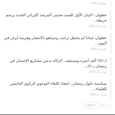
يوليو 23, 2026
عطوان : البيان الأول للسيد مجتبى المرشد الإيراني الجديد يرسم
خريطة…
مارس 12, 2026
عطوان: لماذا لم يحتفل ترامب ونتنياهو بالانتصار وهزيمة ايران في
اليوم…
مارس 3, 2026
لـ 583 ألف أسرة ومستفيد.. الزكاة تدشن مشاريع الإحسان في
رمضان بـ 26…
فبراير 21, 2026
بمناسبة حلول رمضان.. انعقاد اللقاء التوعوي الزكوي الخامس
للعلماء…
فبراير 17, 2026
NEXT
PREV