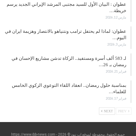
عطوان : البيان الأول للسيد مجتبى المرشد الإيراني الجديد يرسم
خريطة…
مارس 12, 2026
عطوان: لماذا لم يحتفل ترامب ونتنياهو بالانتصار وهزيمة ايران في
اليوم…
مارس 3, 2026
لـ 583 ألف أسرة ومستفيد.. الزكاة تدشن مشاريع الإحسان في
رمضان بـ 26…
فبراير 21, 2026
بمناسبة حلول رمضان.. انعقاد اللقاء التوعوي الزكوي الخامس
للعلماء…
فبراير 17, 2026
NEXT
PREV
جميع الحقوق محفوظة لموقع إب نيوز© https://www.ibb-news.com - 2026