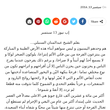
On
سبتمبر 13, 2016
Share
إب نيوز 13 سبتمبر
بقلم الشيخ عبدالمنان السنبلي…
هم وحدهم اليمنيون و ليس سواهم أبناء هذه الأرض الطيبة و المباركة
من ينتزعون الفرحة من بين فكي الألم إنتزاعا، يلوكون الصخر لوكا و
لا يسمع أحدٌ لهم أنيناً و لا صراخا، و برغم ذلك يفرحون عندما يفرح
الناس و يحزنون حين يحزن الناس إلا أن أفراحهم و اتراحهم تكون من
نوعٍ مختلفٍ تماما : فرحةً بنكهة البُن و البخور المتصاعدة أدخنتها من
تحت أنقاض الألم و التي لا يُغيّر لونها و لا رائحتها روائح البارود و
المتفجرات، و حزناً بطعم التحدي و الشموخ كلما تذوقت منه قطعةً
لم تزدد إلا أنفةً و شموخا .
أكثر من مائة و عشرين ألف غارةٍ جويةٍ هي الاعلى معدلاً في العصر
الحديث على إمتداد أكثر من عامٍ من البغي و الإجرام لم تستطع أن
تغتال الفرحة أو حتى تنتزع منها شيئاً من محيَّا و شفاه أبناء السعيدة،