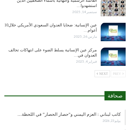
القائمة الرسمية والنهائية بأسماء الصحفيين الذين
استشهدوا…
سبتمبر 14, 2025
عين الإنسانية: ضحايا العدوان السعودي الأمريكي خلال10
أعوام…
مارس 26, 2025
مركز عين الإنسانية يسلط الضوء على انتهاكات تحالف
العدوان في…
فبراير 4, 2025
NEXT
PREV
صحافة
كاتب لبناني : العزم اليمني و”حصار الحصار” في اللحظة…
يوليو 23, 2026