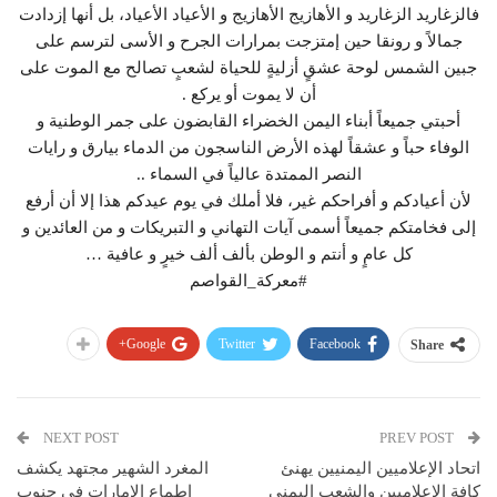
فالزغاريد الزغاريد و الأهازيج الأهازيج و الأعياد الأعياد، بل أنها إزدادت
جمالاً و رونقا حين إمتزجت بمرارات الجرح و الأسى لترسم على
جبين الشمس لوحة عشقٍ أزليةٍ للحياة لشعبٍ تصالح مع الموت على
أن لا يموت أو يركع .
أحبتي جميعاً أبناء اليمن الخضراء القابضون على جمر الوطنية و
الوفاء حباً و عشقاً لهذه الأرض الناسجون من الدماء بيارق و رايات
النصر الممتدة عالياً في السماء ..
لأن أعيادكم و أفراحكم غير، فلا أملك في يوم عيدكم هذا إلا أن أرفع
إلى فخامتكم جميعاً أسمى آيات التهاني و التبريكات و من العائدين و
كل عامٍ و أنتم و الوطن بألف ألف خيرٍ و عافية …
#معركة_القواصم
Google+
Twitter
Facebook
Share
NEXT POST
PREV POST
اتحاد الإعلاميين اليمنيين يهنئ
المغرد الشهير مجتهد يكشف
كافة الإعلاميين والشعب اليمني
اطماع الإمارات في جنوب