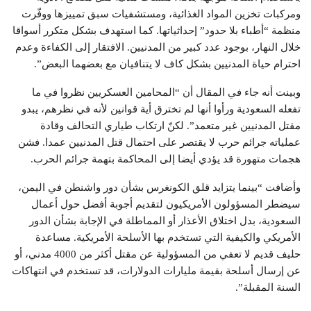
ومركبات تخزين المواد الغذائية، ومستشفيات سبق تمييزها ووفّرت
منظمة “أطباء بلا حدود” إحداثياتها. كما استهدف بشكل متكرر أسواقا
خلال النهار، بوجود عدد كبير من المدنيين. الافتقار إلى الكفاءة وعدم
احترام حياة المدنيين بشكل كاف لا يتنافيان مع بعضهما البعض”.
وبينت أنه جاء في المقال أن “المحامين العسكريين نظروا في ما
تفعله السعودية ورأوا أنها لم تخترق أية قوانين لأنه في نظرهم، يبدو
مقتل المدنيين غير متعمد”. لكنّ ارتكاب طياري التحالف وقادة
عملياته جرائم حرب لا يقتصر على احتمال قتل المدنيين عمدا. فشن
هجمات متهورة قد يؤدي أيضا إلى المحاكمة بتهمة جرائم الحرب.
وأضافت “بينما يتزايد قلق الكونغرس بشأن دور واشنطن في اليمن،
سيضطر المسؤولون الأمريكيون لتقديم أجوبة أفضل حول أعمال
السعودية، بدل اختلاق الأعذار أو المماطلة في الإجابة بشأن الدور
الأمريكي والكيفية التي تستخدم بها الأسلحة الأمريكية. مساعدة
حليف قديم لا تعفي من المسؤولية عن مقتل أكثر من 4000 مدني، أو
عن إرسال أسلحة بقيمة مليارات الدولارات، قد تستخدم في انتهاكات
السنة المقبلة”.