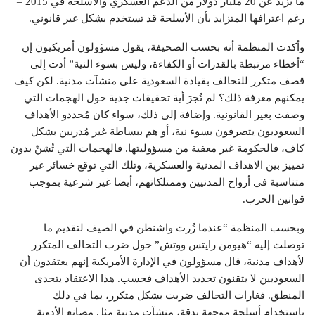
ما يزيد عن 20 مليار دولار من الدعم العسكري والأسلحة في 2015 –
رغم اعترافها المتزايد بأن الأسلحة قد تستخدم بشكل غير قانوني.
وأكدت المنظمة أنه بحسب الصحيفة، يقول مسؤولون أمريكيون إن
“أخطاء مرتبطة بالقدرات أو الكفاءة، وليس بسوء النية” أدت إلى
قصف متكرر للتحالف بقيادة السعودية على منشآت مدنية. لكن كيف
يمكنهم معرفة ذلك؟ لم تُجرَ أية تحقيقات جدية حول الهجمات التي
وصفت بغير القانونية. وإضافة إلى ذلك، سواء كان مُحددو الأهداف
السعوديون يتصرفون بسوء نية، أو هم ببساطة غير مُدربين بشكل
كاف، فالحكومة غير معفية من مسؤوليتها. فالهجمات التي تُشنّ بدون
تمييز بين الاهداف المدنية والعسكرية، وتلك التي توقع خسائر غير
متناسبة في أرواح المدنيين وممتلكاتهم، أيضا غير شرعية بموجب
قوانين الحرب.
وبحسب المنظمة “عندما زُرت واشنطن في الصيف لتقديم ما
توصلت إليه “هيومن رايتس ووتش” حول ضرب التحالف المتكرر
لأهداف مدنية، قال مسؤولون في الإدارة الأمريكية إنهم يعتقدون أن
السعوديين لا يتقنون تحديد الأهداف فحسب. هذا الاعتقاد يتحدى
المنطق. فغارات التحالف ضربت بشكل متكرر، بما في ذلك
باستخدام أسلحة موجهة بدقة، منشآت مدنية مثل مصانع الأدوية