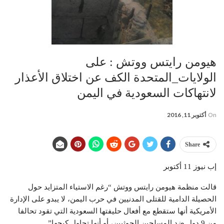
هيومن رايتس ووتش : على
الولايات_المتحدة الكف عن اختلاق الأعذار
لانتهاكات السعودية في اليمن
On
أكتوبر 11, 2016
Share
إب نيوز 11 أكتوبر
قالت منظمة هيومن رايتس ووتش “رغم الاستياء المتزايد حول
الحصيلة الدامية للقتلى المدنيين في حرب اليمن، لا يبدو على الإدارة
الأمريكية أنها ستقطع مع أفعال حليفتها السعودية التي تقود تحالفا
من 9 دول ضد المسلحين الحوثيين، أو أنها تحاول كبحها”.