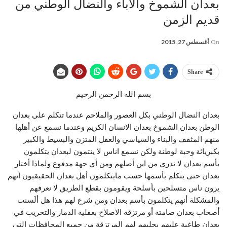
بعدان الشموخ والاباء والنضال الوطني من
قديم الزمن
On
أغسطس 27, 2015
Share
بسم الله الرحمن الرحيم
بعدان النضال الوطني بكل العصور والملاحم عندما تتكلم على بعدان
الوطن بعدان الشموخ بعدان الانسان الكريم وعندما نسمع عن أهلها
منهم المثقف والبناء والسياسي والعقل المتزن والبسيط والكبير
بكبريائة وحبة لوطنة ولكن نسمع اناس لا ينتمون لبعدان يتكلمون
بأسم بعدان لا ندري من اين أصلهم ومن أي جهة مدفوع ولماذا أختار
بعدان حتى يتكلم بأسمها حسب مايتكلمون أهل بعدان الحقيقيون أنهم
يرون ناس متسلحين بأسلحة ويقومون بقطع الطريق لا نعرفهم
والمشكلة أنهم يتكلمون بأسم بعدان ومن شرع لهم هذا هل ألَسنت
أصحاب بعدان صامتة أو مرتزقة الاصلاح بعقلية الدمار والتخريب في
بعدان طاغية عليهم بجلبهم لهم المرتزقة من جميع المحافظات التي