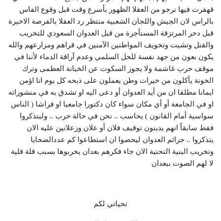
قهقرت فيها نرجو من العقلا الظهور بأسرع وقت قبل وقوع الفاس
بالراس لان الجيش واللجان الشعبية منتظر رد العقلا بالفرصة الاخيرة
قبل دحر المرتزقة المستأجرة من قبل العدوان السعودي للتخريب
والقتل وتشيت وتخويف المواطنين الآمنين في قراهم ومزارعهم والله
يكون بعون من جهد نفسة للحل السلمي وعدم آراقة الدماء لأننا في
موقف حرب غاشمة ولا يجوز السكوت عن الخيانة العظمى وترك
الخونة يأكلون من خيرات وطن يعملون على ذبحه كل يوم انا اؤمن
ايمانا مطلقا ان من أيد العدوان أو دعى اليه او تشدق به في منشوراته
او في الجامعة أو أي مكان سواء كان دكتورا جامعيا او فراشا ( الناس
سواسية أمام القانون ) يحاسب .. نحن في حالة حرب .. وليتذكروا
فقط سابقاً انهم يدينون توقيف فلان أو علان وزعلانين عليه الان
يتذكروا .. جرائم العدوان ليحصوا ان استطاعوا كم عددالضحايا
وتخريب البنية التحتية الان جاء فكرهم بعدان يخربوها بسبب قلة قلية
لا لهم الصوت ببعدان
تحياتي لكم