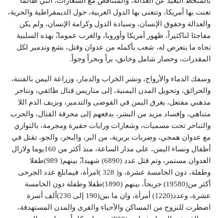
بالمنحط البعيد عن العدالة، والمتناقض مع الشعارات، التي طالما
تغنت بها أمريكا، وتتغنى بها الدول الغربية، حول الديمقراطية والحرية،
والعدالة وحقوق الإنسان، وسيادة الدول وكرامة الإنسان، ولم يكن
مفاجئا لناكثيراً، ظهور أمريكا وأوروبا، والغرب عموما،ً بهذه السلبية
تجاه ما يتعرض له، شعب بأكمله من عدوان وقتل، بشع وتدمير لكل
المقدرات، وحصار شامل وخانق، براً وبحراً وجواً.
وسفك الدماء والأرواح، ونشر الخراب والدمار، وزراعة اليمن بالفتنة،
والحرائق، وتحويل المدن اليمنية، إلى متاريس قتال طائفي، وتناحر
مذهبي مفتعل، يغرق اليمن في الفوضى والتدمير، ونزيف الدم اللا
متناهي، وإفساد مزيد من البشر، بدفعهم إلى محرقة القتال، والحرب
والتناحر تحت مسميات، وشعارات ورايات حقيرة ومجرمة، بالتوازي
مع عدوان همجي، وضربات بربرية، من البر، والبحر، والجو، تقتل في
أطفال ونساء اليمن، على مدار الساعة، منذ أكثر من 160يوما وﻻزال
العدوان مستمر، وتم قتل عدد (6890) شهيدا،ً بينهم( 989)طفلا
وطفلة، دون الخامسة عشرة، و( 328 )امرأة، فيمابلغ عدد الجرحى
أكثر من(19580) جريحاً، بينهم (1890)طفلا وطفلة دون الخامسة
عشرة، وعدد(1220) أمرأة، وان ما بين(190 إلى 230)ألف أسرة
اضطرت للنزوح من المساكن والأحياء والقرى والمدن المستهدفة،