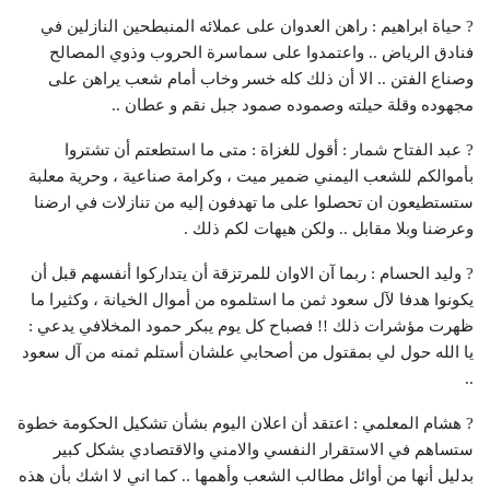
? حياة ابراهيم : راهن العدوان على عملائه المنبطحين النازلين في
فنادق الرياض .. واعتمدوا على سماسرة الحروب وذوي المصالح
وصناع الفتن .. الا أن ذلك كله خسر وخاب أمام شعب يراهن على
مجهوده وقلة حيلته وصموده صمود جبل نقم و عطان ..
? عبد الفتاح شمار : أقول للغزاة : متى ما استطعتم أن تشتروا
بأموالكم للشعب اليمني ضمير ميت ، وكرامة صناعية ، وحرية معلبة
ستستطيعون ان تحصلوا على ما تهدفون إليه من تنازلات في ارضنا
وعرضنا وبلا مقابل .. ولكن هيهات لكم ذلك .
? وليد الحسام : ربما آن الاوان للمرتزقة أن يتداركوا أنفسهم قبل أن
يكونوا هدفا لآل سعود ثمن ما استلموه من أموال الخيانة ، وكثيرا ما
ظهرت مؤشرات ذلك !! فصباح كل يوم يبكر حمود المخلافي يدعي :
يا الله حول لي بمقتول من أصحابي علشان أستلم ثمنه من آل سعود
..
? هشام المعلمي : اعتقد أن اعلان اليوم بشأن تشكيل الحكومة خطوة
ستساهم في الاستقرار النفسي والامني والاقتصادي بشكل كبير
بدليل أنها من أوائل مطالب الشعب وأهمها .. كما اني لا اشك بأن هذه