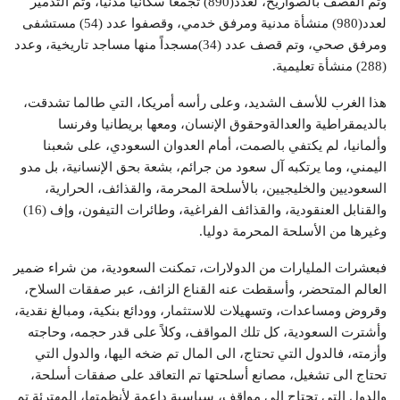
وتم القصف بالصواريخ، لعدد(890) تجمعا سكانياً مدنيا، وتم التدمير
لعدد(980) منشأة مدنية ومرفق خدمي، وقصفوا عدد (54) مستشفى
ومرفق صحي، وتم قصف عدد (34)مسجداً منها مساجد تاريخية، وعدد
(288) منشأة تعليمية.
هذا الغرب للأسف الشديد، وعلى رأسه أمريكا، التي طالما تشدقت،
بالديمقراطية والعدالةوحقوق الإنسان، ومعها بريطانيا وفرنسا
وألمانيا، لم يكتفي بالصمت، أمام العدوان السعودي، على شعبنا
اليمني، وما يرتكبه آل سعود من جرائم، بشعة بحق الإنسانية، بل مدو
السعوديين والخليجيين، بالأسلحة المحرمة، والقذائف، الحرارية،
والقنابل العنقودية، والقذائف الفراغية، وطائرات التيفون، وإف (16)
وغيرها من اﻷسلحة المحرمة دوليا.
فبعشرات المليارات من الدولارات، تمكنت السعودية، من شراء ضمير
العالم المتحضر، وأسقطت عنه القناع الزائف، عبر صفقات السلاح،
وقروض ومساعدات، وتسهيلات للاستثمار، وودائع بنكية، ومبالغ نقدية،
وأشترت السعودية، كل تلك المواقف، وكلاً على قدر حجمه، وحاجته
وأزمته، فالدول التي تحتاج، الى المال تم ضخه اليها، والدول التي
تحتاج الى تشغيل، مصانع أسلحتها تم التعاقد على صفقات أسلحة،
والدول التي تحتاج الى مواقف، سياسية داعمة لأنظمتها، المهترئة تم