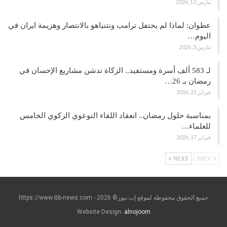
مارس 12, 2026
عطوان: لماذا لم يحتفل ترامب ونتنياهو بالانتصار وهزيمة ايران في
اليوم…
مارس 3, 2026
لـ 583 ألف أسرة ومستفيد.. الزكاة تدشن مشاريع الإحسان في
رمضان بـ 26…
فبراير 21, 2026
بمناسبة حلول رمضان.. انعقاد اللقاء التوعوي الزكوي الخامس
للعلماء…
فبراير 17, 2026
NEXT
PREV
جميع الحقوق محفوظة لموقع إب نيوز© https://www.ibb-news.com - 2026
Website Design:
alnojoom