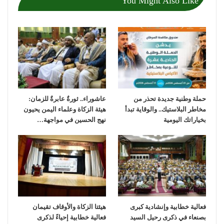
You Might Also Like
حملة وطنية جديدة تحذر من
عاشوراء.. ثورةٌ عابرةٌ للزمان:
مخاطر البلاستيك.. والوقاية تبدأ
هيئة الزكاة وعلماء اليمن يحيون
بخياراتك اليومية
نهج الحسين في مواجهة…
فعالية خطابية وإنشادية كبرى
هيئتا الزكاة والأوقاف تقيمان
بصنعاء في ذكرى رحيل السيد
فعالية خطابية إحياءً لذكرى