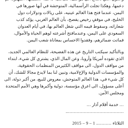
دعمها، وهكذا تجلت الرأسمالية، المتوحشة في أبها صورها في
اليمن، عندما فتح هذا العالم عينيه، على رياﻻت ودولارات دول
الخليج، في موقفٍ رخيص يفصح، بأن العالم الغربي، يؤكد كذب
شعاراته، وسقوط قيمه التي شغل العالم بها، في أيام العدوان
السعودي على اليمن، وعندمافتح أشرعته لوهم الحياة والأموال،
فماتت ضمائرهم، وفقدوا الاحساس بمعاناة شعب اليمن.
وبالتأكيد سيكتب التاريخ عن هذه الفضيحة، للنظام العالمي الجديد،
الذي تقوده أمريكا وأروبا، وعن المال الذي، يشتري كل شيء، ابتداء
من مواقف الدول، الى مواقف الكثيرمن المنظمات الحقوقية،
والمؤسسات الدولية واﻹعﻻمية، وتبين لنا بما ﻻيدع مجاﻻ للشك، أن
كل شيء في، هذا العالم المتوحش، معروض للبيع، من أكبر دولة، الى
أعلى مسؤول، الى اعرق مؤسسة، دولية وأكبرها وهي اﻷمم المتحدة
ومجلس اﻷمن.
… خدمة أقلام آذار …
…………………………………..
الثلاثاء ……….. 1 – 9 – 2015