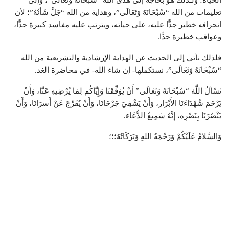
الحياة؛ ولـذلك هو بحاجة إلى هدى الله “سُبْحَانَهُ وَتَعَالَى”، وإلى
تعليمات من الله “سُبْحَانَهُ وَتَعَالَى”، وهداية من الله “جَلَّ شَأنُهُ”؛ لأن
انحرافه خطير جدًّا عليه، على حياته، ويترتب عليه مفاسد كبيرة جدًّا،
وعواقب خطيرة جدًّا.
فلذلك نأتي إلى الحديث عن الهداية الإرشادية والتشريعية من الله
“سُبْحَانَهُ وَتَعَالَى”، نستكملها- إن شاء الله- في محاضرة الغد.
نَسْألُ اللَّهَ “سُبْحَانَهُ وَتَعَالَى” أَنْ يُوَفِّقَنَا وَإِيَّاكُم لِمَا يُرْضِيهِ عَنَّا، وَأَنْ
يَرْحَمَ شُهْدَاءَنَا الأَبْرَار، وَأَنْ يَشْفِيَ جَرْحَانَا، وَأَنْ يُفَرِّجَ عَنْ أَسرَانَا، وَأَنْ
يَنْصُرَنَا بِنَصْرِه، إِنَّهُ سَمِيعُ الدُّعَاء.
وَالسَّلامُ عَلَيْكُمْ وَرَحْمَةُ اللهِ وَبَرَكَاتُهُ؛؛؛