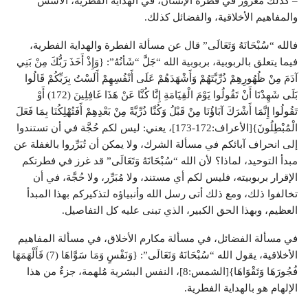
– كذلك مغروزٌ في فطرة الإنسان، في الهداية الفطرية، الأسس
والمفاهيم الأخلاقية، والفضائل كذلك.
فالله “سُبْحَانَهُ وَتَعَالَى” قال عن مسألة الفطرة والهداية الفطرية،
فيما يتعلق بالربوبية، بربوبية الله “جَلَّ “شَأنُهُ”: {وَإِذْ أَخَذَ رَبُّكَ مِنْ بَنِي
آدَمَ مِنْ ظُهُورِهِمْ ذُرِّيَّتَهُمْ وَأَشْهَدَهُمْ عَلَى أَنْفُسِهِمْ أَلَسْتُ بِرَبِّكُمْ قَالُوا
بَلَى شَهِدْنَا أَنْ تَقُولُوا يَوْمَ الْقِيَامَةِ إِنَّا كُنَّا عَنْ هَذَا غَافِلِينَ (172) أَوْ
تَقُولُوا إِنَّمَا أَشْرَكَ آبَاؤُنَا مِنْ قَبْلُ وَكُنَّا ذُرِّيَّةً مِنْ بَعْدِهِمْ أَفَتُهْلِكُنَا بِمَا فَعَلَ
الْمُبْطِلُونَ}[الأعراف:172-173]، يعني: ليس لكم حُجَّة في أن تستندوا
إلى انحراف آبائكم في مسألة الشرك، ولا يمكن أن تُبَرِّروا بالغفلة عن
مبدأ التوحيد، لماذا؟ لأن الله “سُبْحَانَهُ وَتَعَالَى” قد غرز في فطرتكم
الإقرار بربوبيته، فليس لكم أي مستند، ولا مُبَرِّر، ولا حُجَّة، في أن
تخالفوا ذلك، ومع ذلك أتى رسل الله وأنبياؤه لتذكيركم بهذا المبدأ
العظيم، وبهذا الحق الكبير، الذي تبنى عليه كل التفاصيل.
في مسألة الفضائل، في مسألة مكارم الأخلاق، في مسألة المفاهيم
الأخلاقية، يقول الله “سُبْحَانَهُ وَتَعَالَى”: {وَنَفْسٍ وَمَا سَوَّاهَا (7) فَأَلْهَمَهَا
فُجُورَهَا وَتَقْوَاهَا}[الشمس:8]، النفس البشرية مُلهمة، جزءٌ من هذا
الإلهام هو بالهداية الفطرية.