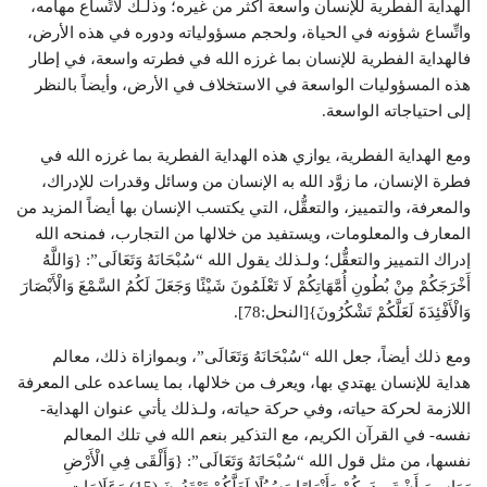
الهداية الفطرية للإنسان واسعة أكثر من غيره؛ وذلـك لاتِّساع مهامه،
واتِّساع شؤونه في الحياة، ولحجم مسؤولياته ودوره في هذه الأرض،
فالهداية الفطرية للإنسان بما غرزه الله في فطرته واسعة، في إطار
هذه المسؤوليات الواسعة في الاستخلاف في الأرض، وأيضاً بالنظر
إلى احتياجاته الواسعة.
ومع الهداية الفطرية، يوازي هذه الهداية الفطرية بما غرزه الله في
فطرة الإنسان، ما زوَّد الله به الإنسان من وسائل وقدرات للإدراك،
والمعرفة، والتمييز، والتعقُّل، التي يكتسب الإنسان بها أيضاً المزيد من
المعارف والمعلومات، ويستفيد من خلالها من التجارب، فمنحه الله
إدراك التمييز والتعقُّل؛ ولـذلك يقول الله “سُبْحَانَهُ وَتَعَالَى”: {وَاللَّهُ
أَخْرَجَكُمْ مِنْ بُطُونِ أُمَّهَاتِكُمْ لَا تَعْلَمُونَ شَيْئًا وَجَعَلَ لَكُمُ السَّمْعَ وَالْأَبْصَارَ
وَالْأَفْئِدَةَ لَعَلَّكُمْ تَشْكُرُونَ}[النحل:78].
ومع ذلك أيضاً، جعل الله “سُبْحَانَهُ وَتَعَالَى”، وبموازاة ذلك، معالم
هداية للإنسان يهتدي بها، ويعرف من خلالها، بما يساعده على المعرفة
اللازمة لحركة حياته، وفي حركة حياته، ولـذلك يأتي عنوان الهداية-
نفسه- في القرآن الكريم، مع التذكير بنعم الله في تلك المعالم
نفسها، من مثل قول الله “سُبْحَانَهُ وَتَعَالَى”: {وَأَلْقَى فِي الْأَرْضِ