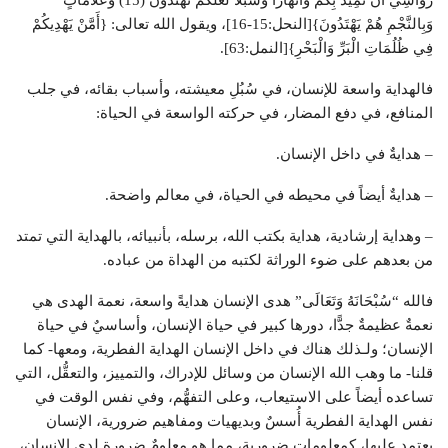
رَوَاسِيَ أَنْ تَمِيدَ بِكُمْ وَأَنْهَارًا وَسُبُلًا لَعَلَّكُمْ تَهْتَدُونَ (15) وَعَلَامَاتٍ
وَبِالنَّجْمِ هُمْ يَهْتَدُونَ}[النحل:15-16]، ويقول الله تعالى: {أَمَّنْ يَهْدِيكُمْ
فِي ظُلُمَاتِ الْبَرِّ وَالْبَحْرِ}[النمل:63].
فالهداية واسعة للإنسان، في سُبُلِ معيشته، وأسباب بقائه، في جلب
المنافع، في دفع المضار، في حركته الواسعة في الحياة:
– هدايةٌ في داخل الإنسان.
– هدايةٌ أيضاً في محيطه في الحياة، في معالم واضحة.
– وهداية إرشادية، هداية بكتب الله، برسله، بأنبيائه، بالهداية التي تمتد
من بعدهم على ضوء الوراثة لكتبه من الهداة من عباده.
فالله “سُبْحَانَهُ وَتَعَالَى” هدى الإنسان هدايةً واسعة، نعمة الهدى هي
نعمةٌ عظيمةٌ جدًّا، دورها كبير في حياة الإنسان، وأساسيٌ في حياة
الإنسان؛ ولـذلك هناك في داخل الإنسان الهداية الفطرية، ومعها- كما
قلنا- ما وهب الله الإنسان من وسائل للإدراك، والتمييز، والتعقُّل، التي
تساعده أيضاً على الاستيعاب، وعلى التفهُّم، وفي نفس الوقت في
نفس الهداية الفطرية أُسسٌ وبديهيات ومفاهيم ضرورية، الإنسان
يعتمد عليها، كمعلومات ضرورية، مما هو معلومٌ ضرورة لدى الإنسان،