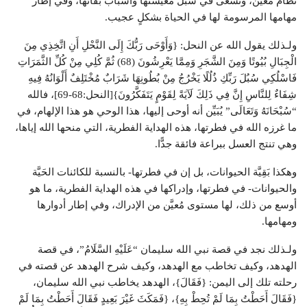
نظام مُعَيَّن، وتسعى في سُبُل معيشتها وأسباب بقائها، وفي إطار
مهامها المرسومة لها في الحياة بشكلٍ عجيب.
ولـذلك يقول الله عن النحل: {وَأَوْحَى رَبُّكَ إِلَى النَّحْلِ أَنِ اتَّخِذِي مِنَ
الْجِبَالِ بُيُوتًا وَمِنَ الشَّجَرِ وَمِمَّا يَعْرِشُونَ (68) ثُمَّ كُلِي مِنْ كُلِّ الثَّمَرَاتِ
فَاسْلُكِي سُبُلَ رَبِّكِ ذُلُلًا يَخْرُجُ مِنْ بُطُونِهَا شَرَابٌ مُخْتَلِفٌ أَلْوَانُهُ فِيهِ
شِفَاءٌ لِلنَّاسِ إِنَّ فِي ذَلِكَ لَآيَةً لِقَوْمٍ يَتَفَكَّرُونَ}[النحل:68-69]، فالله
“سُبْحَانَهُ وَتَعَالَى” يُبَيِّن أنه أوحى إليها، هذا الوحي هو هذا الإلهام، في
ما غرزه الله في فطرتها، هذه الهداية الفطرية، التي منحها الله إياها،
وهي تنتج العسل ببراعة فائقة جدًّا.
وهكذا بَقِيَّة الحيوانات، بل إن في فطرتها- بالنسبة للكائنات الحَيَّة
والحيوانات- في فطرتها، وإدراكها في هذه الهداية الفطرية، ما هو
أوسع من ذلك، لها مستوى مُعيَّن من الإدراك، وفي إطار أدوارها
ومهامها.
ولـذلك نجد في قصة نبي الله سليمان “عَلَيْهِ السَّلَامُ”، في قصة
الهدهد، وكيف تخاطب مع الهدهد، وكيف شرح الهدهد عن قصته في
رحلته تلك إلى اليمن: {فَقَالَ}، الهدهد يخاطب نبي الله سليمان،
{فَقَالَ أَحَطْتُ بِمَا لَمْ تُحِطْ بِهِ}، {فَمَكَثَ غَيْرَ بَعِيدٍ فَقَالَ أَحَطْتُ بِمَا لَمْ