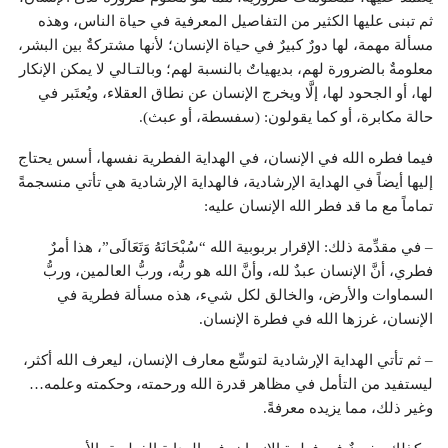
ثم تبنى عليها الكثير من التفاصيل المعرفية في حياة الناس، وهذه
مسألة مهمة، لها دورٌ كبيرٌ في حياة الإنسان؛ لأنها مشتركةٌ بين البشر،
معلومةٌ بالضرورة لهم، بديهياتٌ بالنسبة لهم؛ وبالتـالي لا يمكن الإنكار
لها، أو الجحود لها، إلَّا ويخرج الإنسان عن نطاق العقلاء، ويُعتَبر في
حالة مكابرة، أو كما يقولون: (سفسطة، أو عبث).
فيما فطره الله في الإنسان، في الهداية الفطرية نفسها، أسس يحتاج
إليها أيضاً في الهداية الإرشادية، فالهداية الإرشادية هي تأتي منسجمةً
تماماً مع ما قد فطر الله الإنسان عليه:
– في مقدِّمة ذلك: الإقرار بربوبية الله “سُبْحَانَهُ وَتَعَالَى”، هذا أمرٌ
فطري، أنَّ الإنسان عبدٌ لله، وأنَّ الله هو ربُّه، وربُّ العالمين، وربُّ
السماوات والأرض، والخالق لكل شيء، هذه مسألة فطرية في
الإنسان، غرزها الله في فطرة الإنسان.
– ثم تأتي الهداية الإرشادية لتوسِّع معارف الإنسان، ليعرف الله أكثر،
ليستفيد من التأمل في مظاهر قدرة الله ورحمته، وحكمته وعلمه…
وغير ذلك، مما يزيده معرفةً.