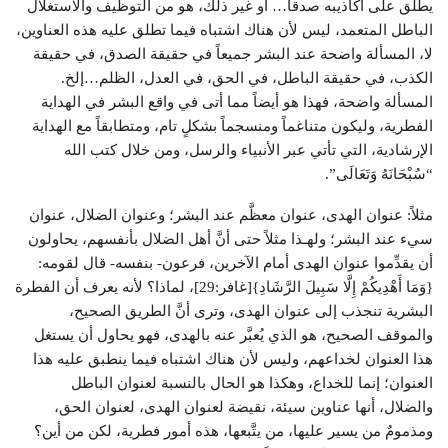
يطلق على أكاذيبه صدقاً… أو غير ذلك، هو من التوظيف والاستغلال
الباطل المتعمد، ليس لأن هناك اشتباه فيما تطلق عليه هذه العناوين،
لا، المسألة واضحة عند البشر جميعاً في حقيقة الصدق، في حقيقة
الكذب، في حقيقة الباطل، في الحق، في العدل، الظلم…إلخ.
المسألة واضحة، فهذا هو أيضاً مما أتى في واقع البشر في الهداية
الفطرية، وليكون متناغماً ومنسجماً بشكلٍ تام، ومتطابقاً مع الهداية
الإرشادية، التي تأتي عبر الأنبياء والرسل، ومن خلال كتب الله
“سُبْحَانَهُ وَتَعَالَى”.
مثلاً: عنوان الهدى، عنوان معظَّم عند البشر؛ وعنوان الضلال، عنوان
سيء عند البشر؛ ولهـذا مثلاً حتى أنَّ أهل الضلال بأنفسهم، يحاولون
أن يقدِّموا عنوان الهدى أمام الآخرين، فرعون- بنفسه- قال لقومه:
{وَمَا أَهْدِيكُمْ إِلَّا سَبِيلَ الرَّشَادِ}[غافر:29]، لماذا؟ لأنه يعرف أن الفطرة
البشرية تنجذب إلى عنوان الهدى، وترى أنَّ الطريق الصحيح،
والموقف الصحيح، هو الذي يُعبَّر عنه بالهدى، فهو يحاول أن يستغل
هذا العنوان لخداعهم، وليس لأن هناك اشتباه فيما ينطبق عليه هذا
العنوان؛ إنما للخداع، وهكذا هو الحال بالنسبة لعنوان الباطل
والضلال، أنها عناوين سيئة، نقيضة لعنوان الهدى، لعنوان الحق،
ومذمومٌ من يسير عليها، من يتَّبعها، هذه أمور فطرية، لكن من أين؟