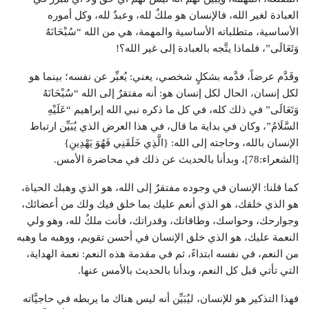
العبادة لغير الله، فالإنسان هو ملكٌ لله، وعبدٌ لله، وكل أموره
الأساسية، متطلباته الأساسية والمهمة، هي من الله “سُبْحَانَهُ
وَتَعَالَى”، فلماذا يتَّجه بالعبادة إلى غير الله؟!
وقَدَّم عرضاً، قدَّمه بشكلٍ شخصي، يعني: يُعبِّر عن نفسه؛ بينما هو
لكل إنسان، الحال لكل إنسان هو: أنه مفتقرٌ إلى الله “سُبْحَانَهُ
وَتَعَالَى” في ذلك كله، في كل ما ذكره نبي الله إبراهيم “عَلَيْهِ
السَّلَامُ”، وكان في بداية ما قال، في هذا العرض الذي يُبَيِّن ارتباط
الإنسان بالله، وحاجته إلى الله: {الَّذِي خَلَقَنِي فَهُوَ يَهْدِينِ}
[الشعراء:78]، وبدأنا بالحديث عن ذلك في محاضرة الأمس.
كما قلنا: الإنسان في وجوده مفتقرٌ إلى الله، هو الذي وهبك الحياة،
هو الذي خلقك، هو الذي أنعم عليك بما خلق فيك ولك من أعضائك،
وجوارحك، وحواسك، وطاقاتك، وقدراتك، فأنت ملكٌ لله، وهو ولي
النعمة عليك، هو الذي خلق الإنسان في أحسن تقويم، ووهبه ما وهبه
من النعم، في نفسه ابتداءً، ثم في مقدمة هذه النعم: نعمة الهداية،
التي تأتي قبل كل النعم، وبدأنا بالحديث بالأمس عنها.
فهذا التذكير هو للإنسان، ليُبَيِّن أنه ليس هناك ما يربطه في حاجيَّاته