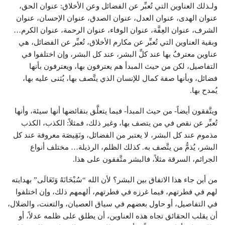
ولـذلك العناوين التي تُعبِّر عن الفضائل وعن الأخلاق: عنوان الحق،
عنوان الهدى، عنوان العدل، عنوان الصدق، عنوان الإحسان، عنوان
الشرف، عنوان العِفَّة، عنوان الوفاء، عنوان الرحمة، عنوان الكرم…
وبقية العناوين التي تُعبِّر عن مكارم الأخلاق، تُعبِّر عن الفضائل، هي
عناوين معترفٌ بها عند كلِّ البشر، عند كل البشر، وإن اختلفوا في
التفاصيل، لكن من حيث المبدأ هم يعترفون بها، ويعترفون بأنها
فضائل، وبأنها صفة كمال للإنسان الذي يتَّصف بها، يُثنى عليه بها،
يُمدح بها.
ويتَّفقون أيضاً- من حيث المبدأ- فيما يتعلَّق بنقائضها أنها سيئة، وأنها
تُعبِّر عن نقص في من يتصف بها، وغير ذلك، فمثلاً: الكذب، الكذب
مذموم عند كل البشر، لا يعتبر من الفضائل، ونَقِيصَة معروفة عند كل
البشر، يُذمُّ من يتَّصف به. كذلك الظلم، الرذيلة… مختلف أنواع
الجرائم، السرقة مثلاً، فالبشر متَّفقون على هذا.
من أين جاء هذا الاتفاق بين البشر؟ لأن الله “سُبْحَانَهُ وَتَعَالَى” بهدايته
لهم في فطرتهم، فيما غرزه في فطرتهم، ألهمهم ذلك، وإن اختلفوا
في التفاصيل، أو حاول بعضهم في سياق العصيان، والتعنت، والضلال،
أن يقلب الحقائق تجاه هذه العناوين، أن يطلق على ظلمه عدلاً، أو