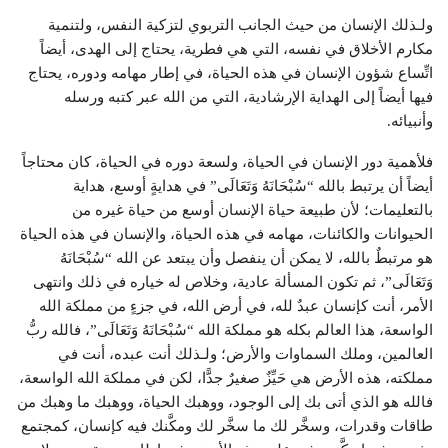
ولـذلك الإنسان من حيث الجانب التربوي لتزكية النفس، ولتنمية
مكارم الأخلاق في نفسه، التي هي فطرية، يحتاج إلى الهدى، أيضاً
اتِّساع شؤون الإنسان في هذه الحياة، في إطار مهامه ودوره، يحتاج
فيها أيضاً إلى الهداية الإرشادية، التي من الله عبر كتبه ورسله
وأنبيائه.
فلأهمية دور الإنسان في الحياة، ولسعة دوره في الحياة، كان محتاجاً
أيضاً أن يرتبط بالله “سُبْحَانَهُ وَتَعَالَى” في هدايةٍ أوسع، هداية
بالتعليمات؛ لأن طبيعة حياة الإنسان أوسع من حياة غيره من
الحيوانات والكائنات، مهامه في هذه الحياة، والإنسان في هذه الحياة
هو مرتبطٌ بالله، لا يمكن أن ينفصل وأن يبتعد عن الله “سُبْحَانَهُ
وَتَعَالَى”، ثم تكون المسألة عادية، وخلاص له خياره في ذلك وانتهى
الأمر، أنت كإنسان عبدٌ لله، في أرض الله، في جزءٍ من مملكة الله
الواسعة، هذا العالم بكله هو مملكة الله “سُبْحَانَهُ وَتَعَالَى”، فالله ربُّ
العالمين، وملك السماوات والأرض؛ ولـذلك أنت عبده، أنت في
مملكته، هذه الأرض هي حَيِّزٌ صغيرٌ جدًّا، لكن في مملكة الله الواسعة،
فالله هو الذي أتى بك إلى الوجود، ووهبك الحياة، ووهبك ما وهبك من
طاقات وقدرات، وسخَّر لك ما سخَّر لك ومكَّنك فيه كإنسان، كمجتمع