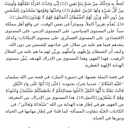
تُحِطْ بِهِ وَجِئْتُكَ مِنْ سَبَإٍ بِنَبَإٍ يَقِينٍ (22) إِنِّي وَجَدْتُ امْرَأَةً تَمْلِكُهُمْ وَأُوتِيَتْ
مِنْ كُلِّ شَيْءٍ وَلَهَا عَرْشٌ عَظِيمٌ (23) وَجَدْتُهَا وَقَوْمَهَا يَسْجُدُونَ لِلشَّمْسِ
مِنْ دُونِ اللَّهِ وَزَيَّنَ لَهُمُ الشَّيْطَانُ أَعْمَالَهُمْ فَهُمْ لَا يَهْتَدُونَ}[النمل:22-
24]، يُقدِّم تقريراً كاملاً، وموجزاً في نفس الوقت، عن واقع أهل مملكة
سبأ: على المستوى السياسي، على المستوى الديني، على المستوى
الاقتصادي، على المستوى العسكري، على مستوى الإمكانات؛ وكذلك
ينقدهم فيما هم عليه من ضلال، في عبادتهم للشمس من دون الله،
وكيف أن الشيطان ورَّطَهم، وأضلَّهم، وزيَّن لهم ما هم عليه من الضلال
الرهيب، فهذا الفهم، وهذا المستوى من الإدراك للهدهد، يُبيِّن مستوى
الهداية الإلهية الفطرية.
في قصة النملة نفسها، في (سورة النمل)، في قصة نبي الله سليمان
“عَلَيْهِ السَّلَامُ”، عندما تحرك بجنوده: {حَتَّى إِذَا أَتَوْا عَلَى وَادِ النَّمْلِ
قَالَتْ نَمْلَةٌ يَا أَيُّهَا النَّمْلُ ادْخُلُوا مَسَاكِنَكُمْ لَا يَحْطِمَنَّكُمْ سُلَيْمَانُ وَجُنُودُهُ
وَهُمْ لَا يَشْعُرُونَ}[النمل:18]، هذا المستوى من الإدراك، من المعرفة،
من الفهم، هو في إطار هذه الهداية من الله “سُبْحَانَهُ وَتَعَالَى”، في
الكائنات الحَيَّة تتفاوت المسألة- كما قلنا- في إطار مهامها في الحياة،
ودورها في الحياة.