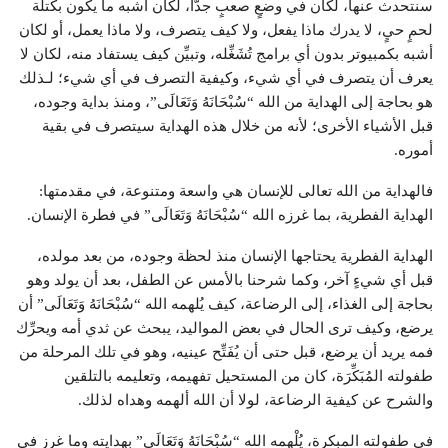
سنتحدث عنها، لكان في وضعٍ صعبٍ جدًّا، لكان أشبه ما يكون بكتلة
لحمٍ حيٍ، لا يدرك ماذا يفعل، ولا كيف يتصرف، ولا ماذا يعمل، أو لكان
أشبه بكمبيوتر بدون أي برامج تُشَغِّله، وتبيِّن كيف يستفاد منه، لكان لا
يعرف أن يتصرف في أي شيء، وكيفية التصرف في أي شيء؛ لـذلك
هو بحاجة إلى الهداية من الله “سُبْحَانَهُ وَتَعَالَى”، ومنذ بداية وجوده،
قبل الأشياء الأخرى؛ لأنه من خلال هذه الهداية سيتصرف في بقية
أموره.
فالهداية من الله تعالى للإنسان هي واسعة ومتنوعة، في مقدمتها:
الهداية الفطرية، بما غرزه الله “سُبْحَانَهُ وَتَعَالَى” في فطرة الإنسان.
الهداية الفطرية يحتاجها الإنسان منذ لحظة وجوده، من بعد مولده،
قبل أي شيءٍ آخر، وكما شرحنا بالأمس عن الطفل، بعد أن يولد وهو
بحاجة إلى الغذاء، إلى الرضاعة، كيف يُلهمه الله “سُبْحَانَهُ وَتَعَالَى” أن
يرضع، وكيف ترى الحال في بعض المواليد، يبحث عن ثدي أمه ويحرِّك
فمه يريد أن يرضع، قبل حتى أن يُفَتِّح عينيه، وهو في تلك المرحلة من
طفولته المُبَكِّرَة، كان من المستحيل تفهيمه، وتعليمه بالتلقين
والشرح عن كيفية الرضاعة، لولا أن الله ألهمه وهداه لذلك.
في طفولته المبكرة، يُلْهِمه الله “سُبْحَانَهُ وَتَعَالَى” بهدايته وما غرز في