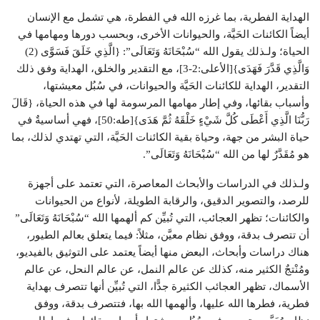
الهداية الفطرية، بما غرزه الله في الفطرة، هي تشمل مع الإنسان
أيضاً الكائنات الحَيَّة، والحيوانات الأخرى، وبحسب دورها ومهامها في
الحياة؛ ولـذلك يقول الله “سُبْحَانَهُ وَتَعَالَى”: {الَّذِي خَلَقَ فَسَوَّى (2)
وَالَّذِي قَدَّرَ فَهَدَى}[الأعلى:2-3]، مع التقدير والخلق، الهداية وفق ذلك
التقدير، الهداية للكائنات الحَيَّة والحيوانات، في سُبُل معيشتها،
وأسباب بقائها، وفي إطار مهامها المرسومة لها في هذه الحياة، {قَالَ
رَبُّنَا الَّذِي أَعْطَى كُلَّ شَيْءٍ خَلْقَهُ ثُمَّ هَدَى}[طه:50]، فهي أساسيةٌ في
حياة البشر من جهة، وحياة بقية الكائنات الحَيَّة، التي تهتدي لذلك، بما
هو مُقَدَّرٌ لها من الله “سُبْحَانَهُ وَتَعَالَى”.
ولـذلك في الدراسات والأبحاث المعاصرة، التي تعتمد على أجهزة
للرصد، والتصوير الدقيق، والرقابة الطويلة، لأنواع من الحيوانات
والكائنات؛ تظهر العجائب، التي تُبيِّن كم ألهمها الله “سُبْحَانَهُ وَتَعَالَى”
أن تتصرف بدقة، ووفق نظام معيَّن، مثلاً: فيما يتعلق بعالم الطيور،
هناك دراسات وأبحاث، البعض منها أيضاً يعتمد على التوثيق بالفيديو،
ومُنْتجٌ الكثير منه، كذلك عن عالم النمل، عن عالم النحل، عن عالم
الأسماك، تظهر العجائب الكثيرة جدًّا، التي تُبيِّن أنها تتصرف بهداية
فطرية، فطرها الله عليها، وألهمها الله بها، فتتصرف بدقة، ووفق