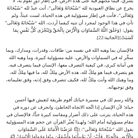
بشري، فيما مكَّنهم فيه على هذه الأرض، في إطار دورٍ تقوم به، لا
يخرج عن نطاق العبودية لله “سُبْحَانَهُ وَتَعَالَى”، أنت عبدٌ لله “سُبْحَانَهُ
وَتَعَالَى”، فأنت في إطار مسؤولية في هذه الحياة، لست عبثاً، ولم
تأتِ في هذا الوجود لمجرد أن تتيه كيفما أردت، الله “سُبْحَانَهُ وَتَعَالَى”
يقول: {وَخَلَقَ اللَّهُ السَّمَاوَاتِ وَالْأَرْضَ بِالْحَقِّ وَلِتُجْزَى كُلُّ نَفْسٍ بِمَا
كَسَبَتْ}[الجاثية:22].
فالإنسان بما وهبه الله في نفسه من: طاقات، وقدرات، ومدارك، وبما
سخَّر له في السماوات والأرض، عليه مسؤولية كبيرة، وما وهبه الله
هي أمانة كبرى، في كيفية التصرف معها، الإنسان فيما يتصرف فيه،
هو يتصرف فيما هو مِلكٌ لله، هذه الأرض مِلكٌ لله، ما فيها مِلكٌ لله،
وما وهبك الله وأنت مِلكٌ لله، فكيف تتصرف وفق إذنه، وفق تعليماته،
وفق توجيهاته.
والله رسم لك في مسيرة حياتك أقوم طريقة لتعيش فيها أحسن
حياة؛ لأن الإنسان إذا اتَّجه الاتجاه الخاطئ، وانحرف عن دوره في
هذه الحياة، يترتب على ذلك أضرار ومفاسد كبيرة جدًّا، فالإنسان في
مقام مسؤولية أمام الله؛ ولهـذا يُعبِّر القرآن عن حجم هذه المسؤولية
بقول الله “سُبْحَانَهُ وَتَعَالَى”: {إِنَّا عَرَضْنَا الْأَمَانَةَ عَلَى السَّمَاوَاتِ
وَالْأَرْضِ وَالْجِبَالِ فَأَبَيْنَ أَنْ يَحْمِلْنَهَا وَأَشْفَقْنَ مِنْهَا وَحَمَلَهَا الْإِنْسَانُ إِنَّهُ