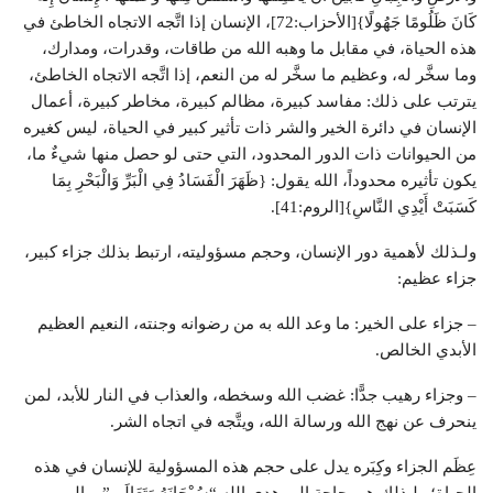
كَانَ ظَلُومًا جَهُولًا}[الأحزاب:72]، الإنسان إذا اتَّجه الاتجاه الخاطئ في
هذه الحياة، في مقابل ما وهبه الله من طاقات، وقدرات، ومدارك،
وما سخَّر له، وعظيم ما سخَّر له من النعم، إذا اتَّجه الاتجاه الخاطئ،
يترتب على ذلك: مفاسد كبيرة، مظالم كبيرة، مخاطر كبيرة، أعمال
الإنسان في دائرة الخير والشر ذات تأثير كبير في الحياة، ليس كغيره
من الحيوانات ذات الدور المحدود، التي حتى لو حصل منها شيءٌ ما،
يكون تأثيره محدوداً، الله يقول: {ظَهَرَ الْفَسَادُ فِي الْبَرِّ وَالْبَحْرِ بِمَا
كَسَبَتْ أَيْدِي النَّاسِ}[الروم:41].
ولـذلك لأهمية دور الإنسان، وحجم مسؤوليته، ارتبط بذلك جزاء كبير،
جزاء عظيم:
– جزاء على الخير: ما وعد الله به من رضوانه وجنته، النعيم العظيم
الأبدي الخالص.
– وجزاء رهيب جدًّا: غضب الله وسخطه، والعذاب في النار للأبد، لمن
ينحرف عن نهج الله ورسالة الله، ويتَّجه في اتجاه الشر.
عِظَم الجزاء وكِبَره يدل على حجم هذه المسؤولية للإنسان في هذه