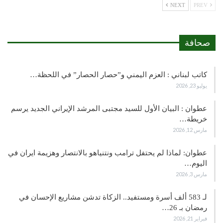
NEXT
PREV
صحافة
كاتب لبناني : العزم اليمني و”حصار الحصار” في اللحظة…
يوليو 23, 2026
عطوان : البيان الأول للسيد مجتبى المرشد الإيراني الجديد يرسم
خريطة…
مارس 12, 2026
عطوان: لماذا لم يحتفل ترامب ونتنياهو بالانتصار وهزيمة ايران في
اليوم…
مارس 3, 2026
لـ 583 ألف أسرة ومستفيد.. الزكاة تدشن مشاريع الإحسان في
رمضان بـ 26…
فبراير 21, 2026