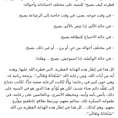
فطرته كيف يصيح؛ للتنبيه على مختلف احتياجاته وأحواله:
– في وقت جوعه، يعني: في وقت حاجته إلى الرضاعة يصيح.
– في حالة الألم، إذا شعر بالألم، يصيح.
– في حالة الاحتياج للنظافة يصيح.
– في مختلف أحواله من حرٍ، أو بردٍ… أو غير ذلك، يصيح.
– في حالة الوِحْشَة، إذا استوحش، يصيح… وهكذا.
كل هذا في إطار هذه الهداية الفطرية، التي فطره الله عليها، وهذه
آية من آيات الله، ومن رعاية الله “سُبْحَانَهُ وَتَعَالَى”، برمجة ربانية له،
وهي عون كبير في رعايته؛ وإلَّا لكانت الرعاية صعبة جدًّا، لكانت تحتاج
إلى تَفَقُّد دائم بعناء شديد، لكن هو يُؤَدِّي هذا الدور هو في التنبيه على
ذلك، يأنس بأمه وأبيه، ومحيطه الأسري، وبالقائمين على رعايته، في
طفولته المبكرة تلك، يتناغم معهم، ويرتبط بعلاقةٍ عاطفيةٍ مؤثِّرةٍ
معهم، وهم كذلك… كل هذا في إطار هذه الهداية الفطرية من الله
“سُبْحَانَهُ وَتَعَالَى”.