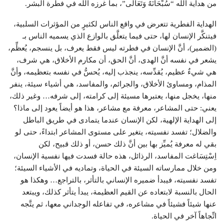
من هداية الله “سُبْحَانَهُ وَتَعَالَى”، بما غرزه الله في فطرة البشر.
الهداية الفطرية تتعرض في واقع الناس لكثيرٍ من المؤثرات السلبية،
فيتنكَّر الإنسان لها، حتى فيما يتعلَّق بالوازع الذي يسميه الناس بـ
(الضمير)، أنَّ الإنسان في فطرته ليس فقط يعرف، بل ينسجم، يُعظِّم،
يشعر في نفسه أنَّ الهدى، أنَّ الحق، أن مكارم الأخلاق، هي شرف،
هي شيءٌ عظيم، يُقدِّسه، ينجذب إليه، يُحسُّ في نفسه بتعظيمه، وأنَّ
المذام، ومساوئ الأخلاق، والجرائم، والمفاسد، هي أشياء سيئة، ينفر
منها، يخجل منها، يعتبرها مسيئة إلى كرامته، إلى شرفه… وغير ذلك،
يعني: حتى المشاعر، معرفة مع مشاعر، هذا هو أيضاً يعود إلى ماذا؟
إلى الهداية الإلهية، لكن الإنسان عندما يتمادى في طريق الباطل
والضلال؛ تفسد نفسيته، يتغير على مستوى المشاعر ابتداءً، حتى لو
بقي له معرفة يُميِّز بها بين أنَّ ذلك حسن، أو ذلك قبيح، لكن
اِسْتِسَاغت المفاسد، الرذائل، هذه حالة فسدت فيها نفسية الإنسان،
ومن خلال ممارساته السيئة في الحياة، وتماديه في الأشياء السيئة؛
تفسد نفسيته، فيبدأ ضميره الإنساني بالتأثر، بالتراجع… وهكذا هو
الحال بالنسبة لابتعاده عن القيم العظيمة، يبدأ يتأثر كذلك، ويبتعد
عنها شيئاً فشيئاً في مشاعره، في تفاعله الوجداني معها، ثم يتَّجه
اتِّجاهاً آخر في الحياة.