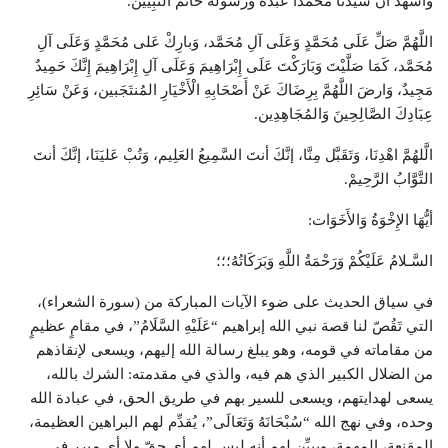
وَأشهَدُ أنَّ سَيِّدَنا مُحَمَّداً عَبدُهُ ورَسُوْلُهُ خَاتَمُ النَّبِيِّين.
اللَّهُمَّ صَلِّ عَلَى مُحَمَّدٍ وَعَلَى آلِ مُحَمَّد، وَبارِكْ عَلى مُحَمَّدٍ وَعَلَى آلِ
مُحَمَّد، كَمَا صَلَّيْتَ وَبَارَكْتَ عَلَى إِبْرَاهِيمَ وَعَلَى آلِ إِبْرَاهِيمَ إِنَّكَ حَمِيدٌ
مَجِيدٌ، وَارضَ اللَّهُمَّ بِرِضَاكَ عَنْ أَصْحَابِهِ الْأَخْيَارِ المُنتَجَبين، وَعَنْ سَائِرِ
عِبَادِكَ الصَّالِحِينَ وَالمُجَاهِدِين.
الَّلهُمَّ اهْدِنَا، وَتَقَبَّل مِنَّا، إنَّكَ أنتَ السَّمِيعُ العَلِيم، وَتُبْ عَليَنَا، إنَّكَ أنتَ
التَّوَّابُ الرَّحِيمْ.
أيُّهَا الإِخْوَةُ وَالأَخَوَات:
السَّـلامُ عَلَيْكُمْ وَرَحْمَةُ اللَّهِ وَبَرَكَاتُهُ؛؛؛
في سياق الحديث على ضوء الآيات المباركة من (سورة الشعراء)،
التي تَقُصّ لنا قصة نبي الله إبراهيم “عَلَيْهِ السَّلَامُ”، في مقامٍ عظيمٍ
من مقاماته في قومه، وهو يبلغ رسالة الله إليهم، ويسعى لإنقاذهم
من الضلال الكبير الذي هم فيه، والذي في مقدمته: الشرك بالله،
يسعى لهدايتهم، ويسعى للسير بهم في طريق الحق، في عبادة الله
وحده، وفي نهج الله “سُبْحَانَهُ وَتَعَالَى”، يُقدِّم لهم البراهين العظيمة،
المقنعة، المهمة، ويبيِّن لهم أنه ليس لهم أي حقّ ولا أي مبرر في