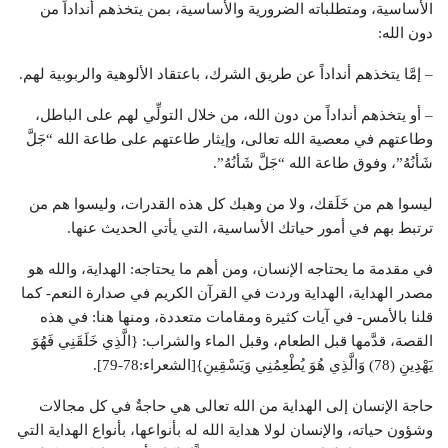
الأساسية، ومتطلباته الضرورية والأساسية، بمن يتخذهم أنداداً من
دون الله:
– إمَّا يتخذهم أنداداً عن طريق الشرك، باعتقاد الألوهية والربوبية لهم.
– أو يتخذهم أنداداً من دون الله، من خلال التولِّي لهم على الباطل،
وطاعتهم في معصية الله تعالى، وإيثار طاعتهم على طاعة الله “جَلَّ
شَأنُهُ”، وفوق طاعة الله “جَلَّ شَأنُهُ”.
ليسوا هم من خَلَقك، ولا من وهبك كل هذه القدرات، وليسوا هم من
ترتبط بهم في أمور حياتك الأساسية، التي يأتي الحديث عنها.
في مقدمة ما يحتاجه الإنسان، ومن أهم ما يحتاجه: الهداية، والله هو
مصدر الهداية، الهداية وردت في القرآن الكريم في صدارة النعم- كما
قلنا بالأمس- في آيات كثيرة ومقامات متعددة، ومنها هنا: في هذه
القصة، قدَّمها قبل الطعام، وقبل الماء والشراب: {الَّذِي خَلَقَنِي فَهُوَ
يَهْدِينِ (78) وَالَّذِي هُوَ يُطْعِمُنِي وَيَسْقِينِ}[الشعراء:78-79].
حاجة الإنسان إلى الهداية من الله تعالى هي حاجةٌ في كل مجالات
وشؤون حياته، والإنسان لولا هداية الله له بأنواعها، بأنواع الهداية التي