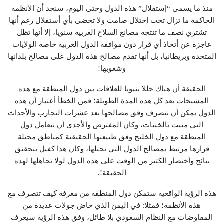
منذ ما يسمى “إستقلال” هذه الدول وحتى اليوم، سنجد أن الأنظمة
الحاكمة ما تزال تحت إحتلال صامت ولا تحضى بأي أستقلال رغم أنها
تشتري نصف ما تنتجه مصانع السلاح الغربية سنويا، إلا أنها تظل
عاجزة عن أتخاذ أي قرار دون موافقة الدول الغربية خاصة الولايات
المتحدة وبريطانيا، بل أنها تقدم مصالح هذه الدول على مصالح بلدانها
وشعوبها!
الحقيقة أن هناك خللا بنيويا للعلاقات بين دول المنطقة مع هذه
المشيخات بعد كل هذه المدة الطويلة؛ فمن الخطأ أعتبار أن هذه
الدول يمكن أن تتصرف وفق مصالحها بعد عشرات التجارب والأحداث
التي منيت بالخيبات، وكان المفترض والأجدى أن تتعامل دول
المنطقة مع دول الخليج وفق طبيعتها الحقيقية كمناطق محتلة
قرارها مرتبط بمصالح الدول التي تحتلها، وكان هذا كفيل بتحقيق
نتائج وأختصار الكثير من الوقت على هذه الدول لولا تجاهلها لهذه
الحقيقة!.
هذه الرؤية الواقعية ستمكن دول المنطقة من معرفة كيف تتصرف مع
هذه الأنظمة؛ فمثلا: في اليمن الذي خاض جولات عديدة من
المفاوضات مع النظام السعودي بلا طائل، وفق هذه الرؤية سيعرف