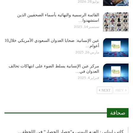
يوليو 28, 2026
القائمة الرسمية والنهائية بأسماء الصحفيين الذين
استشهدوا…
سبتمبر 14, 2025
عين الإنسانية: ضحايا العدوان السعودي الأمريكي خلال10
أعوام…
مارس 26, 2025
مركز عين الإنسانية يسلط الضوء على انتهاكات تحالف
العدوان في…
فبراير 4, 2025
NEXT
PREV
صحافة
كاتب لبناني : العزم اليمني و”حصار الحصار” في اللحظة…