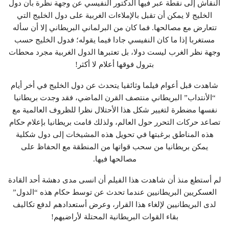
النقاش إلى نقطة عبر فيها الدكتور النفيسي عن وجهة نظرة بأن دول
الخليج لا يمكن أن تقبل بالإملاءات الغربية على دول الخليج التي
تتعارض مع مصالحها. فما كان من البرلماني البريطاني إلا أن سأله
مستغربا إذا ما كان النفيسي جادا فيما يقوله؛ فدول الخليج حسب
وجهة نظر الغرب ليست دولا، بل تعتبرها الدول الغربية مجرد محطات
بترول فوقها أعلام لا أكثر!
شاهدت قبل أعوام فيلما وثائقيا يتحدث عن دول الخليج في أخر أيام
“الأنتداب” البريطاني منتصف القرن الماضي، فقد وجدت بريطانيا
نفسها مضطرة لتغيير شكل هذا الأحتلال نظرا للظروف العالمية مع
تصاعد حركات التحرر حول العالم، ولذلك قامت بريطانيا بإعلام حكام
هذه المناطق برغبتها في تحويل هذه المشيخات إلى دول شكلية
يمكن بريطانيا من سحب قواتها من المنطقة مع الحفاظ على
مصالحها فيها.
لم أستطع منذ أن شاهدت هذا الفيلم أن انسى مدى دهشة أحد القادة
العسكريين البريطانيين عندما تحدث عن توسط حكام هذه “الدول”
لدى البريطانيين لإلغاء هذا القرار، وعرض أستعدادهم لدفع تكاليف
بقاء القوات البريطانية المحتلة لأراضيهم!