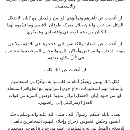
والإسلامية..
لن أتحدث عن تآمُرِهم وتمالُؤِهم الواضح والمعلَن مع كِيان الاحتلال
الزائل ضد غـزة ولبنان خلال معركة طوفان الأقصى وما قدّموه لهذا
الكيان من دعم لوجستي واقتصادي وعسكري..
لن أتحدث عن المعابد والكنائس التي افتتحوها في بلادهم، ولا عن
بيوت الدعارة والمراقص وأماكن اللهو والمجون المرخصة والمنتشرة
في كُـلّ مكان عندهم.
لن أتحدث عن ذلك كله..
فكل ذلك يهـون ويصغُرُ أمام ما قامـــوا به مؤخّرًا من استعانتهم
واستقدامهم لمنظومات دفاع جوي إسرائيلية مع الطواقم المشغلّة
لها من جنود كِيان الاحتلال الزائل تمهيدًا لوصول المزيد من قوات
العدوّ الإسرائيلي إلى أراضيهم..
يعني، بالله عليكم، رسولُ الله ـ صلى الله عليه وآله وسلم ـ جنّد
الجنود وجيَّش الجيوش لإخراج وإجلاء اليهـود المجاهرين بالعداء
للإسلام والمحاربين له والمتآمرين عليه من جزيرة العرب، ومحمد بن