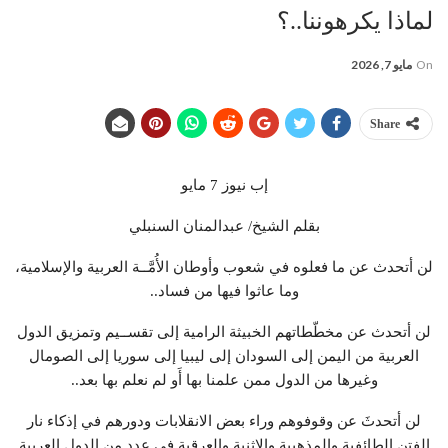
لماذا يكرهوننا..؟
On
مايو 7, 2026
Share
إب نيوز 7 مايو
بقلم الشيخ/ عبدالمنان السنبلي
لن أتحدث عن ما فعلوه في شعوب وأوطان الأُمَّــة العربية والإسلامية،
وما عاثوا فيها من فساد..
لن أتحدث عن مخطّطاتهم الخبيثة الرامية إلى تقســيم وتمزيق الدول
العربية من اليمن إلى السودان إلى ليبيا إلى سوريا إلى الصومال
وغيرها من الدول ممن علمنا بها أَو لم نعلم بها بعد..
لن أتحدثَ عن وقوفوهم وراء بعض الانقلابات ودورهم في إذكاء نار
الفتن الطائفية والمذهبية والإثنية والعرقية في عدد من الدول العربية