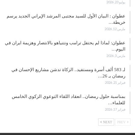
يوليو 23, 2026
عطوان : البيان الأول للسيد مجتبى المرشد الإيراني الجديد يرسم
خريطة…
مارس 12, 2026
عطوان: لماذا لم يحتفل ترامب ونتنياهو بالانتصار وهزيمة ايران في
اليوم…
مارس 3, 2026
لـ 583 ألف أسرة ومستفيد.. الزكاة تدشن مشاريع الإحسان في
رمضان بـ 26…
فبراير 21, 2026
بمناسبة حلول رمضان.. انعقاد اللقاء التوعوي الزكوي الخامس
للعلماء…
فبراير 17, 2026
NEXT
PREV