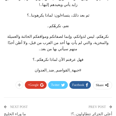
زايد يأتي ويعيدهم إليها..!
ثم بعد ذلك، يتساءلون: لماذا يكرهوننا..؟
نعم، نكرهُكم..
نكرهكم، ليس لذواتكم، وإنما لصفاتكم ومواقفكم الخائنة والعميلة
والمخزية، والتي لم يأتِ بها أحد من العرب من قبل، ولا أظن أحدًا
منهم سيأتي بها من بعد..
فهل عرفتم الآن لماذا نكرهكم..؟
#جبهة_القواصم_ضد_العدوان
Google+
Twitter
Facebook
Share
NEXT POST
PREV POST
أعلى الجزائر تتطاولون..؟!
ما وراء الخليج