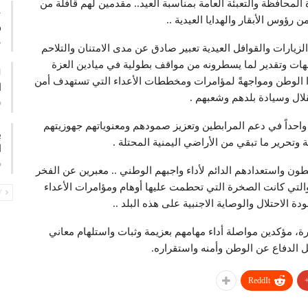
المحافظة والتعبئة العامة بمناسبة العيد.. مقدمين لهم قافلة من
ع
ن رؤوس الأبقار والهدايا العيدية ..
و
م
لزيارات والقوافل العيدية تعبير صادق عن مدى الامتنان والتلاحم
ات وتقدير لما يسطرونه من مواقف بطولية في ميادين العزة
ا الوطن ومواجهةً لمؤامرات ومخططات الأعداء التي تستهدف أمن
ا
لال وسيادة بلدهم وشعبهم .
ف
واحداً في دعم المرابطين وتعزيز صمودهم ومعنوياتهم جهوزيتهم
ب
 وتحرير ما تبقي من الأراضي اليمنية المحتلة .
ا
ف
ابطون واستعدادهم الدائم لأداء واجبهم الوطني .. معبرين عن الفخر
التي كانت الصخرة التي تحطمت عليها أوهام ومؤامرات الأعداء
PREV
دة الاحتلال والوصاية الاجنبية على هذه البلد ..
رة، مؤكدين مواصلة أداء مهامهم بعزيمة وثبات واستلهام معاني
 الدفاع عن الوطن وأمنه واستقراره.
ReddIt