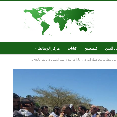
ى اليمن
فلسطين
كتابات
مركز الوسائط
ات ومكاتب محافظة إب في زيارات عيدية للمرابطين في تعز ولحج ..