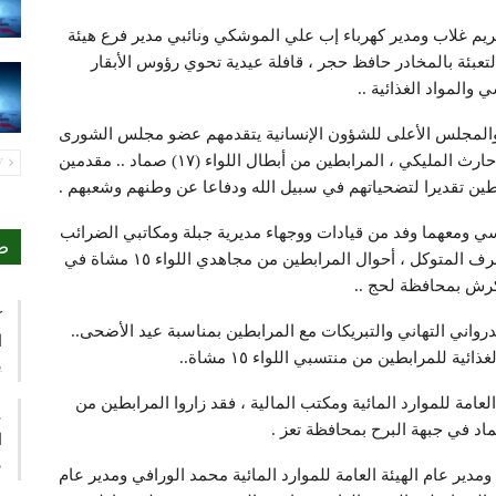
ريم غلاب ومدير كهرباء إب علي الموشكي ونائبي مدير فرع هيئة
بئة بالمخادر حافظ حجر ، قافلة عيدية تحوي رؤوس الأبقار
 والمواد الغذائية ..
ة والمجلس الأعلى للشؤون الإنسانية يتقدمهم عضو مجلس الشورى
نبيل الحبيشي ووكيل المحافظة مدير مديرية المشنة حارث المليكي ، المرابطين من أبطال اللواء (١٧) صماد .. مقدمين
PREV
ابطين تقديرا لتضحياتهم في سبيل الله ودفاعا عن وطنهم وشعبهم .
ي ومعهما وفد من قيادات ووجهاء مديرية جبلة ومكاتبي الضرائب
ص
وهيئة النقل بالمحافظة يتقدمهم وكيل المحافظة أشرف المتوكل ، أحوال المرابطين من مجاهدي اللواء ١٥ مشاة في
رش بمحافظة لحج ..
ك
درواني التهاني والتبريكات مع المرابطين بمناسبة عيد الأضحى..
ا
ية للمرابطين من منتسبي اللواء ١٥ مشاة..
ي
العامة للموارد المائية ومكتب المالية ، فقد زاروا المرابطين من
ع
ا
م
مدير عام الهيئة العامة للموارد المائية محمد الورافي ومدير عام