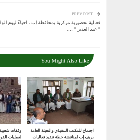
PREV POST
فعالية تحضيرية مركزية بمحافظة إب ، احياءً ليوم الولا
” عيد الغدير ” ….
You Might Also Like
اجتماع للمكتب التنفيذي والتعبئة العامة
وقفات شعبية 
بريف إب لمناقشة خطة تنفيذ فعاليات
لعمليات القو