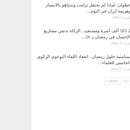
طوان: لماذا لم يحتفل ترامب ونتنياهو بالانتصار
هزيمة ايران في اليوم…
ارس 3, 2026
لـ 583 ألف أسرة ومستفيد.. الزكاة تدشن مشاريع
لإحسان في رمضان بـ 26…
براير 21, 2026
مناسبة حلول رمضان.. انعقاد اللقاء التوعوي الزكوي
لخامس للعلماء…
براير 17, 2026
NEXT