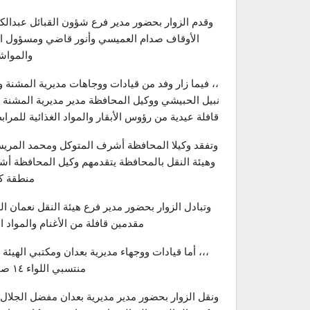
وقدم الزوار بحضور مدير فرع شؤون القبائل عبدالك
الأوقاف صدام العميسي وأنور قاضي ومسؤول التع
والمواشي
،، فيما زار وفد من قيادات ووجاهات مديرية المشن
قافلة عيدية من رؤوس الأبقار والمواد الغذائية للمر
وتفقد وكيلا المحافظة أشرف المتوكل ومحمد المريس
منطقة ك
وتبادل الزوار بحضور مدير فرع هيئة النقل نعمان ال
مقدمين قافلة من الأغنام والمواد الغذائ
،،، أما قيادات ووجهاء مديرية بعدان ومكتبي الهيئة 
منتسبي اللواء ١٤ صماد في جبهة البرح بمحافظة تعز .
ونقل الزوار بحضور مدير مديرية بعدان مفضل الجلال و