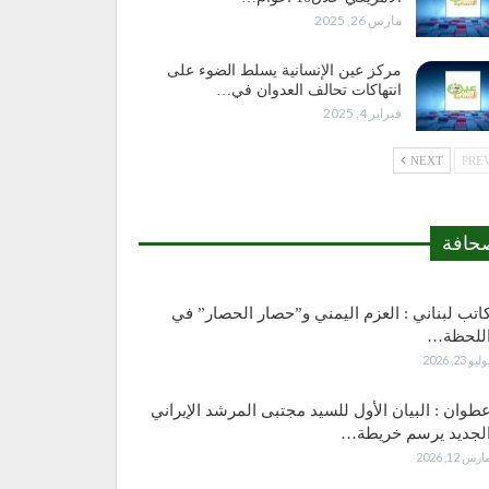
مارس 26, 2025
مركز عين الإنسانية يسلط الضوء على
انتهاكات تحالف العدوان في…
فبراير 4, 2025
NEXT
حافة
اتب لبناني : العزم اليمني و”حصار الحصار” في
للحظة…
وليو 23, 2026
طوان : البيان الأول للسيد مجتبى المرشد الإيراني
لجديد يرسم خريطة…
ارس 12, 2026