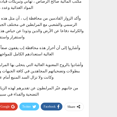
مكتب المالية صالح الرصاص ، تهاني وتبريكات قيادة 
المواد الغذائية وعدد م
وأكد الزوار القادمين من محافظة إب ، أن مثل هذه ا
الرسمي والشعبي مع المرابطين في مختلف الجبه
والكرامة دفاعا عن الأرض والدين وذودا عن حياض هذ
واستقرار واستق
وأشاروا إلى أن أحرار هذه محافظة إب يقفون صفاً 
العالية استعدادهم الكامل للمواجهة
وأشادوا بالروح المعنوية العالية التي يتحلى بها المر
ببطولات وتضحياتهم المجاهدين في كافة الجبهات و
وكانت ولا تزال السد المنيع أمام عو
من جانبهم عبّر المرابطون عن تقديرهم لهذه الزيا
التضحية والفداء في سبيل
Google+
Twitter
Facebook
Share