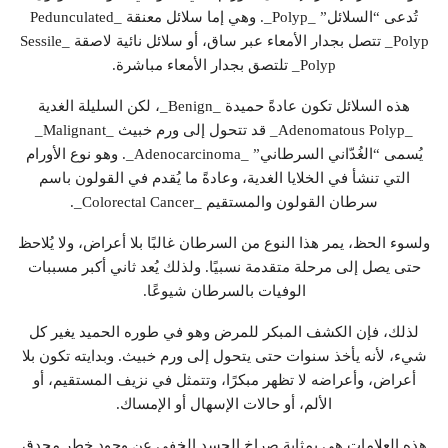
تُدعى “السلائل” _Polyp_. وهي إما سلائل معنقة _Pedunculated
Polyp_ تتصل بجدار الأمعاء عبر ساق، أو سلائل نائية لاصقة _Sessile
Polyp_ تلتصق بجدار الأمعاء مباشرة.
هذه السلائل تكون عادةً حميدة _Benign_، لكن السليلة الغدية
_Adenomatous Polyp_ قد تتحول إلى ورم خبيث _Malignant_
يُسمى “الغُدّاني السرطاني” _Adenocarcinoma_. وهو نوع الأورام
التي تنشأ في الخلايا الغدية، وعادةً ما يُقدم في القولون باسم
سرطان القولون والمستقيم _Colorectal Cancer_.
ولسوء الحظ، يمر هذا النوع من السرطان غالبًا بلا أعراض، ولا يُلاحظ
حتى يصل إلى مرحلة متقدمة نسبيًا. ولذلك يُعد ثاني أكبر مسببات
الوفيات بالسرطان شيوعًا.
لذلك، فإن الكشف المبكر للمرض وهو في طوره الحميد يغير كل
شيء، لأنه يأخذ سنوات حتى يتحول إلى ورم خبيث. وبدايته تكون بلا
أعراض، وأعراضه لا تظهر مبكرًا، وتتمثل في نزيف المستقيم، أو
الألم، أو حالات الإسهال أو الإمساك.
هذه العلامات هي بمثابة صراخ الجسد الخفي عن وجود خطر محدق