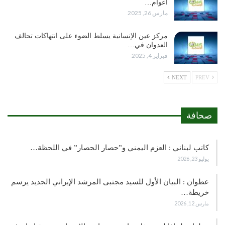
أعوام…
مارس 26, 2025
مركز عين الإنسانية يسلط الضوء على انتهاكات تحالف
العدوان في…
فبراير 4, 2025
NEXT
PREV
صحافة
كاتب لبناني : العزم اليمني و”حصار الحصار” في اللحظة…
يوليو 23, 2026
عطوان : البيان الأول للسيد مجتبى المرشد الإيراني الجديد يرسم
خريطة…
مارس 12, 2026