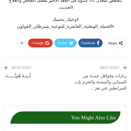
ينخفض بمعدل 2% سنويًا في العقد الأخير بفضل الفحص والعلاج
الحديث.
#وعيك_يحميك
#الحملة_الوطنية_العاشرة_للتوعية_بسرطان_القولون
Google+
Twitter
Facebook
Share
NEXT POST
PREV POST
زيارات وقوافل عيدية من
أزمـة هُويَّــــــة.
السياني والمشنة والحزم بإب
للمرابطين في تعز ..
You Might Also Like