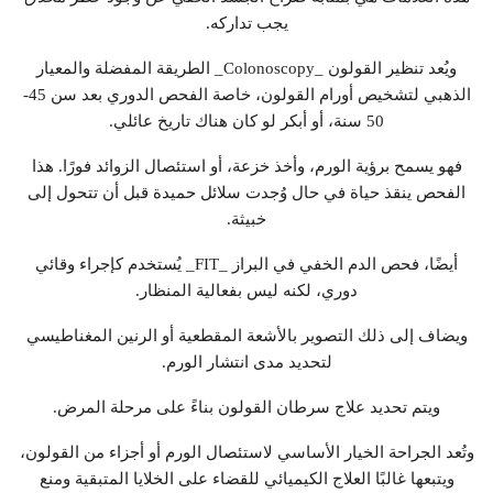
يجب تداركه.
ويُعد تنظير القولون _Colonoscopy_ الطريقة المفضلة والمعيار
الذهبي لتشخيص أورام القولون، خاصة الفحص الدوري بعد سن 45-
50 سنة، أو أبكر لو كان هناك تاريخ عائلي.
فهو يسمح برؤية الورم، وأخذ خزعة، أو استئصال الزوائد فورًا. هذا
الفحص ينقذ حياة في حال وُجدت سلائل حميدة قبل أن تتحول إلى
خبيثة.
أيضًا، فحص الدم الخفي في البراز _FIT_ يُستخدم كإجراء وقائي
دوري، لكنه ليس بفعالية المنظار.
ويضاف إلى ذلك التصوير بالأشعة المقطعية أو الرنين المغناطيسي
لتحديد مدى انتشار الورم.
ويتم تحديد علاج سرطان القولون بناءً على مرحلة المرض.
وتُعد الجراحة الخيار الأساسي لاستئصال الورم أو أجزاء من القولون،
ويتبعها غالبًا العلاج الكيميائي للقضاء على الخلايا المتبقية ومنع