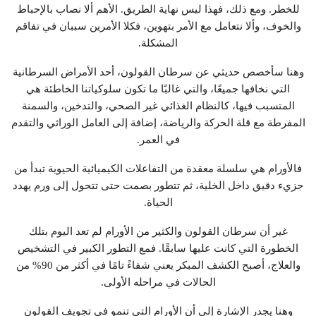
للخطر. ومع ذلك، فهذا ليس نهاية الطريق. الأهم ألا نصاب بالإحباط
والخوف، وألا نتعامل مع الأمر بتهوين، فكلا الأمرين سببان في تفاقم
المشكلة.
وهنا سأخصص حديثي عن سرطان القولون، أحد الأمراض السرطانية
التي نخافها جميعًا، والتي غالبًا ما تكون سلوكياتنا الخاطئة هي
المتسبب فيها، كالنظام الغذائي غير الصحي، والتدخين، والسمنة
المفرطة مع قلة الحركة والرياضة، إضافة إلى العامل الوراثي والتقدم
في العمر.
فالأورام هي سلسلة معقدة من التفاعلات الكيميائية الحيوية تبدأ من
جزيء دقيق داخل الخلية، ثم تتطور بصمت حتى تتحول إلى ورم يهدد
الحياة.
غير أن سرطان القولون والكثير من الأورام لم تعد اليوم بتلك
الخطورة التي كانت عليها سابقًا. فمع التطور الكبير في التشخيص
والعلاج، أصبح الكشف المبكر يعني شفاءً تامًا في أكثر من 90% من
الحالات في مراحله الأولى.
وهنا يجدر الإشارة إلى أن الأورام التي تنمو في تجويف القولون