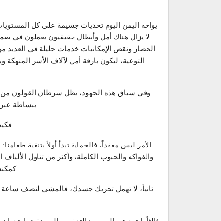
يواجه اليمن اليوم تحديات جسيمة على كل المستويات
لا يزال هناك أمل وأبطال حقيقيون يعملون في ص
الحصار ونقص الإمكانيات خدمات جليلة في العديد
التوعية، ليكون بارقة أمل لآلاف الأسر المنهكة 
وفي سياق هذه الجهود، يظل سرطان القولون من أكثر
ببساطة عبر ت
فكيف
الأمر ليس معقداً، فالحماية تبدأ أولاً بتنقية طعام
والفواكه والحبوب الكاملة، وأكثر من تناول الألياف
كمكنسة
ثانياً، لا تهمل تحريك جسدك، فالمشي لنصف ساعة ف
د