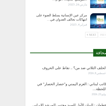
مارس 26, 2025
مركز عين الإنسانية يسلط الضوء على
انتهاكات تحالف العدوان في…
فبراير 4, 2025
NEXT
حافة
لحلف الثلاثي ضد من؟ .. نقاط على الحروف
غسطس 8, 2026
اتب لبناني : العزم اليمني و”حصار الحصار” في
للحظة…
وليو 23, 2026
طوان : البيان الأول للسيد مجتبى المرشد الإيراني