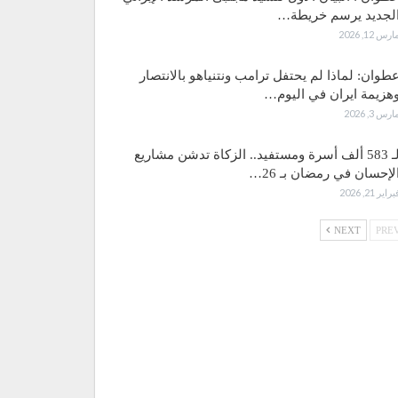
لجديد يرسم خريطة…
ارس 12, 2026
طوان: لماذا لم يحتفل ترامب ونتنياهو بالانتصار
هزيمة ايران في اليوم…
ارس 3, 2026
لـ 583 ألف أسرة ومستفيد.. الزكاة تدشن مشاريع
لإحسان في رمضان بـ 26…
براير 21, 2026
NEXT