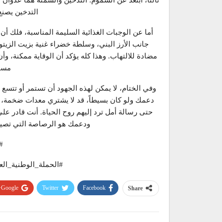
ثالثاً، ابتعد عن السموم: التدخين والسمنة هما عدوان
التدخين يصنع
أما عن الوجبات الغذائية السليمة المناسبة، فلك أن
جانب الأرز البني، وسلطة خضراء غنية بزيت الزيتون
مضادة للالتهاب. وهذا كله يؤكد أن الوقاية ممكنة، و
مستو
وفي الختام، لا يمكن لهذه الجهود أن تستمر أو تتسع
دعمك ولو كان بسيطاً، قد لا يشتري معدات ضخمة، لكن
حتى رسالة أمل ترد إليهم روح الحياة. أنت قادر على
ودعمك هو الرصاصة التي تصيب
#
#الحملة_الوطنية_ال
Google+
Twitter
Facebook
Share