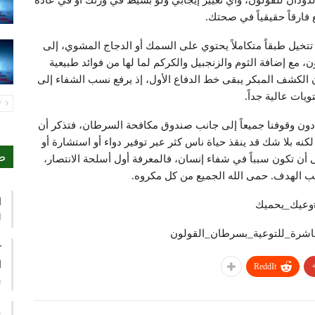
 لدودان للقولون، وأي تغيير إيجابي ولو بسيط في وزنك أو في عادة
 فارقاً حقيقياً في صحتك.
 تتخيل طبقاً متكاملاً يحتوي على السمك أو الدجاج المشوي، إلى
، مع إضافة الثوم والزنجبيل والكركم لما لها من فوائد طبيعية
أن الكشف المبكر يبقى خط الدفاع الأول، إذ يرفع نسب الشفاء إلى
يات عالية جداً.
PREV
 دون وقوفنا جميعاً إلى جانب صندوق مكافحة السرطان، فتذكر أن
ه بلا شك قد ينقذ حياة ناس كثر عبر توفير دواء أو استشارة أو
ص
 أن تكون سبباً في شفاء إنسان، فالمعرفة أول أسلحة الانتصار،
 الهدف. حمى الله الجميع من كل مكروه.
ا
وعيك_يحميك
أ
عاشرة_للتوعية_بسرطان_القولون
ك
ا
ReddIt
ي
ع