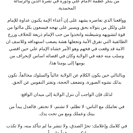
من ينكر عظمة الأمام علي ودوره في نصرة الدين والرسالة
المحمدية.
وواقعنا الذي نعاصره يشهد على إن أعداء الإمة يكنون عداوة للإمام
علي ولكل من يتولاه بحق ويسير على نهجه فيسعون بكل مااتوا من
قوة لتشويهه وشيطنته واتخذوا من حب الإمام ذريعة للخلاف وزرع
الطائفية التي تفرق الأمة وتجعلها هشة يصعب استهدافه وللاسف ان
الامة قد وقعت في فخهم وهو الأمر خشاه الإمام علي حين اقصي
وسلب منه حقه في الولاية وكان في اقصائه اساس لإنحراف من
يومها إلى يومنا هذا،
وبالتالي حين يكون الكلام عن الولاية عالياً والسلوك مخالفاً، نكون
بذلك نشوه الصورة، وتضعف الحجة، وتفتر النفوس عن الحق.
لذلك فإن الواجب أن ننزل الولاية إلى ميدان الواقع:
في تعاملك مع الناس: لا تظلم، لا تشتم، لا تحتقر. فالعدل يبدأ من
بيتك وعملك ومع من تحت يدك.
في كلامك وإعلامك: تحرّ الصدق، ولا تنشر ما لم تتأكد منه، ولا تكذب
لتكسب موقفاً خاسراً.