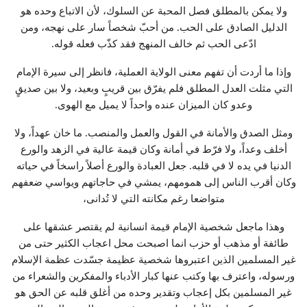
ولا يمكن بالمطلق فصل المحبة عن السلوك، لأن الاتباع وحده هو
الدليل الصادق على الحب. من أحبّ شخصاً سار على نهجه، ومن
ادّعى الحب ثم خالف المنهج فقد كذّب فعله قوله.
وإذا ما أردت أن تفهم معنى الولاية العملية، فانظر إلى سيرة الإمام
التي مثلت العدل المطلق فلم يفرّق بين قريبٍ وبعيد، ولا بين صديقٍ
وعدو كان الميزان عنده واحداً لا يميل مع الهوى.
ومثل الصدق والأمانة في القول والعمل والمنصب. ما خان عهداً، ولا
أخلف وعداً، ولا فرّط في أمانة وكان قيمة عالية في الزهد والورع
الدنيا في يده لا في قلبه. جعل العبادة والورع أصلاً راسخاً في حياته
وكان أقرب الناس إلى همومهم، يمشي في حاجاتهم ويواسي ضعفهم
متواضعا رغم مكانته التي لا تُدانى،
وهذا ماجعل شخصية الإمام قيمة انسانية لم يقتصر عشقها على
طائفة أو مذهب أو حزب انما اصبحت محل اعجاب الكثير حتى من
غير المسلمين الذين اعتبروها شخصية عظيمة جسّدت عظمة الإسلام
ورسوله، واعترف بها وكتب عنها كبار الأدباء والمفكرين والشعراء من
غير المسلمين بكل إعجاب وتقدير وحده من أغلق قلبه عن الحق هو