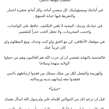
في أمانتك ومسؤوليتك: كل منصبٍ أمانة، وكل أمانةٍ صغيرة اختبار.
والتفريط فيها خيانة للمنهج.
في عبادتك ودينك: المحبة لا تلغي التكليف. حافظ على الواجبات،
واجتنب المحرمات، ولا تجعل الحب عذراً للتقصير.
في موقفك الأخلاقي: كن مع الحق ولو كنت وحدك، ومع المظلوم ولو
كان غريباً عنك.
فالحتمية بالنهاية تقتضي ان إن حزب الله هم الغالبون وهم من حملوا
الولاية منهجا وسلاحا
والهزيمة والفشل لكل من سلك مسلك من فقدوا ارتباطهم بالنبي
ففقدوا معه إيمانهم بدينه ورسالته.
*ختاماً*
قبل ان تزعم انك من الموالين للإمام علي ولرسول الله اسأل نفسك
*لو كان حبي لعلي صادقاً، أليس من الطبيعي أن يجرني إلى التشبه