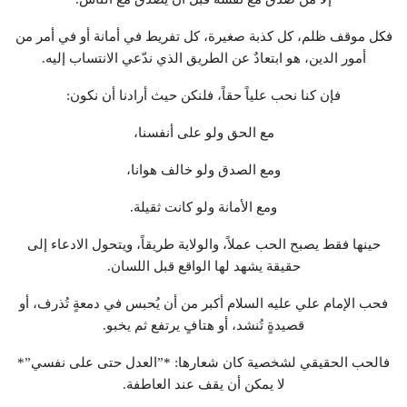
فكل موقف ظلم، كل كذبة صغيرة، كل تفريط في أمانة أو في أمر من
أمور الدين، هو ابتعادٌ عن الطريق الذي ندّعي الانتساب إليه.
فإن كنا نحب علياً حقاً، فلنكن حيث أرادنا أن نكون:
مع الحق ولو على أنفسنا،
ومع الصدق ولو خالف هوانا،
ومع الأمانة ولو كانت ثقيلة.
حينها فقط يصبح الحب عملاً، والولاية طريقاً، ويتحول الادعاء إلى
حقيقة يشهد لها الواقع قبل اللسان.
فحب الإمام علي عليه السلام أكبر من أن يُحبس في دمعةٍ تُذرف، أو
قصيدةٍ تُنشد، أو هتافٍ يرتفع ثم يخبو.
فالحب الحقيقي لشخصية كان شعارها: *”العدل حتى على نفسي”*
لا يمكن أن يقف عند العاطفة.