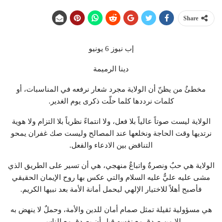
Share
إب نيوز 6 يونيو
دينا الرميمة
مخطئٌ من يظنّ أن الولاية مجرد شعار نرفعه في المناسبات، أو
كلمات نرددها كلما حلّت ذكرى يوم الغدير.
الولاية ليست صوتاً عالياً بلا فعل، ولا انتماءً نظرياً بلا التزام ولا هوية
نرتديها وقت الحاجة ونخلعها عند المصالح وليست صك غفران يمحو
التناقض بين الادعاء والفعل.
الولاية هي حبٌ ونصرةٌ واتباعٌ منهجي، هي أن تسير على الطريق الذي
مشى عليه عليٌّ عليه السلام والتي عكس بها روح الإيمان الحقيقي
فأصبح أهلاً للاختيار الإلهي ليحمل أمانة الأمة بعد نبيها الكريم.
هي مسؤولية ثقيلة تمثل صمام أمان للدين والأمة، وحملٌ لا ينهض به
إلا من صدق مع نفسه قبل أن يصدق مع الناس.