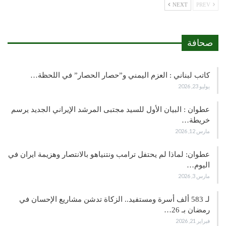
NEXT
PREV
صحافة
كاتب لبناني : العزم اليمني و”حصار الحصار” في اللحظة…
يوليو 23, 2026
عطوان : البيان الأول للسيد مجتبى المرشد الإيراني الجديد يرسم
خريطة…
مارس 12, 2026
عطوان: لماذا لم يحتفل ترامب ونتنياهو بالانتصار وهزيمة ايران في
اليوم…
مارس 3, 2026
لـ 583 ألف أسرة ومستفيد.. الزكاة تدشن مشاريع الإحسان في
رمضان بـ 26…
فبراير 21, 2026