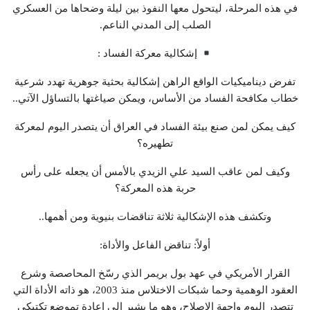
في هذه المرحلة، ليتحول معها النفوذ بين ليلة وضحاها من العسكري
الصلب إلى المدني الناعم.
إشكالية معركة الفساد :
تفرض ديناميكيات الواقع الراهن إشكالية بحثية جوهرية تهدد شرعية
خطاب مكافحة الفساد من الأساس، ويمكن صياغتها بالتساؤل الآتي..
كيف يمكن لمن صنع بيئة الفساد في العراق أن يتصدر اليوم لمعركة
تطهيره؟
وكيف لمن عاقب السيد علي الزيدي بالأمس أن يجعله على رأس
حربة هذه المعركة؟
وتكشف هذه الإشكالية ثلاثة تناقضات بنيوية ومن أهمها..
أولاً: تناقض الفاعل والأداة:
القرار الأمريكي في عهد بول بريمر الذي رسّخ المحاصصة وشرع
العقود الوهمية وحما شبكات الاختلاس منذ 2003، هو ذاته الأداة التي
تتصدر اليوم واجهة الإصلاح، وهو ما يشير إلى إعادة تموضع تكتيكي