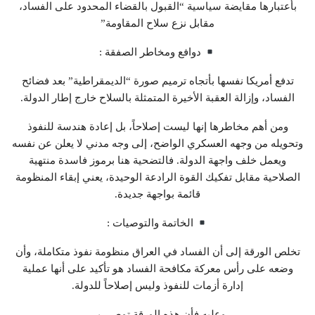
بأعتبارها مقايضة سياسية “القبول بالقضاء المحدود على الفساد،
مقابل نزع سلاح المقاومة”
دوافع ومخاطر الصفقة :
تدفع أمريكا نفسها بأتجاه ترميم صورة “الديمقراطية” بعد فضائح
الفساد، وإزالة العقبة الأخيرة المتمثلة بالسلاح خارج إطار الدولة.
ومن أهم مخاطرها إنها ليست إصلاحاً، بل إعادة هندسة للنفوذ
وتحويله من وجهه العسكري الواضح، إلى وجه مدني لا يعلن عن نفسه
ويعمل خلف واجهة الدولة. فالتضحية هنا برموز فاسدة منتهية
الصلاحية مقابل تفكيك القوة الرادعة الوحيدة، يعني إبقاء المنظومة
قائمة بواجهة جديدة.
الخاتمة والتوصيات :
تخلص الورقة إلى أن الفساد في العراق منظومة نفوذ متكاملة، وأن
وضعه على رأس معركة مكافحة الفساد هو تأكيد على أنها عملية
إدارة أزمات للنفوذ وليس إصلاحاً للدولة.
وعليه فأن هذه الورقة توصي بـ..