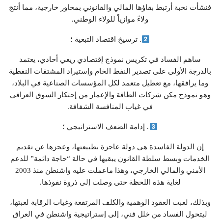
فنشأت نخبة أرتبط بقاؤها المالي والقانوني بمحاور خارجية، مما أنتج
ولاءً موازياً للولاء الوطني.
. ترسيخ اقتصاد التبعية ؛
ساهم الفساد في تكريس نموذج إقتصادي ريعي أحادي، يعتمد
بالدرجة الأولى على تصدير النفط الخام وإستيراد المشتقات النفطية
وما يرافقها، مع تعطيل متعمد لكل المؤسسات الصناعية في البلاد،
وهو نموذج مكن شركات الطاقة والإعمار من إحتكار السوق العراقي
في غياب المنافسة الشفافة.
. إدامة الضعف الاستراتيجي ؛
إن الدولة الفاسدة هي دولة عاجزة بطبيعتها، وعجزها عن تقديم
الخدمات وبسط سلطة القانون يبقيها في حالة “حاجة دائمة” للدعم
الأمني والمالي الخارجي، وهذا ماعملت عليه واشنطن منذ 2003
لغاية هذه اللحظة حتى وصلت إلى ذروة نفوذها.
وبذلك، لعبت العقود الوهمية والكلف المرتفعة وغياب الرقابة لعبتها،
ليتحول الفساد من خلل فني، إلى إستراتيجية واشنطن في العراق