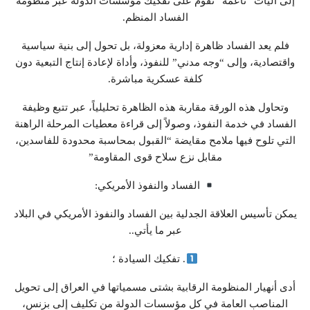
إلى آليات “ناعمة” تقوم على تفكيك مؤسسات الدولة عبر منظومة
الفساد المنظم.
فلم يعد الفساد ظاهرة إدارية معزولة، بل تحول إلى بنية سياسية
واقتصادية، وإلى “وجه مدني” للنفوذ، وأداة لإعادة إنتاج التبعية دون
كلفة عسكرية مباشرة.
وتحاول هذه الورقة مقاربة هذه الظاهرة تحليلياً، عبر تتبع وظيفة
الفساد في خدمة النفوذ، وصولاً إلى قراءة معطيات المرحلة الراهنة
التي تلوح فيها ملامح مقايضة “القبول بمحاسبة محدودة للفاسدين،
مقابل نزع سلاح قوى المقاومة”
الفساد والنفوذ الأمريكي:
يمكن تأسيس العلاقة الجدلية بين الفساد والنفوذ الأمريكي في البلاد
عبر ما يأتي..
. تفكيك السيادة ؛
أدى أنهيار المنظومة الرقابية بشتى مسمياتها في العراق إلى تحويل
المناصب العامة في كل مؤسسات الدولة من تكليف إلى بزنس،