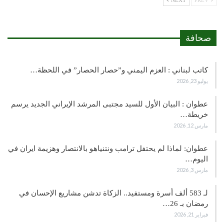
NEXT
PREV
صحافة
كاتب لبناني : العزم اليمني و”حصار الحصار” في اللحظة…
يوليو 23, 2026
عطوان : البيان الأول للسيد مجتبى المرشد الإيراني الجديد يرسم
خريطة…
مارس 12, 2026
عطوان: لماذا لم يحتفل ترامب ونتنياهو بالانتصار وهزيمة ايران في
اليوم…
مارس 3, 2026
لـ 583 ألف أسرة ومستفيد.. الزكاة تدشن مشاريع الإحسان في
رمضان بـ 26…
فبراير 21, 2026