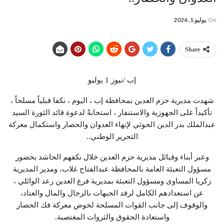
On
يوليو 1, 2026
Share
إب /نيوز 1 يوليو
شهدت مديرية حزم العدين بمحافظة إب ، اليوم ، نكفا قبلياً مسلحاً ،
تأكيداً على الجهوزية والاستنفار ، استجابةً لدعوة قائد الثورة السيد
عبدالملك بدر الدين الحوثي لإنهاء العدوان والحصار واستكمال معركة
التحرير الوطني..
وعبر أبناء وقبائل مديرية حزم العدين خلال نكفهم الحاشد بحضور
مسؤول التعبئة العامة بالمحافظة عبدالفتاح غلاب، ومدير المديرية
زكريا المساوى ومسؤول التعبئة بمديرية فرع العدين رعد الوائلي ،
عن استعدادهم الكامل لرفد الجبهات بالرجال والمال والعتاد،
والوقوف إلى جانب القوات المسلحة لخوض معركة فك الحصار
واستعادة الحقوق والثروات المغتصبة.