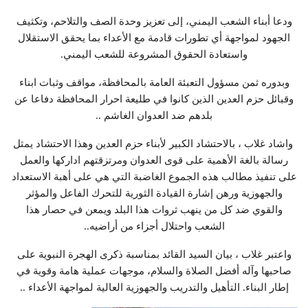
ودعا أبناء الشعب اليمني، إلى تعزيز وحدة الصف والتلاحم، وتكثيف
الجهود لمواجهة أي تطورات قادمة مع الأعداء بما يحقق الاستقلال
واستعادة الحقوق المشروعة للشعب اليمني.
وبدوره ثمن مسؤول التعبئة العامة بالمحافظة، مواقف وثبات ابناء
وقبائل حزم العدين الذين كانوا في طليعة احرار المحافظة دفاعا عن
بلدهم ضد العدوان الغاشم ..
واشاد غلاب ، بالاحتشاد الكبير لأبناء حزم العدين وهذا الاحتشاد يمثل
رسالة بالغة الأهمية على قوى العدوان ومرتزقتهم اداركها والعمل
على تنفيذ مطالب هذه الجموع الغاضبة التي هي على أهبة الاستعداد
والجهوزية ورهن إشارة القيادة الثورية للتحرك الفاعل والمؤثر
والقوي ضد كل من ينهب ثروات هذا البلد ويمعن في حصار هذا
الشعب واحتلال أجزاء من أراضيه..
واعتبر غلاب ، بيان السيد القائد بمناسبة ذكرى الهجرة النبوية على
صاحبها وآله أفضل الصلاة والسلام، موجهات عملية هامة وقوية في
إطار البناء. التأهيل والتدريب والجهوزية العالية لمواجهة الأعداء ..