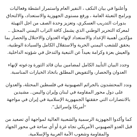
وأعلنوا في بيان النكف ، النفير العام واستمرار انشطة وفعاليات
وبرامج التعبئة العامة ، ورفع مستوى الجهوزية والاستعداد، والالتحاق
بدورات التدريب العسكري، وتعزيز وحدة الصف من اجل التهيئة
لمعركة التحرير الوطني الذي يشمل كافة التراب اليمني المحتل ..
مؤكدين أهمية الإعداد والاستعداد لإنهاء العدوان والاحتلال والحصار بما
يحقق للشعب اليمني الحرية والاستقلال الكامل والسيادة الوطنية،
والعيش بعزة وكرامة بعيداً عن التبعية والتدخل في شؤونه الداخلية.
وجدد البيان التأييد الكامل لمضامين بيان قائد الثورة ودعوته لإنهاء
العدوان والحصار، والتفويض المطلق باتخاذ الخيارات المناسبة.
وندد المحتشدون بالجرائم الصهيونية في فلسطين المحتلة، والعدوان
على دول محور المقاومة في لبنان وإيران واليمن.. مشيدين
بالانتصارات التي حققتها الجمهورية الإسلامية في إيران في مواجهة
“أمريكا وإسرائيل”.
كما وأكدوا الجهوزية الرسمية والشعبية العالية لمواجهة أي تصعيد من
قبل العدو الصهيوني الأمريكي تجاه غزة أو أي ساحة في محور الجهاد
والمقاومة وشعوب الأمة العربية والإسلامية.