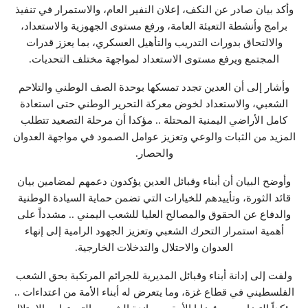
وأكد بيان صادر عن النكف، إعلان النفير العام، والاستمرار في تنفيذ
برامج وأنشطة التعبئة العامة، ورفع مستوى الجهوزية والاستعداد،
والالتحاق بدورات التدريب والتأهيل العسكري، بما يعزز قدرات
المجتمع ويرفع مستوى الاستعداد لمواجهة مختلف التحديات.
وأشار إلى أن العدين تجدد تمسكها بوحدة الصف الوطني والتلاحم
الشعبي، والاستعداد لخوض معركة التحرير الوطني حتى استعادة
كامل الأراضي اليمنية المحتلة .. مؤكدا أن مرحلة التصعيد تتطلب
المزيد من الثبات والوعي وتعزيز عوامل الصمود في مواجهة العدوان
والحصار.
وأوضح البيان أن أبناء وقبائل العدين يؤكدون دعمهم لمضامين بيان
قائد الثورة، وتأييدهم للخيارات التي تضمن حماية السيادة الوطنية
والدفاع عن الحقوق والمصالح العليا للشعب اليمني .. مشدداً على
أهمية استمرار التحرك الشعبي وتعزيز الجهود الرامية إلى إنهاء
العدوان والاحتلال والتدخلات الخارجية.
ولفت إلى إدانة أبناء وقبائل المديرية للجرائم المرتكبة بحق الشعب
الفلسطيني في قطاع غزة، وما يتعرض له أبناء الأمة من اعتداءات ..