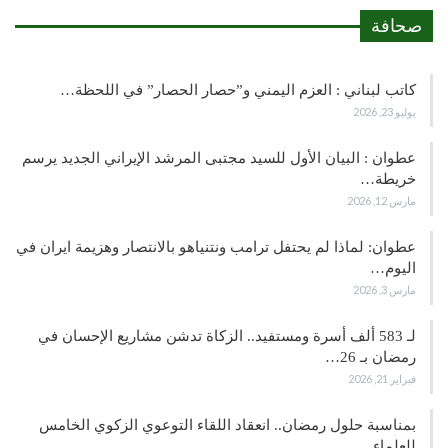
صحافة
كاتب لبناني : العزم اليمني و”حصار الحصار” في اللحظة…
يوليو 23, 2026
عطوان : البيان الأول للسيد مجتبى المرشد الإيراني الجديد يرسم
خريطة…
مارس 12, 2026
عطوان: لماذا لم يحتفل ترامب ونتنياهو بالانتصار وهزيمة ايران في
اليوم…
مارس 3, 2026
لـ 583 ألف أسرة ومستفيد.. الزكاة تدشن مشاريع الإحسان في
رمضان بـ 26…
فبراير 21, 2026
بمناسبة حلول رمضان.. انعقاد اللقاء التوعوي الزكوي الخامس
للعلماء…