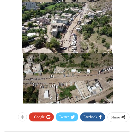
..
Google+
Twitter
Facebook
Share