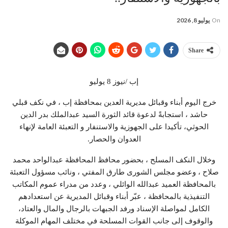
On
يوليو 8, 2026
Share
إب /نيوز 8 يوليو
خرج اليوم أبناء وقبائل مديرية العدين بمحافظة إب ، في نكف قبلي
حاشد ، استجابةً لدعوة قائد الثورة السيد عبدالملك بدر الدين
الحوثي، تأكيدا على الجهوزية والاستنفار و التعبئة العامة لإنهاء
العدوان والحصار.
وخلال النكف المسلح ، بحضور محافظ المحافظة عبدالواحد محمد
صلاح ، وعضو مجلس الشورى طارق المفتي ، ونائب مسؤول التعبئة
بالمحافظة العميد عبدالله الوائلي ، وعدد من مدراء عموم المكاتب
التنفيذية بالمحافظة ، عبّر أبناء وقبائل المديرية عن استعدادهم
الكامل لمواصلة الإسناد ورفد الجبهات بالرجال والمال والعتاد،
والوقوف إلى جانب القوات المسلحة في مختلف المهام الموكلة