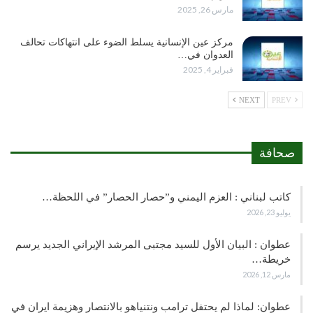
مارس 26, 2025
مركز عين الإنسانية يسلط الضوء على انتهاكات تحالف
العدوان في…
فبراير 4, 2025
NEXT
PREV
صحافة
كاتب لبناني : العزم اليمني و”حصار الحصار” في اللحظة…
يوليو 23, 2026
عطوان : البيان الأول للسيد مجتبى المرشد الإيراني الجديد يرسم
خريطة…
مارس 12, 2026
عطوان: لماذا لم يحتفل ترامب ونتنياهو بالانتصار وهزيمة ايران في