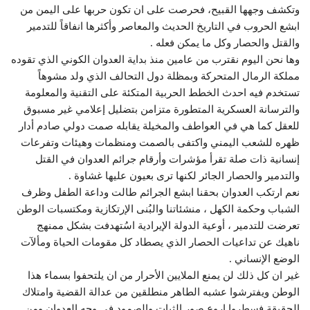
وتكشف وجهها القبيح، فحرصت على ان تكون حربها على اليمن من
ابشع الحروب في التاريخ الحديث والمعاصر وأكثرها انفاقاً للتدمير
والقتل والحصار وكل ما يمكن فعله .
وها نحن اليوم نقترب من عامين منذ بداية العدوان الكوني الذي تقوده
مملكة الرمال المتحركة وبمظلة دول التحالف الذي ولد مشوهاً
تستخدم فيه احدث الخطط الحربية المتكئة على التقنية والمعلومة
والترسانة العسكرية المتطورة متزامن بتضليل إعلامي غير مسبوق
للعقل كما هي في العواطف والمخيلة يقابله صمت دولي صادم أدار
ظهره للشعب اليمني واكتفى بالصمت ومنظمات وهيئات وتفرعات
إنسانية ذات صلة تقرأ مؤشرات وأرقام جرائم العدوان في القتل
والتدمير والحصار الجائر لكنها ترى بعيون عليها غشاوة .
نعم ارتكب العدوان بحقنا ابشع الجرائم طالت وداعة الطفل وظرف
الشباب وحكمة الكهل ، منشئاتنا والبُنى الإرتكازية ومكتسبات الوطن
تعرضت للتدمير ، أوعية الدولة الإيرادية اسُتهدفت بشكل ممنهج
ناهيك عن تداعيات الحصار الذي يصطاد كل مقومات الحياة ومألآت
الوضع الإنساني .
غير ان كل ذلك لن يمنع الملايين الأحرار من ان يلتحفوا بسماء هذا
الوطن ويفترشوا عشبه الطاهر منطلقين من عدالة القضية وامتلاك
الحقيقة فسطروا اروع صور الثبات والصمود في وجه العدوان ومن