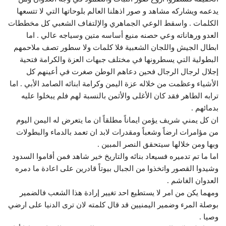
يدعمه ويشاركه مشاهد و صور اذهلنا العالم بلوحاتها التي لا تتسعها
الكلمات . واسقط الوعي الجماهري والإلتفاف الشعبي كل مخططات
العدو ورهاناته وعي حصنه منيع أساسه متين وسياجه عالي . اما
ابطال الجيش واللجان الشعبية فلا كلمات ولا سطور تصف ملاحمهم
البطولية التي يسطرونها في مختلف جبهات العزة والكرامة فتحية
إجلال لرجال الرجال فحين دعاهم الوطن صغرت في أعينهم كل
الأشياء وعظمت من خلاله عزة اليمن وكرامة ابنائه الصامد الأبي . اما
ترابه الطاهر فقد كان الأغلى والأثمن بالنسبة لهم فلم يبخلوا عليه
بدمائهم .
ان كل يمني شريف يؤمن ايماناً مطلقاً ان ما يتعرض له اليمن اليوم
من مؤامرات ارضاً وشعباً ومقدرات لابد ان تعمد بالدماء والبطولات
وبها ومن خلالها سيتحقق النصر المبين .
اما ما تم تدميره فسيعاد بنائه والتاريخ خير شاهد فمن أقاموا السدود
وشيدوا القصور واتخذوا من الجبال بيوتاً قادرين على اعادة ما دمره
العدوان الغاشم .
ومهما يكن من امر لا يستطيع احد تغيير إرادة هذا الشعب فالضمير
بوصلة المرء وضمير اليمنيين قد قال كلمته لان ترى الدنيا على ارضي
وصيا .