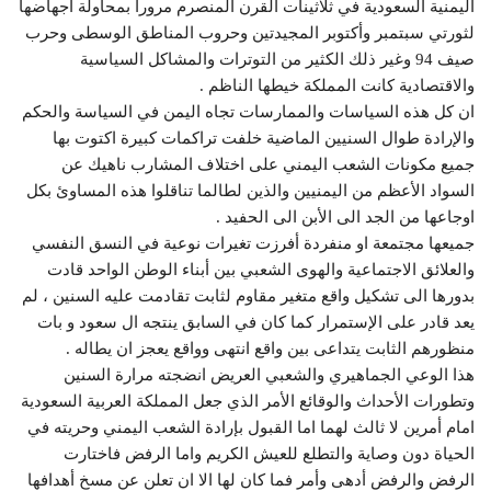
اليمنية السعودية في ثلاثينات القرن المنصرم مروراً بمحاولة اجهاضها
لثورتي سبتمبر وأكتوبر المجيدتين وحروب المناطق الوسطى وحرب
صيف 94 وغير ذلك الكثير من التوترات والمشاكل السياسية
والاقتصادية كانت المملكة خيطها الناظم .
ان كل هذه السياسات والممارسات تجاه اليمن في السياسة والحكم
والإرادة طوال السنيين الماضية خلفت تراكمات كبيرة اكتوت بها
جميع مكونات الشعب اليمني على اختلاف المشارب ناهيك عن
السواد الأعظم من اليمنيين والذين لطالما تناقلوا هذه المساوئ بكل
اوجاعها من الجد الى الأبن الى الحفيد .
جميعها مجتمعة او منفردة أفرزت تغيرات نوعية في النسق النفسي
والعلائق الاجتماعية والهوى الشعبي بين أبناء الوطن الواحد قادت
بدورها الى تشكيل واقع متغير مقاوم لثابت تقادمت عليه السنين ، لم
يعد قادر على الإستمرار كما كان في السابق ينتجه ال سعود و بات
منظورهم الثابت يتداعى بين واقع انتهى وواقع يعجز ان يطاله .
هذا الوعي الجماهيري والشعبي العريض انضجته مرارة السنين
وتطورات الأحداث والوقائع الأمر الذي جعل المملكة العربية السعودية
امام أمرين لا ثالث لهما اما القبول بإرادة الشعب اليمني وحريته في
الحياة دون وصاية والتطلع للعيش الكريم واما الرفض فاختارت
الرفض والرفض أدهى وأمر فما كان لها الا ان تعلن عن مسخ أهدافها