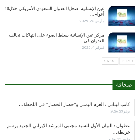
عين الإنسانية: ضحايا العدوان السعودي الأمريكي خلال10
أعوام…
مارس 26, 2025
مركز عين الإنسانية يسلط الضوء على انتهاكات تحالف
العدوان في…
فبراير 4, 2025
NEXT
PREV
صحافة
كاتب لبناني : العزم اليمني و”حصار الحصار” في اللحظة…
يوليو 23, 2026
عطوان : البيان الأول للسيد مجتبى المرشد الإيراني الجديد يرسم
خريطة…
مارس 12, 2026