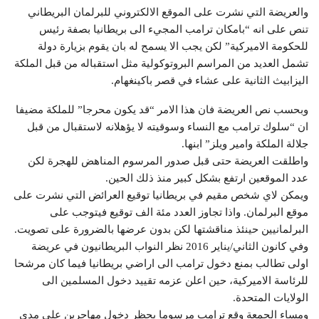
والعريضة التي نشرت على الموقع الالكتروني للبرلمان البريطاني
تنص على انه “بامكان ترامب المجيء الى بريطانيا بصفة رئيس
للحكومة الاميركية” لكن يجب الا يسمح له بان يقوم بزيارة دولة
تشمل العديد من المراسم البروتوكولية مثل استقباله من قبل الملكة
اليزابيث الثانية على عشاء في قصر باكينغهام.
وبحسب نص العريضة فان هذا الامر “قد يكون محرجا” للملكة مضيفا
ان “سلوك ترامب مع النساء وسوقيته لا يؤهلانه لاستقبال من قبل
جلالة الملكة وامير ويلز” ابنها.
واطلقت العريضة حتى قبل صدور المرسوم المناهض للهجرة لكن
عدد الموقعين ارتفع بشكل كبير منذ ذلك الحين.
ويمكن لاي شخص مقيم في بريطانيا توقيع العرائض التي نشرت على
موقع البرلمان. واذا تجاوز العدد مئة الف توقيع فيتوجب على
البرلمانيين حينئذ مناقشتها لكن بدون عرضها بالضرورة على تصويت.
وفي كانون الثاني/يناير 2016 نظر النواب البريطانيون في عريضة
اولى تطالب بمنع دخول ترامب الى اراضي بريطانيا فيما كان مرشحا
للرئاسة الاميركية، حين اعلن عزمه تقييد دخول المسلمين الى
الولايات المتحدة.
ومساء الجمعة وقع ترامب مرسوما يحظر دخول مهاجرين على مدى