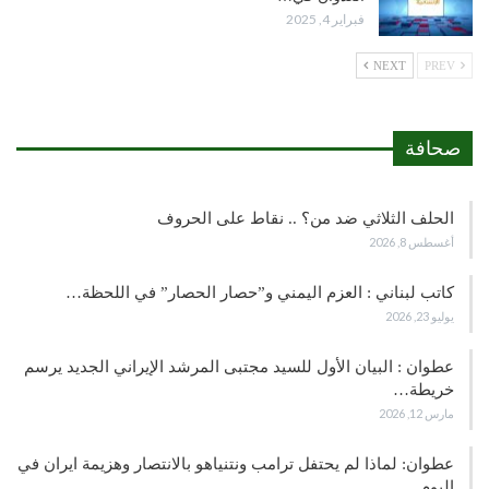
فبراير 4, 2025
NEXT
PREV
صحافة
الحلف الثلاثي ضد من؟ .. نقاط على الحروف
أغسطس 8, 2026
كاتب لبناني : العزم اليمني و”حصار الحصار” في اللحظة…
يوليو 23, 2026
عطوان : البيان الأول للسيد مجتبى المرشد الإيراني الجديد يرسم
خريطة…
مارس 12, 2026
عطوان: لماذا لم يحتفل ترامب ونتنياهو بالانتصار وهزيمة ايران في
اليوم…