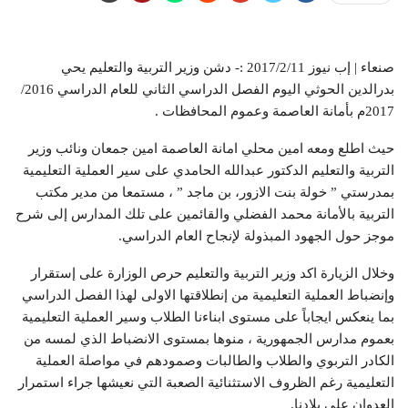
صنعاء | إب نيوز 2017/2/11 :- دشن وزير التربية والتعليم يحي
بدرالدين الحوثي اليوم الفصل الدراسي الثاني للعام الدراسي 2016/
2017م بأمانة العاصمة وعموم المحافظات .
حيث اطلع ومعه امين محلي امانة العاصمة امين جمعان ونائب وزير
التربية والتعليم الدكتور عبدالله الحامدي على سير العملية التعليمية
بمدرستي ” خولة بنت الازور، بن ماجد ” ، مستمعا من مدير مكتب
التربية بالأمانة محمد الفضلي والقائمين على تلك المدارس إلى شرح
موجز حول الجهود المبذولة لإنجاح العام الدراسي.
وخلال الزيارة اكد وزير التربية والتعليم حرص الوزارة على إستقرار
وإنضباط العملية التعليمية من إنطلاقتها الاولى لهذا الفصل الدراسي
بما ينعكس ايجاباً على مستوى ابناءنا الطلاب وسير العملية التعليمية
بعموم مدارس الجمهورية ، منوها بمستوى الانضباط الذي لمسه من
الكادر التربوي والطلاب والطالبات وصمودهم في مواصلة العملية
التعليمية رغم الظروف الاستثنائية الصعبة التي نعيشها جراء استمرار
العدوان على بلادنا.