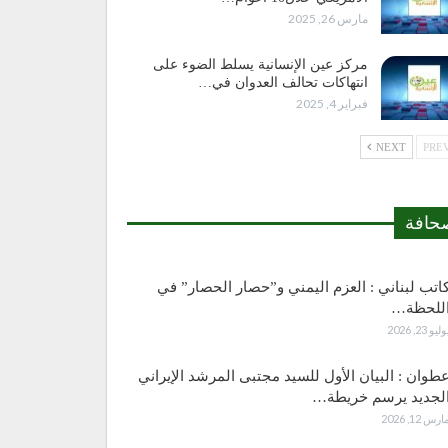
مارس 26, 2025
مركز عين الإنسانية يسلط الضوء على
انتهاكات تحالف العدوان في…
فبراير 4, 2025
NEXT
حافة
اتب لبناني : العزم اليمني و”حصار الحصار” في
للحظة…
وليو 23, 2026
طوان : البيان الأول للسيد مجتبى المرشد الإيراني
لجديد يرسم خريطة…
ارس 12, 2026