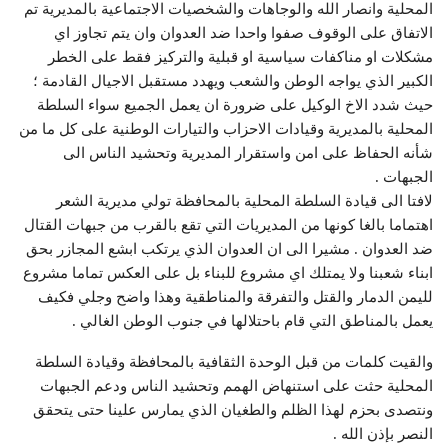
المحلية وانصار الله والوجاهات والشخصيات الاجتماعية بالمديرية تم
الاتفاق على الوقوف صفوا واحدا ضد العدوان وان يتم تجاوز اي
مشكلات او مناكفات سياسية او قبلية والتركيز فقط على الخطر
الكبير الذي يواجه الوطن والشعب ويهدد مستقبل الاجيال القادمة ؛
حيث شدد الاخ الوكيل على ضرورة ان يعمل الجميع سواء السلطة
المحلية بالمديرية وقيادات الاحزاب والتيارات الوطنية على كل ما من
شأنه الحفاظ على امن واستقرار المديرية وتحشيد الناس الى
الجبهات .
لافتا الى قيادة السلطة المحلية بالمحافظة تولي مديرية الشعر
اهتماما بالغا كونها من المديريات التي تقع بالقرب من جبهات القتال
ضد العدوان . مشيرا الى ان العدوان الذي يرتكب ابشع المجازر بحق
ابناء شعبنا ولا يمتلك اي مشروع للبناء بل على العكس تماما مشروع
لليمن الدمار والقتل والتفرقة والمناطقية وهذا واضح وجلي فكيف
يعمل بالمناطق التي قام باحتلالها في جنوب الوطن الغالي .
والقيت كلمات من قبل الوحدة الثقافية بالمحافظة وقيادة السلطة
المحلية حثت على استنهاض الهمم وتحشيد الناس ودعم الجبهات
ونتصدى بحزم لهذا الظلم والطغيان الذي يمارس علينا حتى يتحقق
النصر بإذن الله .