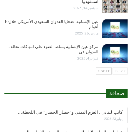
استشهدوا…
سبتمبر 14, 2025
عين الإنسانية: ضحايا العدوان السعودي الأمريكي خلال10
أعوام…
مارس 26, 2025
مركز عين الإنسانية يسلط الضوء على انتهاكات تحالف
العدوان في…
فبراير 4, 2025
NEXT
PREV
صحافة
كاتب لبناني : العزم اليمني و”حصار الحصار” في اللحظة…
يوليو 23, 2026