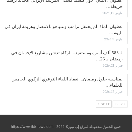
عطوان : البيان الأول للسيد مجتبى المرشد الإيراني الجديد يرسم
خريطة…
مارس 12, 2026
عطوان: لماذا لم يحتفل ترامب ونتنياهو بالانتصار وهزيمة ايران في
اليوم…
مارس 3, 2026
لـ 583 ألف أسرة ومستفيد.. الزكاة تدشن مشاريع الإحسان في
رمضان بـ 26…
فبراير 21, 2026
بمناسبة حلول رمضان.. انعقاد اللقاء التوعوي الزكوي الخامس
للعلماء…
فبراير 17, 2026
NEXT
PREV
جميع الحقوق محفوظة لموقع إب نيوز© https://www.ibb-news.com - 2026