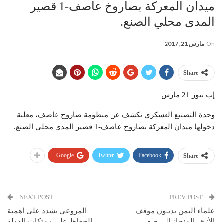
ميدان المعركة بصاروخ عاصف-1 قصير
المدى محلي الصنع.
On
مارس 21, 2017
Share
إب نيوز 21 مارس
وحدة التصنيع العسكري تكشف عن منظومة صاروخ عاصف، معلنة
دخولها ميدان المعركة بصاروخ عاصف-1 قصير المدى محلي الصنع.
Google+
Twitter
Facebook
Share
NEXT POST
PREV POST
علماء اليمن يدينون موقف
المروعي يشدد على اهمية
الأزهر المنحاز إلى صف
الحفاظ على ممتكات الدولة