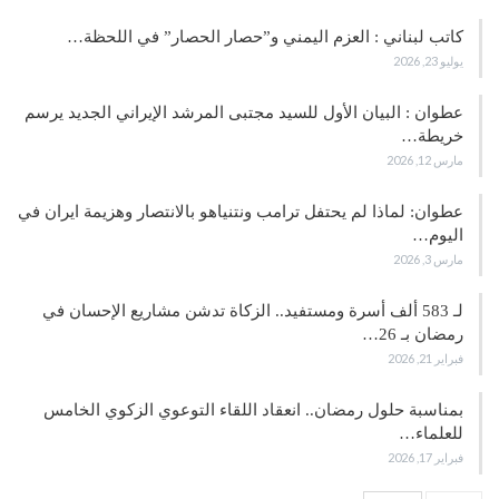
كاتب لبناني : العزم اليمني و”حصار الحصار” في اللحظة…
يوليو 23, 2026
عطوان : البيان الأول للسيد مجتبى المرشد الإيراني الجديد يرسم
خريطة…
مارس 12, 2026
عطوان: لماذا لم يحتفل ترامب ونتنياهو بالانتصار وهزيمة ايران في
اليوم…
مارس 3, 2026
لـ 583 ألف أسرة ومستفيد.. الزكاة تدشن مشاريع الإحسان في
رمضان بـ 26…
فبراير 21, 2026
بمناسبة حلول رمضان.. انعقاد اللقاء التوعوي الزكوي الخامس
للعلماء…
فبراير 17, 2026