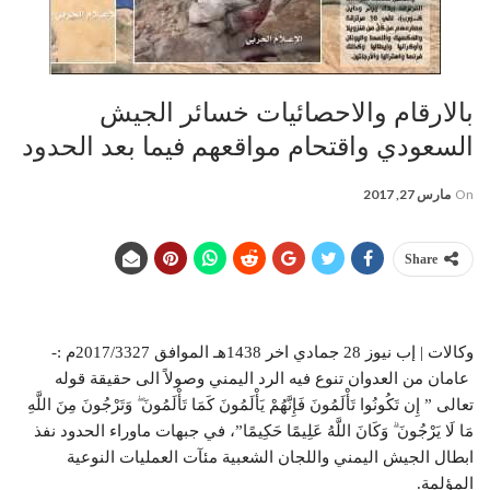
بالارقام والاحصائيات خسائر الجيش
السعودي واقتحام مواقعهم فيما بعد الحدود
On
مارس 27, 2017
Share
وكالات | إب نيوز 28 جمادي اخر 1438هـ الموافق 2017/3327م :-
عامان من العدوان تنوع فيه الرد اليمني وصولاً الى حقيقة قوله
تعالى ” إِن تَكُونُوا تَأْلَمُونَ فَإِنَّهُمْ يَأْلَمُونَ كَمَا تَأْلَمُونَ ۖ وَتَرْجُونَ مِنَ اللَّهِ
مَا لَا يَرْجُونَ ۗ وَكَانَ اللَّهُ عَلِيمًا حَكِيمًا”، في جبهات ماوراء الحدود نفذ
ابطال الجيش اليمني واللجان الشعبية مئآت العمليات النوعية
المؤلمة.