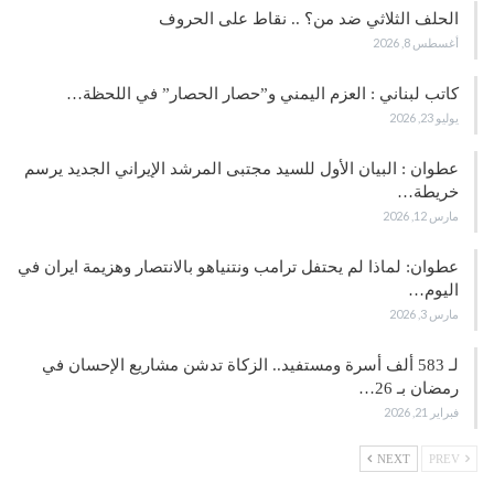
الحلف الثلاثي ضد من؟ .. نقاط على الحروف
أغسطس 8, 2026
كاتب لبناني : العزم اليمني و”حصار الحصار” في اللحظة…
يوليو 23, 2026
عطوان : البيان الأول للسيد مجتبى المرشد الإيراني الجديد يرسم
خريطة…
مارس 12, 2026
عطوان: لماذا لم يحتفل ترامب ونتنياهو بالانتصار وهزيمة ايران في
اليوم…
مارس 3, 2026
لـ 583 ألف أسرة ومستفيد.. الزكاة تدشن مشاريع الإحسان في
رمضان بـ 26…
فبراير 21, 2026
NEXT
PREV