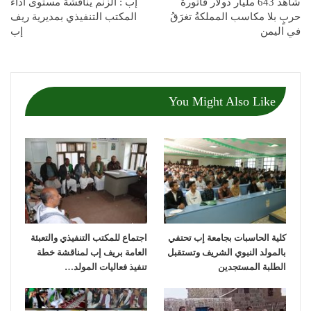
شاهد 643 مليار دولار فاتورةُ
إب : الزنم يناقشة مستوى أداء
حربٍ بلا مكاسب المملكةُ تغرَقُ
المكتب التنفيذي بمديرية ريف
في اليمن
إب
You Might Also Like
كلية الحاسبات بجامعة إب تحتفي
اجتماع للمكتب التنفيذي والتعبئة
بالمولد النبوي الشريف وتستقبل
العامة بريف إب لمناقشة خطة
الطلبة المستجدين
تنفيذ فعاليات المولد…