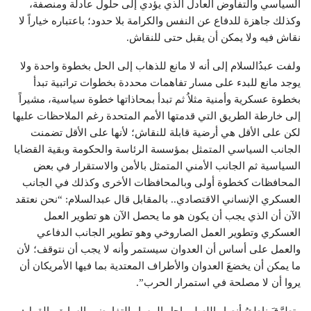
السياسي والتفاوض العادل الذي يؤدي إلى حلول عادلة ومنصفة،
وكذلك جاهزة للدفاع عن النفس والكرامة بلا حدود؛ باعتباره خياراً لا
نقاش فيه ولا يمكن أن يقبل حتى للنقاش.
ولفت عبدُالسلام إلى أنه لا مانع للذهاب إلى الحل بخطوة واحدة ولا
يوجد مانع للبدء على مسار تفاهمات محددة بخطوات تراتبية تبدأ
بخطوة عسكرية وأمنية مثلاُ ثم تبدأ بمحاذاتها خطوة سياسية، مشيراً
إلى خارطة الطريق التي قدمتها الأمم المتحدة رغم الملاحظات عليها
لكن على الأقل هي أرضية قابلة للنقاش؛ لأنها على الأقل تضمنت
الجانب السياسي المتمثل بمؤسسة الرئاسة والحكومة وبقية القضايا
السياسية ثم الجانب الأمني المتمثل بالأمن والاستقرار في بعض
المحافظات كخطوة أولى وبالمحافظات الأخرى وكذلك في الجانب
العسكري الإنساني الاقتصادي.. بالمقابل قال عبدالسلام: “نحن نعتقد
الآن أن الذي يجب أن يكون هو ما يحصل الآن هو تطوير العمل
العسكري وتطوير العمل الصاروخي وهو تطوير الجانب الدفاعي
والعمل على أساس أن العدوان سيستمر وأنه لا يجب أن نتوقف؛ لأن
ما يمكن أن يخضعَ العدوان والأطراف المعتدية بما فيها الأمريكان أن
يروا أن لا مصلحة في استمرار الحرب”.