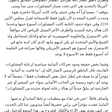
وتطرَّقَ ناطقُ أنصار الله لمراحل المسار التفاوضي السابق بالقول:
“أمريكا بالتحديد هي التي تحدد مسار المشاورات متى تبدأ ومتى
يتوقف”، مستذكراً أنه وفي جنيف واحد كانت أمريكا حاضرة بقوة
وحددت الفترة المحددة لأن تكونَ فقط للاستجابة لقرار مجلس الأمن
2216 وفي جولة جنيف الثانية كانت المشاورات أسبوع حينها وعندما
كان هناك رغبة للتمديد والطرف الآخر الممثل للرياض كان موافقاً
على الاستمرار والحكومة السويسرية لم تمانع وكذلك إسماعيل ولد
الشيخ والأمم المتحدة لم يكن لديهم مانع، الذي كان لديه مانع في
الاستمرار بعد أسبوع هو السفير الأمريكي وقالها صراحة في الجلسة
أنه أسبوع فقط بعد الأسبوع لا يوجد.
وفيما يخص حقيقة وجود تحركات ألمانية سياسية لرعاية المشاورات
القادمة، قال الناطق الرسمي لأنصار الله إن “ما قامت به ألمانيا
مؤخراً أو ما تعمله في إطار عمل بعض المنظمات فقط”، مضيفاً أنه لا
يوجد أي دعوة رسمية من الجانب الألماني سواء عبر السفير أو عبر
الخارجية لم نتلقَّ حديثاً أن هناك رعاية لجولة جديدة من المشاورات”.
وأضاف قائلاً: “نحن في لقاء مع منظمات ترعاها ألمانيا أو تدعمها
ألمانيا عقدت مؤخراً في برلين حضرها أيضاً مندوبون عنا كان الحديث
عن كيف تقدم بعض الآراء والأفكار للخروج من هذا الوضع للدخول في