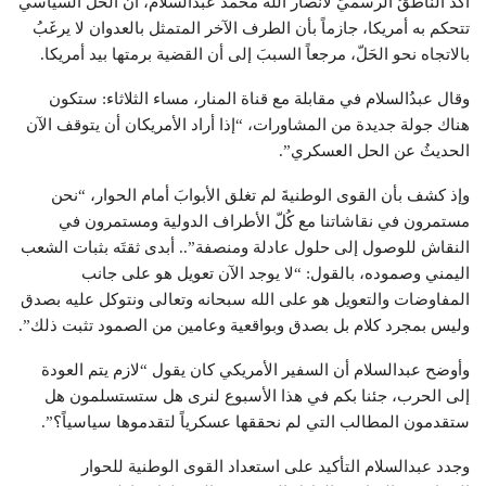
أكَّدَ الناطقُ الرسميُّ لأنصار الله محمد عبدالسلام، أن الحل السياسي
تتحكم به أمريكا، جازماً بأن الطرف الآخر المتمثل بالعدوان لا يرغَبُ
بالاتجاه نحو الحَلّ، مرجعاً السببَ إلى أن القضية برمتها بيد أمريكا.
وقال عبدُالسلام في مقابلة مع قناة المنار، مساء الثلاثاء: ستكون
هناك جولة جديدة من المشاورات، “إذا أراد الأمريكان أن يتوقف الآن
الحديثُ عن الحل العسكري”.
وإذ كشف بأن القوى الوطنيةَ لم تغلق الأبوابَ أمام الحوار، “نحن
مستمرون في نقاشاتنا مع كُلّ الأطراف الدولية ومستمرون في
النقاش للوصول إلى حلول عادلة ومنصفة”.. أبدى ثقتَه بثبات الشعب
اليمني وصموده، بالقول: “لا يوجد الآن تعويل هو على جانب
المفاوضات والتعويل هو على الله سبحانه وتعالى ونتوكل عليه بصدق
وليس بمجرد كلام بل بصدق وبواقعية وعامين من الصمود تثبت ذلك”.
وأوضح عبدالسلام أن السفير الأمريكي كان يقول “لازم يتم العودة
إلى الحرب، جئنا بكم في هذا الأسبوع لنرى هل ستستسلمون هل
ستقدمون المطالب التي لم نحققها عسكرياً لتقدموها سياسياً؟”.
وجدد عبدالسلام التأكيد على استعداد القوى الوطنية للحوار