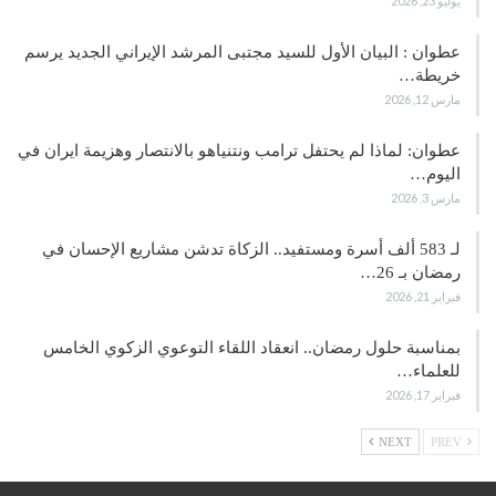
يوليو 23, 2026
عطوان : البيان الأول للسيد مجتبى المرشد الإيراني الجديد يرسم
خريطة…
مارس 12, 2026
عطوان: لماذا لم يحتفل ترامب ونتنياهو بالانتصار وهزيمة ايران في
اليوم…
مارس 3, 2026
لـ 583 ألف أسرة ومستفيد.. الزكاة تدشن مشاريع الإحسان في
رمضان بـ 26…
فبراير 21, 2026
بمناسبة حلول رمضان.. انعقاد اللقاء التوعوي الزكوي الخامس
للعلماء…
فبراير 17, 2026
NEXT
PREV