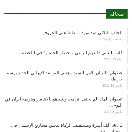
صحافة
الحلف الثلاثي ضد من؟ .. نقاط على الحروف
أغسطس 8, 2026
كاتب لبناني : العزم اليمني و”حصار الحصار” في اللحظة…
يوليو 23, 2026
عطوان : البيان الأول للسيد مجتبى المرشد الإيراني الجديد يرسم
خريطة…
مارس 12, 2026
عطوان: لماذا لم يحتفل ترامب ونتنياهو بالانتصار وهزيمة ايران في
اليوم…
مارس 3, 2026
لـ 583 ألف أسرة ومستفيد.. الزكاة تدشن مشاريع الإحسان في
رمضان بـ 26…