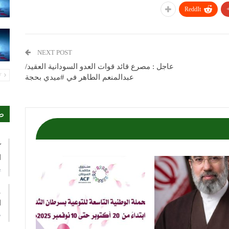
ReddIt
NEXT POST
عاجل : مصرع قائد قوات العدو السودانية العقيد/
PREV
عبدالمنعم الطاهر في #ميدي بحجة
ص
ك
ا
ي
ع
ا
م