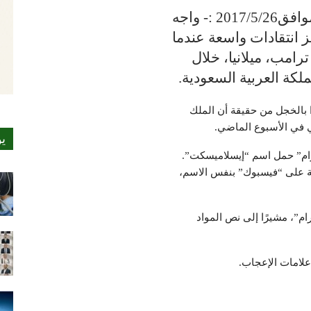
وكالات | إب نيوز30شعبان1438هـ الموافق2017/5/26 :- واجه
 انتقادات واسعة عندما
رامب، ميلانيا، خلال
ملكة العربية السعودية.
 بالخجل من حقيقة أن الملك
ي في الأسبوع الماضي.
ي
رام” حمل اسم “إيسلاميسكت”.
حة على “فيسبوك” بنفس الاسم،
”، مشيرًا إلى نص المواد
علامات الإعجاب.