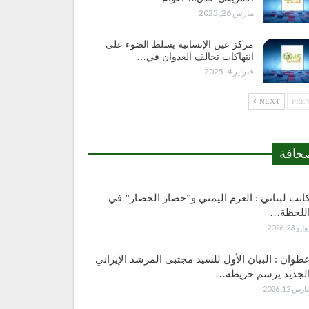
مارس 26, 2025
مركز عين الإنسانية يسلط الضوء على
انتهاكات تحالف العدوان في…
فبراير 4, 2025
NEXT
حافة
اتب لبناني : العزم اليمني و”حصار الحصار” في
للحظة…
وليو 23, 2026
طوان : البيان الأول للسيد مجتبى المرشد الإيراني
لجديد يرسم خريطة…
ارس 12, 2026