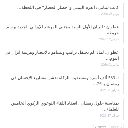
كاتب لبناني : العزم اليمني و”حصار الحصار” في اللحظة…
يوليو 23, 2026
عطوان : البيان الأول للسيد مجتبى المرشد الإيراني الجديد يرسم
خريطة…
مارس 12, 2026
عطوان: لماذا لم يحتفل ترامب ونتنياهو بالانتصار وهزيمة ايران في
اليوم…
مارس 3, 2026
لـ 583 ألف أسرة ومستفيد.. الزكاة تدشن مشاريع الإحسان في
رمضان بـ 26…
فبراير 21, 2026
بمناسبة حلول رمضان.. انعقاد اللقاء التوعوي الزكوي الخامس
للعلماء…
فبراير 17, 2026
NEXT
PREV