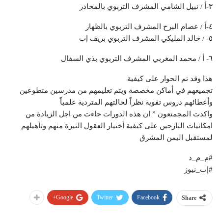
٣-أ / نبيل الشامي المشرف التربوي بالمخادر
٤-أ / عصام البرح المشرف التربوي بالظهار
٥- / خالد المليكي المشرف التربوي بريف إب
٦- أ / محمد المغربي المشرف التربوي بذي السفال
هذا وقد تم الحوار على كيفية
تجميعهم في أماكن مخصصة ويتم تعليمهم من مدرسين متطوعين
وأعطائهم دروس تقوية نظراً لحالتهم المتردية علمياً
واكدت المجمتعون ” ان هذه الدورات جاءت من اجل الزيادة من
امكانيات النازحين على كيفية أختيار العقول النيرة منهم وتأهيلهم
لمستقبل اليمن المشرق
#م_م_د
#إب_نيوز
Google+
Twitter
Facebook
Share