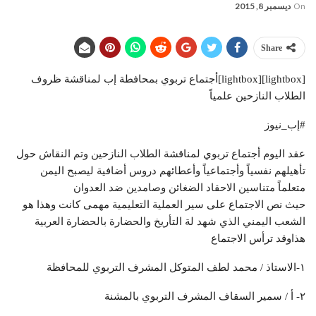
On
ديسمبر 8, 2015
Share
[lightbox][lightbox]أجتماع تربوي بمحافطة إب لمناقشة ظروف
الطلاب النازحين علمياً
#إب_نيوز
عقد اليوم أجتماع تربوي لمناقشة الطلاب النازحين وتم النقاش حول
تأهيلهم نفسياً وأجتماعياً وأعطائهم دروس أضافية ليصبح اليمن
متعلماً متناسين الاحقاد الضغائن وصامدين ضد العدوان
حيث نص الاجتماع على سير العملية التعليمية مهمى كانت وهذا هو
الشعب اليمني الذي شهد لة التأريخ والحضارة بالحضارة العربية
هذاوقد ترأس الاجتماع
١-الاستاذ / محمد لطف المتوكل المشرف التربوي للمحافظة
٢- أ / سمير السقاف المشرف التربوي بالمشنة