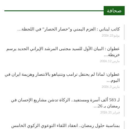
صحافة
كاتب لبناني : العزم اليمني و”حصار الحصار” في اللحظة…
يوليو 23, 2026
عطوان : البيان الأول للسيد مجتبى المرشد الإيراني الجديد يرسم
خريطة…
مارس 12, 2026
عطوان: لماذا لم يحتفل ترامب ونتنياهو بالانتصار وهزيمة ايران في
اليوم…
مارس 3, 2026
لـ 583 ألف أسرة ومستفيد.. الزكاة تدشن مشاريع الإحسان في
رمضان بـ 26…
فبراير 21, 2026
بمناسبة حلول رمضان.. انعقاد اللقاء التوعوي الزكوي الخامس