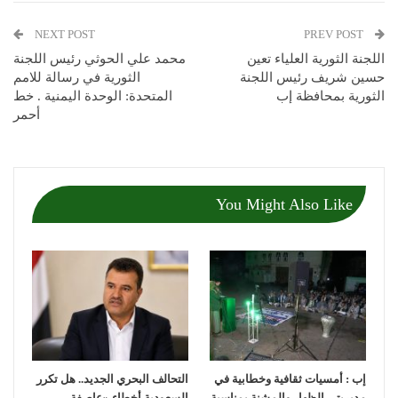
NEXT POST
PREV POST
اللجنة الثورية العلياء تعين
محمد علي الحوثي رئيس اللجنة
حسين شريف رئيس اللجنة
الثورية في رسالة للامم
الثورية بمحافظة إب
المتحدة: الوحدة اليمنية . خط
أحمر
You Might Also Like
إب : أمسيات ثقافية وخطابية في
التحالف البحري الجديد.. هل تكرر
مديريتي الظهار والمشنة بمناسبة
السعودية أخطاء «عاصفة