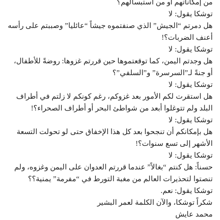
من إمكاناتهم أو من استبسالهم؟
توشكا يقول: لا
هل دمرتم “الجيش” الذي صنفتموه جيشاً “عائليا” وصببتم على رأسه
أعنف الضربات؟!
توشكا يقول: لا
هل وجدتم اليمن، كما توقعتموها حين قررتم غزوها: روضةً للأطفال،
أو جنةً لـ”السرسرة” و”السلفي”؟
توشكا يقول: لا
هل استقرت لكم الأمور بعد غزوكم، رغم كونكم لا زلتم في أطراف
البلد ولم تتوغلوا أبعد من شواطئ البحر أو أطراف الصحراء؟!
توشكا يقول: لا
هل بإمكانكم أن تنجحوا بعد كل هذا الإخفاق حتى لو تحولت التسعة
الأشهر إلى تسع سنوات؟!
توشكا يقول: لا
حسناً: هل كنتم “بغالاً” عندما قررتم العدوان على اليمن وغزوه، ولم
تنصتوا لتحذيرات العالم من مغبة التورط في “مفرمة” يمنية؟؟
توشكا يقول: نعم.
شكراً توشكا، والآن الكلمة لعمر البشير
محمد عايش