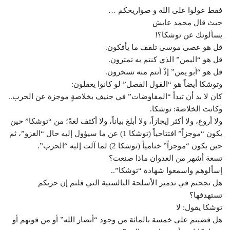
فقط عولوا على الله و صواريخكم …
حيث قال محمد عايش
يسألونك عن توشكا؟!
قل هو عصى موسى تلقف ما يأفكون.
قل هو “اليمن” الذي كنتم به تمترون.
قل هو “أبو يمن” إذْ أنتم منه تسخرون.
وتوشكا أيضاً هو “القول الفصل” لو كانوا يعقلون:
كان لا بد أن تبدأ “المفاوضات” في جنيف بخلاصةٍ موجزة عن الحرب..
وكانت الخلاصة: توشكا.
ولا أروع، ولا أكثر إيجازاً، ولا أبلغ بياناً، ولا أكثف لغةً؛ من “توشكا” حين
يكون “موجزاً” افتتاحياً (توشكا 1) عن ما سيؤول إليه حال “الغزو”، ثم
حين يكون “موجزاً” ختامياً (توشكا 2) لما آلت إليه “الحرب”.
تسعة أشهر من العدوان ماذا صنعت؟
إسألوهم واسمعوا شهادة “توشكا”..
هل نجحتم في تدمير الأسلحة البالستية التي قلتم إن حربكم
تستهدفها؟
توشكا يقول: لا
هل قضيتم على خمسة بالمائة من وجود “أنصار الله” أو من قوتهم أو