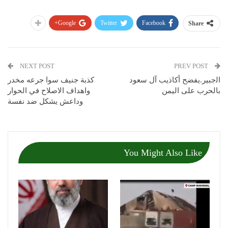
Google+
Twitter
Facebook
Share
NEXT POST
PREV POST
اﻟجبير.ﻳﻔﻀﺢ أﻛﺎذﻳﺐ آل ﺳﻌﻮد
كذبة جنيف سوا جرعه مخدر
بالحرب على اليمن
واهداف الاصلاح في الحوار
وداعش يشكل ضد نفسة
You Might Also Like