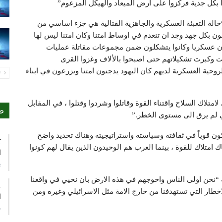
ا بكل جدية فركزوا على ارض الميعاد والهيكل المزعوم”
الة التعبئة العسكرية والجاهزية القتالية هي جزء اساسي من
 بكل جهد وجد ان تنعدم في اوساط امتنا وكان امتنا ليس لها
طون عسكريا وكانوا يتشكلون ضمن مجموعات مقاتلة عمليات
 وكبرت تشكيلاتهم حتى اصبحوا بالألاف وغزوا القرى
لروحية العسكرية لديهم كان اليهود يدجنون امتنا ويزرعون في ابناء
PREV
لاك السلاح واقتناء القوة وقاتلوا وشردوا وقتلوا ، في المقابل
ص
ي لم يرق الى مستوى الخطر.”
قوياً في ثقافته وسياسته واستراتيجيته وهناك تحديد واضح
ك
امتلاك للقوة ، بينما العرب هم الوحيدون الذين يقال لهم كونوا
ا
ي
نه “نحن اولى الناس واحوجهم في هذه الارض بان نحيي في واقعنا
ع
لاخطار التي تستهدفنا من خارج الامة مثل الاسرائيلي وغيره ومن
ا
م