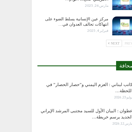
مارس 26, 2025
مركز عين الإنسانية يسلط الضوء على
انتهاكات تحالف العدوان في…
فبراير 4, 2025
NEXT
حافة
اتب لبناني : العزم اليمني و”حصار الحصار” في
للحظة…
وليو 23, 2026
طوان : البيان الأول للسيد مجتبى المرشد الإيراني
لجديد يرسم خريطة…
ارس 12, 2026