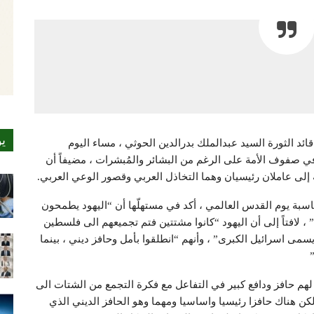
ي
ان1438هـ الموافق2017/6/22 :- أشار قائد الثورة السيد عبدالملك بدرالدين الحوثي ، مساء اليوم
 صفوف الأمة على الرغم من البشائر والمُبشرات ، مضيفاً أن
 إلى عاملان رئيسيان وهما التخاذل العربي وقصور الوعي العربي.
مناسبة يوم القدس العالمي ، أكد في مستهلّها أن “اليهود يطمحون
 لافتاً إلى أن اليهود “كانوا مشتتين فتم تجميعهم الى فلسطين
ى اسرائيل الكبرى” ، وأنهم “انطلقوا بأمل وحافز ديني ، بينما
لهم حافز ودافع كبير في التفاعل مع فكرة التجمع من الشتات الى
 هناك حافزا رئيسيا واساسيا ومهما وهو الحافز الديني الذي