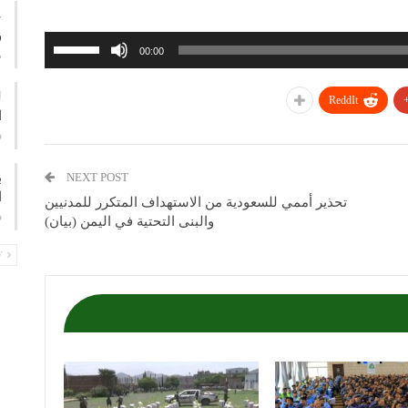
ع
و
استخدم
00:00
م
مفاتيح
الأسهم
ReddIt
أعلى/
ا
أسفل
ف
لزيادة
أو
ب
NEXT POST
خفض
ا
تحذير أممي للسعودية من الاستهداف المتكرر للمدنيين
مستوى
ف
والبنى التحتية في اليمن (بيان)
الصوت.
PREV