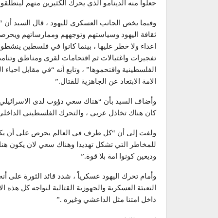
جعلوا منه الدينامو الذي يحرك الكثيرين منهم لينطلقو
وفيما يخص الجانب العسكري لليهود ، قال السيد أن “ح
ثقافة اليهود وسياستهم وتوجههم وممارساتهم ويحرصون
اعداء ولا خطر عليها ، بينما كانوا في فلسطين ينش
تفجيرات واغتيالات ثم اقتحامات لقرى ومناطق وتنامت
الفلسطينية واقتحموها” ، وتابع أنه “في مقابل احياء ا
الامة الابتعاد عن الجاهزية للقتال.”
وأضاف السيد بأن “هناك سعي دؤوب لدى الاسرائيلي لامت
كان هناك تخاذل عربي ، والتحرك الفلسطيني الداخل
ولفت إلى أن “كل طرف في العالم يحرص على أن يكون 
للمخاطر التي تشكل تهديدا وهناك سعي لان يكون هناك 
وديعين كونوا امة بلا قوة.”
وأمام تحرك اليهود عسكرياً ، شدد قائد الثورة على أ
التعبئة العسكرية والجهوزية القتالية لنواجه كل هذه ا
داخل امتنا مثل الداعشي وغيره .”