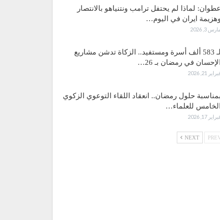
طوان: لماذا لم يحتفل ترامب ونتنياهو بالانتصار
هزيمة ايران في اليوم…
ارس 3, 2026
لـ 583 ألف أسرة ومستفيد.. الزكاة تدشن مشاريع
لإحسان في رمضان بـ 26…
براير 21, 2026
مناسبة حلول رمضان.. انعقاد اللقاء التوعوي الزكوي
لخامس للعلماء…
براير 17, 2026
NEXT