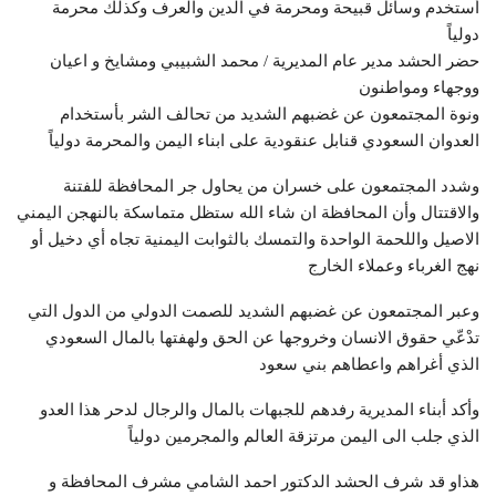
أستخدم وسائل قبيحة ومحرمة في الدين والعرف وكذلك محرمة
دولياً
حضر الحشد مدير عام المديرية / محمد الشبيبي ومشايخ و اعيان
ووجهاء ومواطنون
ونوة المجتمعون عن غضبهم الشديد من تحالف الشر بأستخدام
العدوان السعودي قنابل عنقودية على ابناء اليمن والمحرمة دولياً
وشدد المجتمعون على خسران من يحاول جر المحافظة للفتنة
والاقتتال وأن المحافظة ان شاء الله ستظل متماسكة بالنهجن اليمني
الاصيل واللحمة الواحدة والتمسك بالثوابت اليمنية تجاه أي دخيل أو
نهج الغرباء وعملاء الخارج
وعبر المجتمعون عن غضبهم الشديد للصمت الدولي من الدول التي
تدْعّي حقوق الانسان وخروجها عن الحق ولهفتها بالمال السعودي
الذي أغراهم واعطاهم بني سعود
وأكد أبناء المديرية رفدهم للجبهات بالمال والرجال لدحر هذا العدو
الذي جلب الى اليمن مرتزقة العالم والمجرمين دولياً
هذاو قد شرف الحشد الدكتور احمد الشامي مشرف المحافظة و