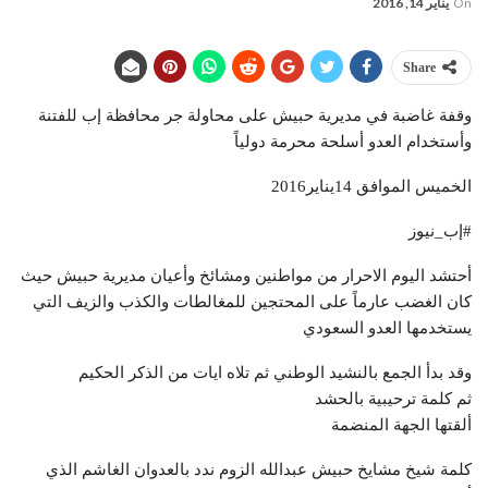
On
يناير 14, 2016
Share
وقفة غاضبة في مديرية حبيش على محاولة جر محافظة إب للفتنة
وأستخدام العدو أسلحة محرمة دولياً
الخميس الموافق 14يناير2016
#إب_نيوز
أحتشد اليوم الاحرار من مواطنين ومشائخ وأعيان مديرية حبيش حيث
كان الغضب عارماً على المحتجين للمغالطات والكذب والزيف التي
يستخدمها العدو السعودي
وقد بدأ الجمع بالنشيد الوطني ثم تلاه ايات من الذكر الحكيم
ثم كلمة ترحيبية بالحشد
ألقتها الجهة المنضمة
كلمة شيخ مشايخ حبيش عبدالله الزوم ندد بالعدوان الغاشم الذي