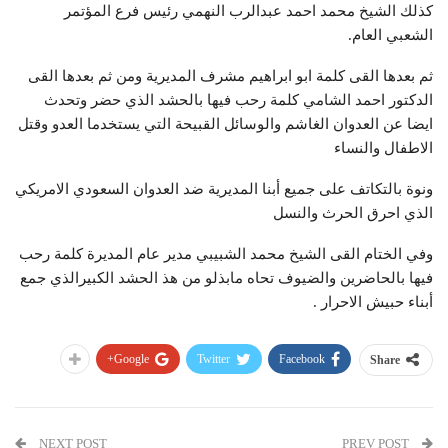
كذلك الشيخ محمد احمد عبدالرب النهمي رئيس فرع المؤتمر
الشعبي العام.
ثم بعدها القى كلمة ابو ابراهيم مشرف المديرية ومن ثم بعدها القى
الدكتور احمد الشامي كلمة رحب فيها بالحشد الذي حضر وتحدث
ايضا عن العدوان الغاشم والوسائل القبيحة التي يستخدما العدو وقتل
الاطفال والنساء
ونوة بالتكاتف على جميع أبنا المديرية ضد العدوان السعودي الامريكي
الذي احرق الحرث والنسل
وفي الختام القى الشيخ محمد الشبيبي مدير عام المديرة كلمة رحب
فيها بالحاضرين والضيوف تحاه مابذلو من هذ الحشد الكبيرالذي جمع
أبناء حبيش الاحرار .
Google+
Twitter
Facebook
Share
NEXT POST
PREV POST