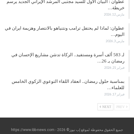
عطوان : البيان الأول للسيد مجتبى المرشد الإيراني الجديد يرسم
خريطة…
مارس 12, 2026
عطوان: لماذا لم يحتفل ترامب ونتنياهو بالانتصار وهزيمة ايران في
اليوم…
مارس 3, 2026
لـ 583 ألف أسرة ومستفيد.. الزكاة تدشن مشاريع الإحسان في
رمضان بـ 26…
فبراير 21, 2026
بمناسبة حلول رمضان.. انعقاد اللقاء التوعوي الزكوي الخامس
للعلماء…
فبراير 17, 2026
NEXT
PREV
جميع الحقوق محفوظة لموقع إب نيوز© https://www.ibb-news.com - 2026