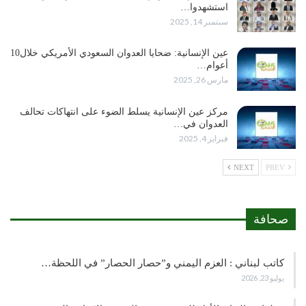
استشهدوا…
سبتمبر 14, 2025
عين الإنسانية: ضحايا العدوان السعودي الأمريكي خلال10
أعوام…
مارس 26, 2025
مركز عين الإنسانية يسلط الضوء على انتهاكات تحالف
العدوان في…
فبراير 4, 2025
NEXT
PREV
صحافة
كاتب لبناني : العزم اليمني و”حصار الحصار” في اللحظة…
يوليو 23, 2026