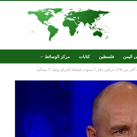
ى اليمن
فلسطين
كتابات
مركز الوسائط
بالعراق ونيلة 37 ميدالية