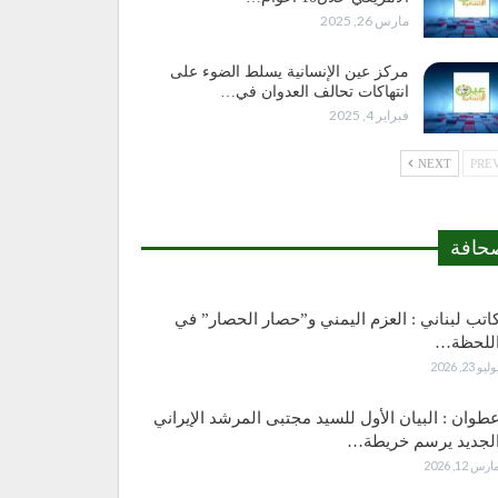
مارس 26, 2025
مركز عين الإنسانية يسلط الضوء على
انتهاكات تحالف العدوان في…
فبراير 4, 2025
NEXT
حافة
اتب لبناني : العزم اليمني و”حصار الحصار” في
للحظة…
وليو 23, 2026
طوان : البيان الأول للسيد مجتبى المرشد الإيراني
لجديد يرسم خريطة…
ارس 12, 2026