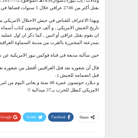
وكا
بقتل أكثر من 2746 عراقي خلال 5 سنوات قضاها في الجيش الاحتلال الامريكي في العراق ( بين عامي 2005 و 2010 ) .
وبهذا الاعتراف للقناص في جيش الاحتلال الامريكي يص
تاريخ الجيش الامريكي , و ألف جونسون كتاب أسماه ( ك
بمدرعته المجنزرة بالقرب من مدينة السماوة العراقية 
حين سألته مذيعة في قناة فوكس نيوز الامريكية عن شعو
قبل انضمامه للجيش ) .
و ديلارد جونسون عمره 48 سنة و ي
الامريكي كبطل للحرب بــ37 ميدالية !!
Google+
Twitter
Facebook
Share