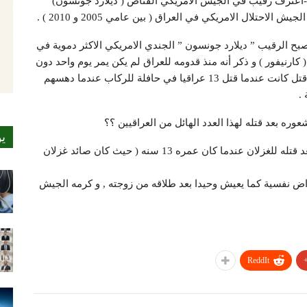
لات | إب نيوز29شوال1438هـ الموافق2017/7/23 :-اعترف رقيب في الجيش الامريكي القناص ( ديلارد جونسون)
بح الرقيب ” ديلارد جونسون ” الجندي الامريكي الاكثر دموية في
ارنيفور ) و ذكر أنه منذ قدومه للعراق لم يكن يمر يوم واحد دون
ان يقوم بقتل عراقي أو اثنين , كما ذكر ان اول عمليه قتل كانت عندما قتل 13 عراقيا في حافلة للركاب عندما دهسهم
.
ره بعد قتله لهذا العدد الهائل من العراقيين ؟؟
ي
قال أن شعوره بعد قتل العراقيين أفضل من شعوره بعد قتله للغزلان عندما كان عمره 13 سنه ( حيث كان صائد غزلان
عاني اليوم من امراض نفسية كما يعيش وحيدا بعد طلاقه من زوجته , و كرمه الجيش
ReddIt