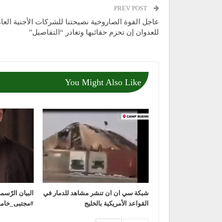
PREV POST
عاجل القوة الصاروخية نصيحتنا للشركات الأجنية العام
للعدوان إن تحزم حقائبها وتغادر “التفاصيل”
You Might Also Like
شبكة سي ان ان تنشر مشاهد للدمار في
‏البيان الرّس
القواعد الأمريكية بالخليج