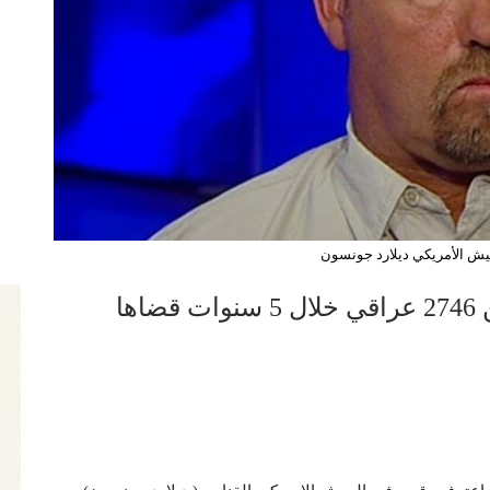
يش الأمريكي ديلارد جونسون
جندي امريكي يفتخر بقتله أكثر من 2746 عراقي خلال 5 سنوات قضاها