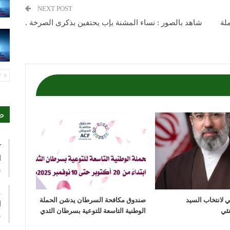
NEXT POST
لة
شاهد بالصور : نساء المشنة بإب يحتفين بذكرى الصرخة .
PREV
ص
ك
ا
ي
ع
مي لانتخاب السيد
صندوق مكافحة السرطان يدشن الحملة
ا
الوطنية التاسعة للتوعية بسرطان الثدي
م