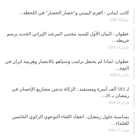
كاتب لبناني : العزم اليمني و”حصار الحصار” في اللحظة…
يوليو 23, 2026
عطوان : البيان الأول للسيد مجتبى المرشد الإيراني الجديد يرسم
خريطة…
مارس 12, 2026
عطوان: لماذا لم يحتفل ترامب ونتنياهو بالانتصار وهزيمة ايران في
اليوم…
مارس 3, 2026
لـ 583 ألف أسرة ومستفيد.. الزكاة تدشن مشاريع الإحسان في
رمضان بـ 26…
فبراير 21, 2026
بمناسبة حلول رمضان.. انعقاد اللقاء التوعوي الزكوي الخامس
للعلماء…
فبراير 17, 2026