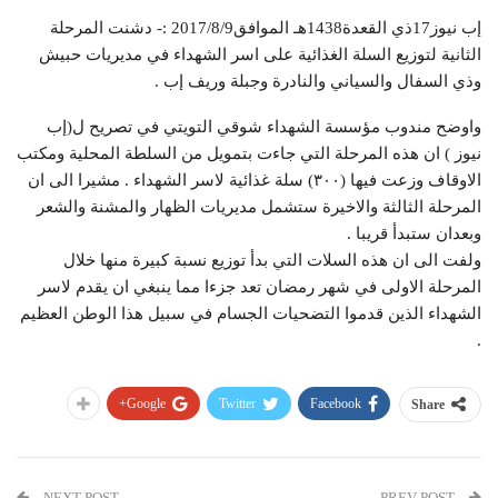
إب نيوز17ذي القعدة1438هـ الموافق2017/8/9 :- دشنت المرحلة
الثانية لتوزيع السلة الغذائية على اسر الشهداء في مديريات حبيش
وذي السفال والسياني والنادرة وجبلة وريف إب .
واوضح مندوب مؤسسة الشهداء شوقي التويتي في تصريح ل(إب
نيوز ) ان هذه المرحلة التي جاءت بتمويل من السلطة المحلية ومكتب
الاوقاف وزعت فيها (٣٠٠) سلة غذائية لاسر الشهداء . مشيرا الى ان
المرحلة الثالثة والاخيرة ستشمل مديريات الظهار والمشنة والشعر
وبعدان ستبدأ قريبا .
ولفت الى ان هذه السلات التي بدأ توزيع نسبة كبيرة منها خلال
المرحلة الاولى في شهر رمضان تعد جزءا مما ينبغي ان يقدم لاسر
الشهداء الذين قدموا التضحيات الجسام في سبيل هذا الوطن العظيم
.
Google+
Twitter
Facebook
Share
NEXT POST
PREV POST