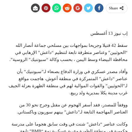
Share
إب نيوز 13 أغسطس
سقط 42 قتيلا وجريحا بمواجهات بين مسلحي جماعة أنصار الله
“الحوثيين” وعناصر متطرفة تابعة لتنظيم “داعش” الإرهابي في
محافظة البيضاء وسط اليمن ، بحسب وكالة “سبوتنيك” الروسية”.
وأفاد مصدر عسكري في وزارة الدفاع بصنعاء لـ”سبوتنيك” بأن
عناصر “داعش” المتمركزة في منطقة أعوش، هاجمت مواقع
لـ”الحوثيين” والقوات الموالية لهم في منطقة الظهرة بعزلة الجيف
غرب مدينة يكلا بمديرية ولد ربيع.
ووفقاً للمصدر، فقد أسفر الهجوم عن مقتل وجرح نحو 30 من
العناصر المهاجمة التابعة لـ”داعش” بينهم سوريون وباكستاني.
وكانت عناصر “داعش” شنت في وقت سابق هجوما على مدرسة
حكومية في منطقة الظهرة وعربة عسكرية نوع “BMB” تابعة