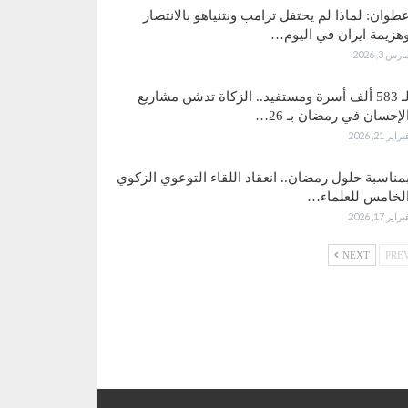
طوان: لماذا لم يحتفل ترامب ونتنياهو بالانتصار
هزيمة ايران في اليوم…
ارس 3, 2026
لـ 583 ألف أسرة ومستفيد.. الزكاة تدشن مشاريع
لإحسان في رمضان بـ 26…
براير 21, 2026
مناسبة حلول رمضان.. انعقاد اللقاء التوعوي الزكوي
لخامس للعلماء…
براير 17, 2026
NEXT