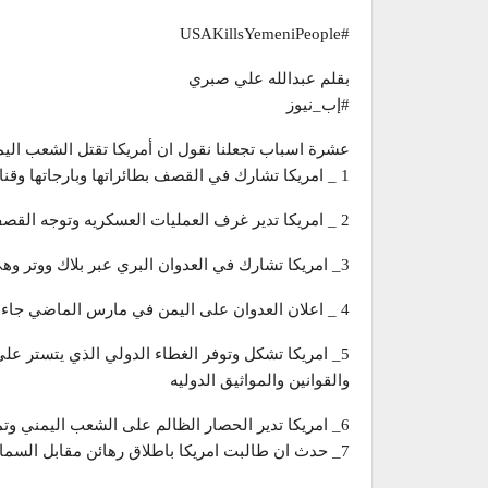
#USAKillsYemeniPeople
بقلم عبدالله علي صبري
#إب_نيوز
عشرة اسباب تجعلنا نقول ان أمريكا تقتل الشعب اليم
1 _ امريكا تشارك في القصف بطائراتها وبارجاتها وقنابلها..
2 _ امريكا تدير غرف العمليات العسكريه وتوجه القصف وتحدد الاهداف ..
3_ امريكا تشارك في العدوان البري عبر بلاك ووتر وهي شركه امريكيه استخدمت بالعراق ِ
4 _ اعلان العدوان على اليمن في مارس الماضي جاء من واشنطن ..
5_ امريكا تشكل وتوفر الغطاء الدولي الذي يتستر على
والقوانين والمواثيق الدوليه
6_ امريكا تدير الحصار الظالم على الشعب اليمني وتمنع وصول المساعدات الانسانيه والمشتقات النفطيه
7_ حدث ان طالبت امريكا باطلاق رهائن مقابل السماح بدخول مواد اغاثيه