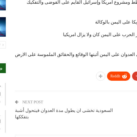
طط ومشروع امريكا وإسرائيل القايم على الفوضى والتفكيك
PREV
العدوان على اليمن أثبتها الوقائع والحقائق الملموسة على الارض
ص
ReddIt
ك
ا
ي
NEXT POST
السعودية تخشى ان يطول مدة العدوان فيتحول أشبة
ع
بتفككها
ا
م