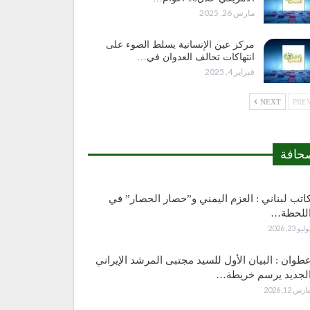
مارس 26, 2025
مركز عين الإنسانية يسلط الضوء على
انتهاكات تحالف العدوان في…
فبراير 4, 2025
NEXT
حافة
اتب لبناني : العزم اليمني و”حصار الحصار” في
للحظة…
وليو 23, 2026
طوان : البيان الأول للسيد مجتبى المرشد الإيراني
لجديد يرسم خريطة…
ارس 12, 2026