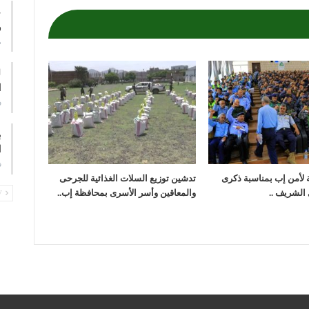
ع
و
م
ا
ف
ب
ا
ف
ة لأمن إب بمناسبة ذكرى
تدشين توزيع السلات الغذائية للجرحى
 الشريف ..
والمعاقين وأسر الأسرى بمحافظة إب..
PREV