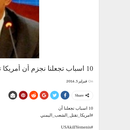
10 اسباب تجعلنا نجزم أن أمريكا تقتل الشعب اليمني
On
فبراير 5, 2016
Share
10 اسباب تجعلنا أن
#امريكا_تقتل_الشعب_اليمني
#USAkillYemenis