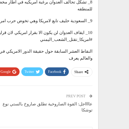
8_ تشكل تحالف العدوان برغبة امريكيه في اطار مخ
للمنطقه
9_ السعودية حليف تابع لامريكا وهي تخوض حرب امريكا على اليمن بالوكالة
10_ ايقاف العدوان لن يكون الا بقرار امريكي لان قرار الحرب على اليمن كان ولا يزال امريكيا
#امريكا_تقتل_الشعب_اليمني
النقاط العشر السابقة حول حقيقة الدور الامريكي في 
والعالم يعرف
Google+
Twitter
Facebook
Share
PREV POST
عااااجل: القوة الصاروخية تطلق صاروخ بالستي نوع
توشكا