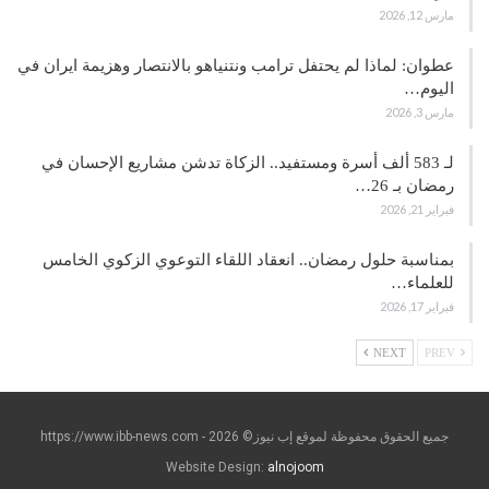
مارس 12, 2026
عطوان: لماذا لم يحتفل ترامب ونتنياهو بالانتصار وهزيمة ايران في
اليوم…
مارس 3, 2026
لـ 583 ألف أسرة ومستفيد.. الزكاة تدشن مشاريع الإحسان في
رمضان بـ 26…
فبراير 21, 2026
بمناسبة حلول رمضان.. انعقاد اللقاء التوعوي الزكوي الخامس
للعلماء…
فبراير 17, 2026
NEXT
PREV
جميع الحقوق محفوظة لموقع إب نيوز© https://www.ibb-news.com - 2026
Website Design:
alnojoom