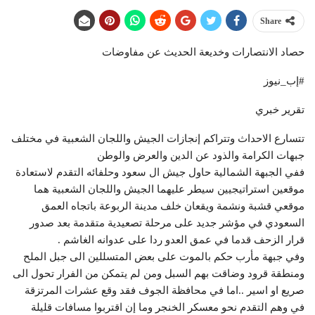
Share
حصاد الانتصارات وخديعة الحديث عن مفاوضات
#إب_نيوز
تقرير خبري
تتسارع الاحداث وتتراكم إنجازات الجيش واللجان الشعبية في مختلف
جبهات الكرامة والذود عن الدين والعرض والوطن
ففي الجبهة الشمالية حاول جيش ال سعود وحلفائه التقدم لاستعادة
موقعين استراتيجيين سيطر عليهما الجيش واللجان الشعبية هما
موقعي قشبة ونشمة ويقعان خلف مدينة الربوعة باتجاه العمق
السعودي في مؤشر جديد على مرحلة تصعيدية متقدمة بعد صدور
قرار الزحف قدما في عمق العدو ردا على عدوانه الغاشم .
وفي جبهة مأرب حكم بالموت على بعض المتسللين الى جبل الملح
ومنطقة قرود وضاقت بهم السبل ومن لم يتمكن من الفرار تحول الى
صريع او اسير ..اما في محافظة الجوف فقد وقع عشرات المرتزقة
في وهم التقدم نحو معسكر الخنجر وما إن اقتربوا مسافات قليلة