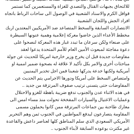
للالتحاق بجبهات القتال والتصدي للغزاة والمستعمرين كما تستمر
قوافل الكرم والاسناد الشعبية في الوصول الى ساحات الرباط باتجاه
افراد الجش واللجان الشعبية
الانتصارات السابقة والسخط المتصاعد ضد الأمريكيين المعتدين اربك
مخطط الأعداء الذين خاضوا معركة إعلامية وهمية عنونها السيطرة
على صنعاء ولكن سرعان ما تبدد غبار هذه المعركة لنصحوا على
دعوة مفاجئة لمبعوث الأمين العام للأمم المتحدة يدعوا لعقد
مفاوضات جديدة قبل ان يخرج وزير خارجية امريكا للحديث عن جولة
مباحثات أخرى والامر بكل تأكيد لا علاقة له بصحوة ضمير اممية او
أمريكية ولكنها خدعة يدركها شعبنا فمن اجل تخدير اليمنيين
وامتصاص السخط على أمريكا ودورها الاجرامي يتم الحديث عن
المفاوضات حتى يتسنى ترتيب صفوف المرتزقة من جديد ..
في هذه الاثناء عدن والجنوب تدفع ضريبة باهظة للغزو والاحتلال
وعمليات الاغتيال والسيارات المفخخة تحولت منذ مساء امس الى
معارك طاحنة بين جماعات المرتزقة ممن كانوا يحملون مسمى
المقاومة يتصارعون ليدفع المواطنين في الجنوب ثمن وهم التحرير
الأمريكي السعودي الذي سلم المناطق كلها لعناصر داعش والقاعدة
غير مكترث بوعوده السابقة لأبناء الجنوب ..