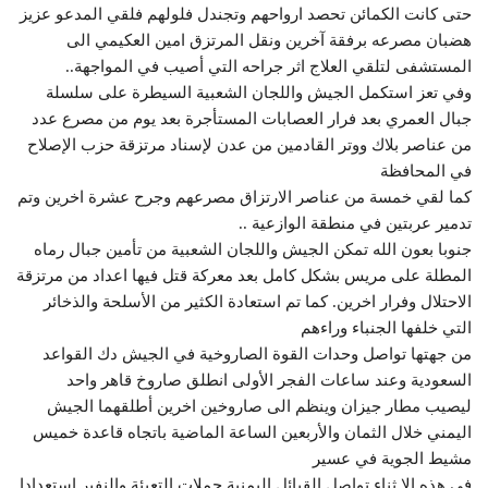
حتى كانت الكمائن تحصد ارواحهم وتجندل فلولهم فلقي المدعو عزيز
هضبان مصرعه برفقة آخرين ونقل المرتزق امين العكيمي الى
المستشفى لتلقي العلاج اثر جراحه التي أصيب في المواجهة..
وفي تعز استكمل الجيش واللجان الشعبية السيطرة على سلسلة
جبال العمري بعد فرار العصابات المستأجرة بعد يوم من مصرع عدد
من عناصر بلاك ووتر القادمين من عدن لإسناد مرتزقة حزب الإصلاح
في المحافظة
كما لقي خمسة من عناصر الارتزاق مصرعهم وجرح عشرة اخرين وتم
تدمير عربتين في منطقة الوازعية ..
جنوبا بعون الله تمكن الجيش واللجان الشعبية من تأمين جبال رماه
المطلة على مريس بشكل كامل بعد معركة قتل فيها اعداد من مرتزقة
الاحتلال وفرار اخرين. كما تم استعادة الكثير من الأسلحة والذخائر
التي خلفها الجنباء وراءهم
من جهتها تواصل وحدات القوة الصاروخية في الجيش دك القواعد
السعودية وعند ساعات الفجر الأولى انطلق صاروخ قاهر واحد
ليصيب مطار جيزان وينظم الى صاروخين اخرين أطلقهما الجيش
اليمني خلال الثمان والأربعين الساعة الماضية باتجاه قاعدة خميس
مشيط الجوية في عسير
في هذه الا ثناء تواصل القبائل اليمنية حملات التعبئة والنفير استعدادا