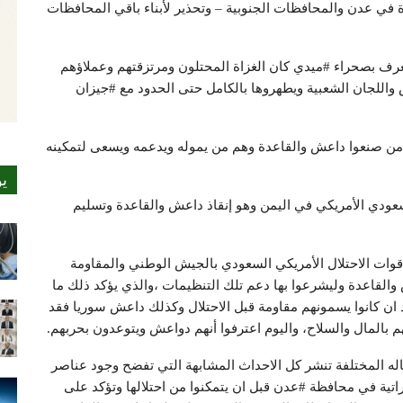
وة في عدن والمحافظات الجنوبية – وتحذير ﻷبناء باقي المحافظات
رف بصحراء #ميدي كان الغزاة المحتلون ومرتزقتهم وعملاؤهم
ش واللجان الشعبية ويطهروها بالكامل حتى الحدود مع #جيزان
 من صنعوا داعش والقاعدة وهم من يموله ويدعمه ويسعى لتمكينه
ي
عودي الأمريكي في اليمن وهو إنقاذ داعش والقاعدة وتسليم
قوات الاحتلال الأمريكي السعودي بالجيش الوطني والمقاومة
والقاعدة وليشرعوا بها دعم تلك التنظيمات ،والذي يؤكد ذلك ما
ان كانوا يسمونهم مقاومة قبل الاحتلال وكذلك داعش سوريا فقد
م بالمال والسلاح، واليوم اعترفوا أنهم دواعش ويتوعدون بحربهم.
اله المختلفة تنشر كل الاحداث المشابهة التي تفضح وجود عناصر
اتية في محافظة #عدن قبل ان يتمكنوا من احتلالها وتؤكد على