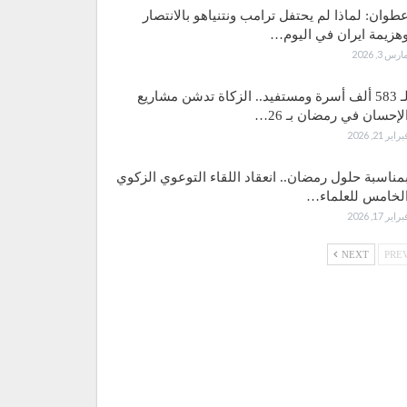
طوان: لماذا لم يحتفل ترامب ونتنياهو بالانتصار
هزيمة ايران في اليوم…
ارس 3, 2026
لـ 583 ألف أسرة ومستفيد.. الزكاة تدشن مشاريع
لإحسان في رمضان بـ 26…
براير 21, 2026
مناسبة حلول رمضان.. انعقاد اللقاء التوعوي الزكوي
لخامس للعلماء…
براير 17, 2026
NEXT