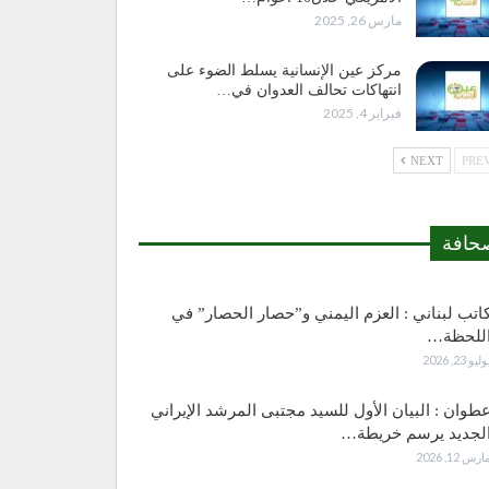
مارس 26, 2025
مركز عين الإنسانية يسلط الضوء على
انتهاكات تحالف العدوان في…
فبراير 4, 2025
NEXT
حافة
اتب لبناني : العزم اليمني و”حصار الحصار” في
للحظة…
وليو 23, 2026
طوان : البيان الأول للسيد مجتبى المرشد الإيراني
لجديد يرسم خريطة…
ارس 12, 2026