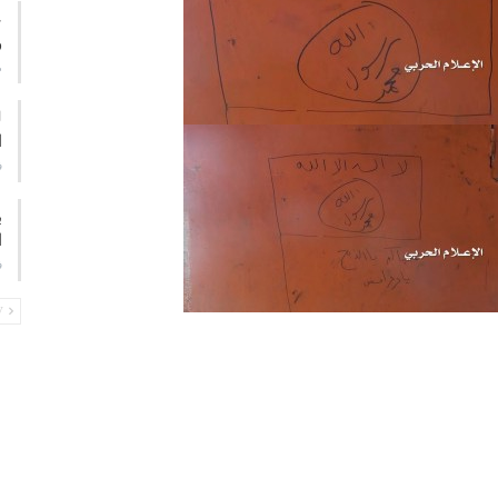
ع
و
م
ا
ف
ب
ا
ف
PREV