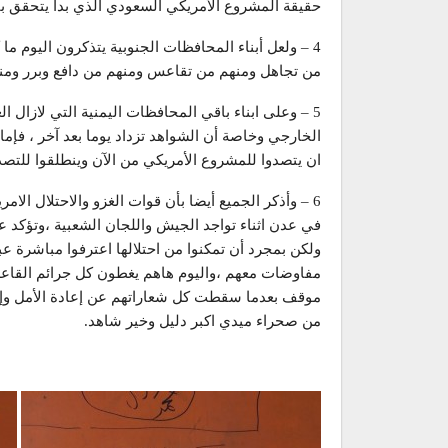
حقيقة المشروع الأمريكي السعودي الذي بدأ يتحقق ب
4 – ولعل أبناء المحافظات الجنوبية يتذكرون اليوم ما
من تجاهل ومنهم من تقاعس ومنهم من دافع وبرر ومن
5 – وعلى ابناء باقي المحافظات اليمنية التي لازال ال
الخارجي وخاصة أن الشواهد تزداد يوما بعد آخر ، فإما ا
ان يتصدوا للمشروع الأمريكي من الآن وينطلقوا للتص
6 – وأذكر الجميع أيضا بأن قوات الغزو والاحتلال ال
في عدن اثناء تواجد الجيش واللجان الشعبية ،وتؤكد
ولكن بمجرد أن تمكنوا من احتلالها اعترفوا مباشرة 
مفاوضات معهم ،واليوم هاهم يغطون كل جرائم القاع
موقف بعدما سقطت كل شعاراتهم عن إعادة الأمل وإنق
من صحراء ميدي اكبر دليل وخير شاهد.