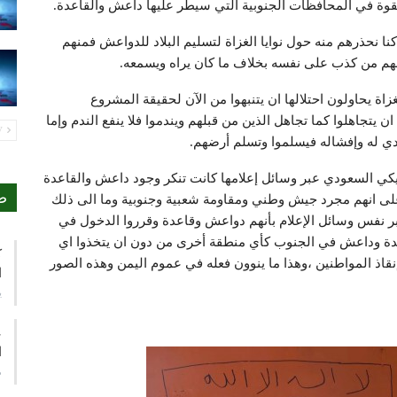
قوة في المحافظات الجنوبية التي سيطر عليها داعش والقاعدة.
 كنا نحذرهم منه حول نوايا الغزاة لتسليم البلاد للدواعش فمنهم
هم من كذب على نفسه بخلاف ما كان يراه ويسمعه.
غزاة يحاولون احتلالها ان يتنبهوا من الآن لحقيقة المشروع
ن يتجاهلوا كما تجاهل الذين من قبلهم ويندموا فلا ينفع الندم وإما
PREV
دي له وإفشاله فيسلموا وتسلم أرضهم.
امريكي السعودي عبر وسائل إعلامها كانت تنكر وجود داعش والقاعدة
ص
 على انهم مجرد جيش وطني ومقاومة شعبية وجنوبية وما الى ذلك
عبر نفس وسائل الإعلام بأنهم دواعش وقاعدة وقرروا الدخول في
دة وداعش في الجنوب كأي منطقة أخرى من دون ان يتخذوا اي
ك
اذ المواطنين ،وهذا ما ينوون فعله في عموم اليمن وهذه الصور
ا
ي
ع
ا
م