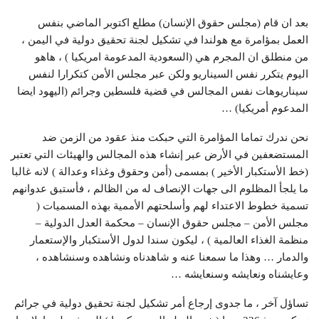
بعد ان قام (مجلس حقوق الإنسان) مطلع اكتوبر الماضي بنفس
العمل بمؤامرة مع هولندا في تشكيل لجنة تحقيق دولية في اليمن ،
من منطلق ان المجرم هي (السعودية المدعومة امريكيا ) ، هاهو
اليوم يتكرر نفس السيناريو ولكن عبر مجلس الأمن كتكرارا لنفس
سيناريوهات نفس المجالس في قضية فلسطين وجرائم (اليهود ايضا
المدعوم أمريكيا) …
نحن ندرك تماما المؤامرة التي حبكت منذ عقود من الزمن ضد
المستضعفين في الأرض عبر إنشاء هذه المجالس والهيئات التي تعتبر
(خط الأستكبار الأخير ) بمسمى (أمن وحقوق وغذاء وعدالة ) لانه غالبا
ما يلجأ المظلوم الى جهات الإنصاف له من الظالم ، فأستبق عدوانهم
تسمية خطوط الاعتداء لهم وأسلحتهم الأممية بهذه المسميات (
مجلس الأمن – مجلس حقوق الإنسان – محكمة العدل الدولية –
منظمة الغذاء العالمية ) ، ليكون سندا لدول الأستكبار والإستعمار
والدمار … وهذا ما سمعنا عنه و شاهدناه ونشاهده وسنشاهده ،
وعايشناه ونعايشه وسنعايشه …
تساؤل آخر ، ما جدوى إرجاع أمر تشكيل لجنة تحقيق دولية في جرائم