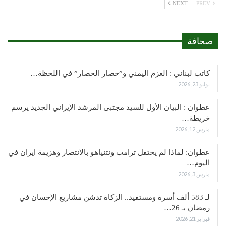
NEXT
PREV
صحافة
كاتب لبناني : العزم اليمني و”حصار الحصار” في اللحظة…
يوليو 23, 2026
عطوان : البيان الأول للسيد مجتبى المرشد الإيراني الجديد يرسم
خريطة…
مارس 12, 2026
عطوان: لماذا لم يحتفل ترامب ونتنياهو بالانتصار وهزيمة ايران في
اليوم…
مارس 3, 2026
لـ 583 ألف أسرة ومستفيد.. الزكاة تدشن مشاريع الإحسان في
رمضان بـ 26…
فبراير 21, 2026