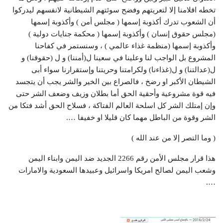
تخطه اقلامنا إلا لتعريتهم وفضح سوئتهم الشيطانية لانفسهم ليدركوا
أن الشعوب تدرك أكذوبة إسمها ( مجلس أمن ) وأكذوبة إسمها
(مجلس حقوق إنسان ) وأكذوبة إسمها ( محكمة جنايات دولية )
وأكذوبة إسمها (منظمة غذاء عالمي ) ، وسنستمر في كفاحنا
المشروع بل الواجب لنا وعلينا في سعينا ل(أمننا) و ل (حقوقنا) و
ل(عدالتنا) و ل(غذاءنا) ولكرامتنا وحريتنا وإستقرارنا سواء أبى
الشيطان الأكبر او رضخ ، فالصراع بين الخير والشر يجب أن يتجسد
فيه قوة مشروعية وأحقية الحق أما بطلان وزيف وضعف الشر حتى
وإن إمتلك الشر كل اسلحة العالم الفتاكة ، فسلاح الحق أشد فتكا من
الشر وقوة من الباطل مهما كان قليلا او خفيفا ….
( وما التصر إلا من عند الله )
هذا قرار مجلس الأمن رقم 2266 الجديد ضد اليمن وابناء اليمن
وشعب اليمن لصالح امريكا واسرائيل وعبيدها السعودية والامارات
….