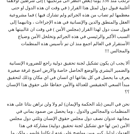
ترتكب منذ 336 يوما (بغض النظر الى مرتكبيها ) إلى شرطين اولاهما
أغلبية قبول دول لمثل هذا القرار ( في وقت ان هذه الدول او حتى
معظمها لم تصاب من هذه الجرائم ولم تشارك فيها ) فما مشروعية
العقل والمنطق والدين والإنسانية في هذه الإجراءات ، وثانيهما إلى
قبول ست دول لهذا القرار (مجلس الأمن ) في وقت ان غالبيتها هي
السبب الأكبر والرئيسي في هذه الجرائم وتخلخل الأمن وضياع
الأستقرار في العالم اجمع منذ ان تم تأسيس هذه المنظمات
والمجالس !!!
ألا يجب ان يكون تشكيل لجنة تحقيق دولية راجع للضرورة الإنسانية
والضمير البشري والوضع الحاصل خاصة والارض اصبح غرفة صغيرة
يعرف ما يحصل في كل بقاعها اي انسان في اي مكان وذلك لتحقيق
مبدأ السعي الحقيقس للعدالة والأمن حفاظا على حقوق هذا الإنسان
؟؟
نحن في اليمن (بلد الحكمة والإيمان) لم ولا ولن نراهن بتاتا على هذه
المنظمات والمجالس والدول ، وما يحصل من صمود يماني في
مجابهة عدوان نصف دول مجلس حقوق الإنسان وثلثي دول مجلس
الأمن (من لها حق تشكيل لجنة تحقيق دولية) مشاركة في هذا
العدوان لدليل كبير وبين وواضح على عدم إرتكاننا عليهم ، ولكن ما