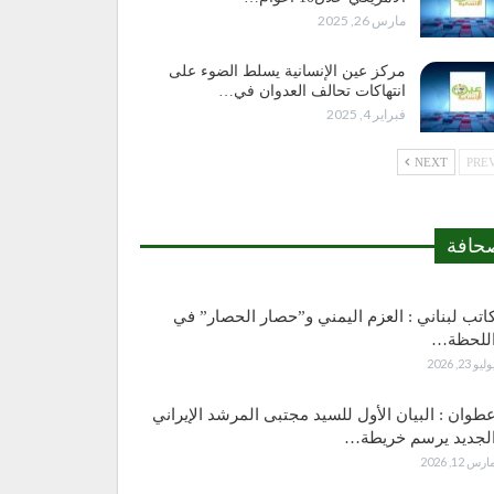
مارس 26, 2025
مركز عين الإنسانية يسلط الضوء على
انتهاكات تحالف العدوان في…
فبراير 4, 2025
NEXT
حافة
اتب لبناني : العزم اليمني و”حصار الحصار” في
للحظة…
وليو 23, 2026
طوان : البيان الأول للسيد مجتبى المرشد الإيراني
لجديد يرسم خريطة…
ارس 12, 2026