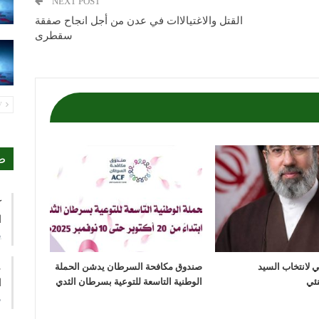
NEXT POST
القتل والاغتيالاات في عدن من أجل انجاح صفقة
سقطرى
PREV
ص
ك
ا
ي
مي لانتخاب السيد
صندوق مكافحة السرطان يدشن الحملة
ع
الوطنية التاسعة للتوعية بسرطان الثدي
ا
م