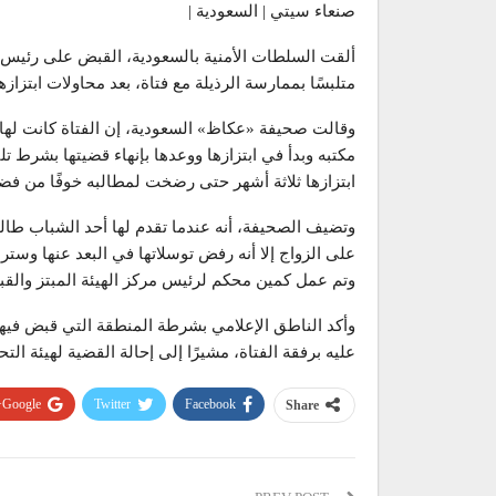
صنعاء سيتي | السعودية |
ألقت السلطات الأمنية بالسعودية، القبض على رئيس م
متلبسًا بممارسة الرذيلة مع فتاة، بعد محاولات ابتزازه
وقالت صحيفة «عكاظ» السعودية، إن الفتاة كانت له
مكتبه وبدأ في ابتزازها ووعدها بإنهاء قضيتها بشرط ت
ابتزازها ثلاثة أشهر حتى رضخت لمطالبه خوفًا من فض
وتضيف الصحيفة، أنه عندما تقدم لها أحد الشباب طالبً
على الزواج إلا أنه رفض توسلاتها في البعد عنها وستر
وتم عمل كمين محكم لرئيس مركز الهيئة المبتز والقبض
وأكد الناطق الإعلامي بشرطة المنطقة التي قبض فيها 
عليه برفقة الفتاة، مشيرًا إلى إحالة القضية لهيئة التح
Google+
Twitter
Facebook
Share