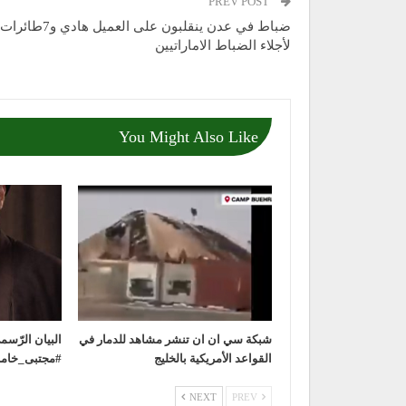
PREV POST
ضباط في عدن ينقلبون على العميل هادي و7طائرات
لأجلاء الضباط الاماراتيين
You Might Also Like
شبكة سي ان ان تنشر مشاهد للدمار في
‏البيان الرّس
القواعد الأمريكية بالخليج
NEXT
PREV