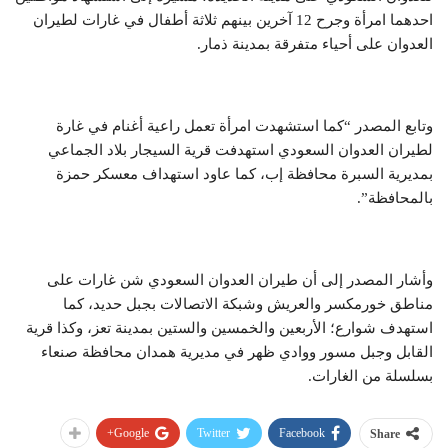
احدهما امرأة وجرح 12 آخرين بينهم ثلاثة أطفال في غارات لطيران
العدوان على أحياء متفرقة بمدينة ذمار.
‫‫وتابع المصدر “كما استشهدت امرأة تعمل راعية أغنام في غارة
لطيران العدوان السعودي استهدفت قرية السيجار بلاد الجماعي
بمديرية السبرة محافظة إب، كما عاود استهداف معسكر حمزة
بالمحافظة”.
وأشار المصدر إلى أن طيران العدوان السعودي شن غارات على
مناطق خورمكسر والعريش وشبكة الاتصالات بجبل حديد، كما
استهدف شوارع؛ الأربعين والخمسين والستين بمدينة تعز، وكذا قرية
القابل وجبل مسور ووادي ظهر في مديرية همدان محافظة صنعاء
بسلسلة من الغارات.
Google+
Twitter
Facebook
Share