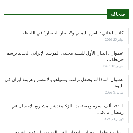
صحافة
كاتب لبناني : العزم اليمني و”حصار الحصار” في اللحظة…
يوليو 23, 2026
عطوان : البيان الأول للسيد مجتبى المرشد الإيراني الجديد يرسم
خريطة…
مارس 12, 2026
عطوان: لماذا لم يحتفل ترامب ونتنياهو بالانتصار وهزيمة ايران في
اليوم…
مارس 3, 2026
لـ 583 ألف أسرة ومستفيد.. الزكاة تدشن مشاريع الإحسان في
رمضان بـ 26…
فبراير 21, 2026
بمناسبة حلول رمضان.. انعقاد اللقاء التوعوي الزكوي الخامس