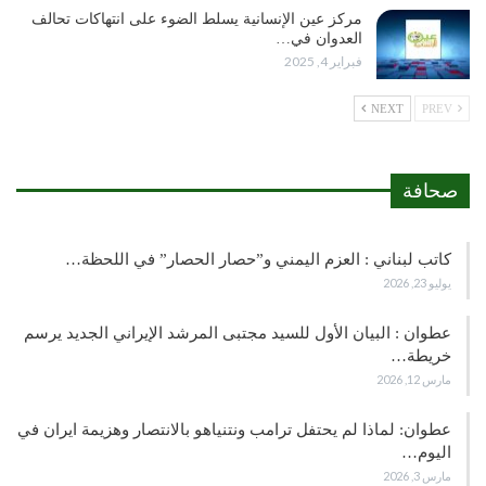
مركز عين الإنسانية يسلط الضوء على انتهاكات تحالف
العدوان في…
فبراير 4, 2025
NEXT
PREV
صحافة
كاتب لبناني : العزم اليمني و”حصار الحصار” في اللحظة…
يوليو 23, 2026
عطوان : البيان الأول للسيد مجتبى المرشد الإيراني الجديد يرسم
خريطة…
مارس 12, 2026
عطوان: لماذا لم يحتفل ترامب ونتنياهو بالانتصار وهزيمة ايران في
اليوم…
مارس 3, 2026