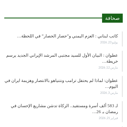
صحافة
كاتب لبناني : العزم اليمني و”حصار الحصار” في اللحظة…
يوليو 23, 2026
عطوان : البيان الأول للسيد مجتبى المرشد الإيراني الجديد يرسم
خريطة…
مارس 12, 2026
عطوان: لماذا لم يحتفل ترامب ونتنياهو بالانتصار وهزيمة ايران في
اليوم…
مارس 3, 2026
لـ 583 ألف أسرة ومستفيد.. الزكاة تدشن مشاريع الإحسان في
رمضان بـ 26…
فبراير 21, 2026