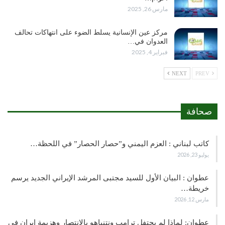
مارس 26, 2025
مركز عين الإنسانية يسلط الضوء على انتهاكات تحالف
العدوان في…
فبراير 4, 2025
NEXT
PREV
صحافة
كاتب لبناني : العزم اليمني و”حصار الحصار” في اللحظة…
يوليو 23, 2026
عطوان : البيان الأول للسيد مجتبى المرشد الإيراني الجديد يرسم
خريطة…
مارس 12, 2026
عطوان: لماذا لم يحتفل ترامب ونتنياهو بالانتصار وهزيمة ايران في