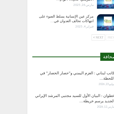
مارس 26, 2025
مركز عين الإنسانية يسلط الضوء على
انتهاكات تحالف العدوان في…
فبراير 4, 2025
NEXT
حافة
اتب لبناني : العزم اليمني و”حصار الحصار” في
للحظة…
وليو 23, 2026
طوان : البيان الأول للسيد مجتبى المرشد الإيراني
لجديد يرسم خريطة…
ارس 12, 2026