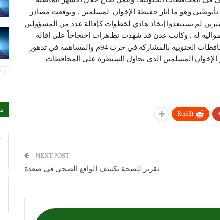
تي في المحافظات الجنوبية . وعمل بحاح خلال الأشهر الماضية
بأبوظبي وهو ما أثار حفيظة الإخوان المسلمين . وتوقعت مصادر
كثيرين لم يستبعدوا إتخاذ هادي لخطوات كإقالة عدد من المسؤولين
 مواليه له . وكانت عدن قد شهدت تظاهرات إحتجاجاً على إقالة
بحاح وتعيين علي محسن الأحمر الذي يتهمه ابناء المحافظات الجنوبية بالمشاركة في حرب 94م والمساهمة في تدهور
ار الإخوان المسلمين الذي يحاول السيطرة على المحافظات
PREV
ص
ReddIt
ك
ا
NEXT POST
ي
تقرير للصحة يكشف الواقع الصحي في صعدة
ع
ا
م