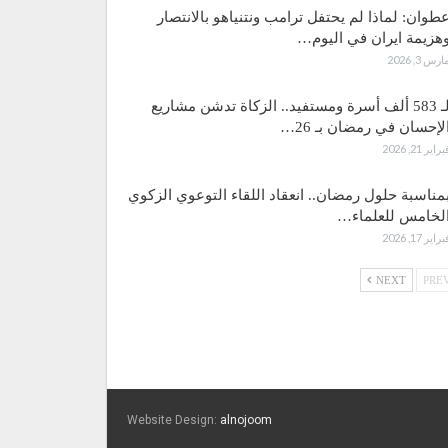
طوان: لماذا لم يحتفل ترامب ونتنياهو بالانتصار
هزيمة ايران في اليوم…
ارس 3, 2026
لـ 583 ألف أسرة ومستفيد.. الزكاة تدشن مشاريع
لإحسان في رمضان بـ 26…
براير 21, 2026
مناسبة حلول رمضان.. انعقاد اللقاء التوعوي الزكوي
لخامس للعلماء…
براير 17, 2026
NEXT
Website Design:
alnojoom