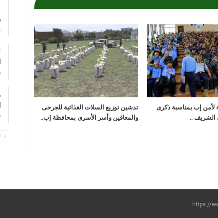
ع
و
م
ا
ف
ب
ا
ة لأمن إب بمناسبة ذكرى
تدشين توزيع السلات الغذائية للجرحى
ف
 الشريف ..
والمعاقين وأسر الأسرى بمحافظة إب..
PREV