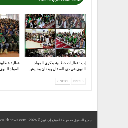
إب : فعاليات خطابية بذكرى المولد
فعالية خطابي
النبوي في ذي السفال وبعدان وحبيش .
المولد النبوي
NEXT
PREV
جميع الحقوق محفوظة لموقع إب نيوز© https://www.ibb-news.com - 2026