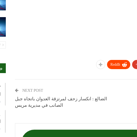
PREV
ReddIt
ص
ك
NEXT POST
ا
الضالع : انكسار زحف لمرتزقة العدوان باتجاه جبل
ي
الصانب في مديرية مريس
ع
ا
م