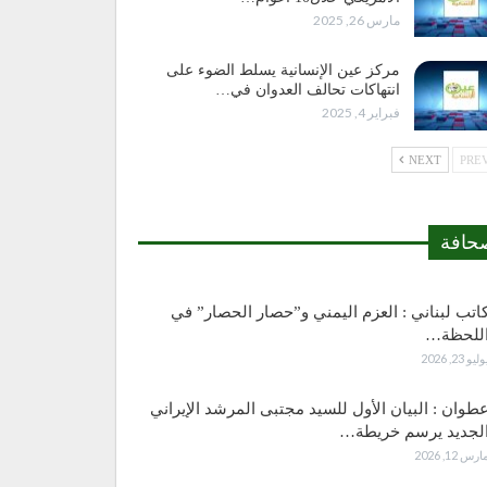
مارس 26, 2025
مركز عين الإنسانية يسلط الضوء على
انتهاكات تحالف العدوان في…
فبراير 4, 2025
NEXT
حافة
اتب لبناني : العزم اليمني و”حصار الحصار” في
للحظة…
وليو 23, 2026
طوان : البيان الأول للسيد مجتبى المرشد الإيراني
لجديد يرسم خريطة…
ارس 12, 2026