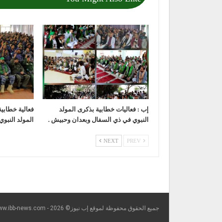
إب : فعاليات خطابية بذكرى المولد
فعالية خطابي
النبوي في ذي السفال وبعدان وحبيش .
المولد النبوي
NEXT
PREV
جميع الحقوق محفوظة لموقع إب نيوز© https://www.ibb-news.com - 2026