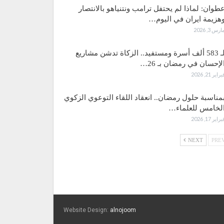
طوان: لماذا لم يحتفل ترامب ونتنياهو بالانتصار
هزيمة ايران في اليوم…
ارس 3, 2026
لـ 583 ألف أسرة ومستفيد.. الزكاة تدشن مشاريع
لإحسان في رمضان بـ 26…
براير 21, 2026
مناسبة حلول رمضان.. انعقاد اللقاء التوعوي الزكوي
لخامس للعلماء…
براير 17, 2026
NEXT
Website Design:
alnojoom