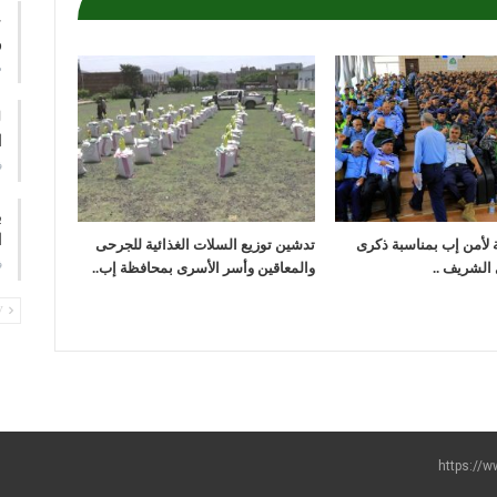
ع
و
م
ا
ف
ب
ا
ة لأمن إب بمناسبة ذكرى
تدشين توزيع السلات الغذائية للجرحى
ف
 الشريف ..
والمعاقين وأسر الأسرى بمحافظة إب..
PREV