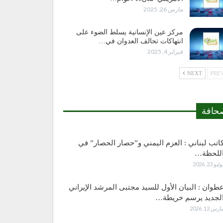
مارس 26, 2025
مركز عين الإنسانية يسلط الضوء على
انتهاكات تحالف العدوان في…
فبراير 4, 2025
NEXT
حافة
اتب لبناني : العزم اليمني و”حصار الحصار” في
للحظة…
وليو 23, 2026
طوان : البيان الأول للسيد مجتبى المرشد الإيراني
لجديد يرسم خريطة…
ارس 12, 2026