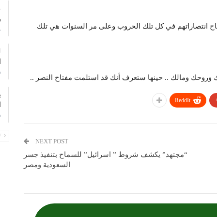
ع
و
تاح انتصاراتهم في كل تلك الحروب وعلى مر السنوات هي تلك
م
ا
ف
ك وروحك ومالك .. حينها ستعرف أنك قد استلمت مفتاح النصر ..
ب
ReddIt
ا
ف
PREV
NEXT POST
“مجتهد” يكشف شروط ” اسرائيل” للسماح بتنفيذ جسر
السعودية ومصر