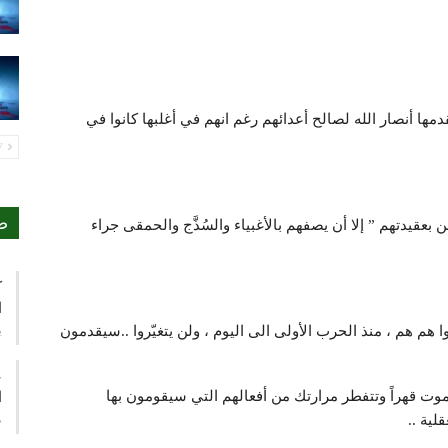
ها أنصار الله لصالح أعدائهم رغم انهم في أغلبها كانوا في
PREV
ص
بعقيدتهم ” إلا أن يصفهم بالأغبياء والسُذَّج والحمقى جراء
ك
ا
ي
ا هم هم ، منذ الحرب الأولى الى اليوم ، ولن يتغيّروا ..سيقدمون
ع
وت قهراً وتتفطر مرارتك من أفعالهم التي سيقومون بها
ا
م
لية ..