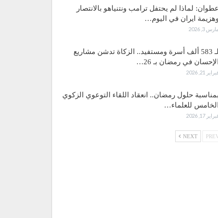
طوان: لماذا لم يحتفل ترامب ونتنياهو بالانتصار
هزيمة ايران في اليوم…
ارس 3, 2026
لـ 583 ألف أسرة ومستفيد.. الزكاة تدشن مشاريع
لإحسان في رمضان بـ 26…
براير 21, 2026
مناسبة حلول رمضان.. انعقاد اللقاء التوعوي الزكوي
لخامس للعلماء…
براير 17, 2026
NEXT