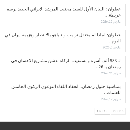
عطوان : البيان الأول للسيد مجتبى المرشد الإيراني الجديد يرسم
خريطة…
مارس 12, 2026
عطوان: لماذا لم يحتفل ترامب ونتنياهو بالانتصار وهزيمة ايران في
اليوم…
مارس 3, 2026
لـ 583 ألف أسرة ومستفيد.. الزكاة تدشن مشاريع الإحسان في
رمضان بـ 26…
فبراير 21, 2026
بمناسبة حلول رمضان.. انعقاد اللقاء التوعوي الزكوي الخامس
للعلماء…
فبراير 17, 2026
NEXT
PREV