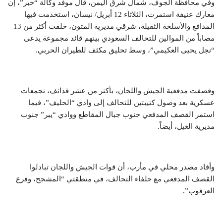
وفي محافظة الجوف، شمال شرق اليمن، قال موفد وكالة “خبر”، إن
معارك عنيفة استمرت، الثلاثاء 12 أبريل/ نيسان، استخدمت فيها
المدافع والأسلحة الثقيلة، شرقي مديرية المتون، خلفت أكثر من 13
مصاباً من الموالين للتحالف السعودي بينهم قائد مجموعة يدعى
“نجل يحيى العكيمي”، وسط تحليق مكثف للطيران الحربي.
وقصفت مدفعية الجيش واللجان، بأكثر من عشر قذائف، تجمعات
عسكرية بعد وصول كتيبتين للتحالف إلى وادي “الحليف”، فيما
استمر القصف المدفعي جنوب جبال المقاطع ووادي “يبر” جنوب
مديرية الغيل، أيضاً.
وأفاد مصدر محلي في مأرب، أن قوات الجيش واللجان تبادلوا
القصف المدفعي مع حلفاء التحالف، في منطقتي “المشجح، وفرع
العرقوب”.