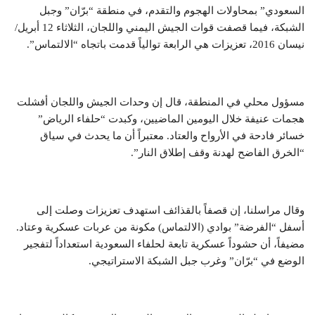
السعودي” بمحاولات الهجوم والتقدم، في منطقة “برّان” وجبل
الشبكة، فيما قصفت قوات الجيش اليمني واللجان، الثلاثاء 12 أبريل/
نيسان 2016، تعزيزات هي الرابعة توالياً قدمت باتجاه “الالتماس”.
مسؤول محلي في المنطقة، قال إن وحدات الجيش واللجان أفشلت
هجمات عنيفة خلال اليومين الماضيين، وكبدت “حلفاء الرياض”
خسائر فادحة في الأرواح والعتاد. معتبراً أن ما يحدث في سياق
“الخرق الفاضح لهدنة وقف إطلاق النار”.
وقال مراسلنا، إن قصفاً بالقذائف استهدف تعزيزات وصلت إلى
أسفل “الفرضة” بوادي (الالتماس) مكونة من عربات عسكرية وعتاد.
مضيفاً، أن حشوداً عسكرية تابعة لحلفاء السعودية استعداداً لتفجير
الوضع في “برّان” وغرب جبل الشبكة الاستراتيجي.