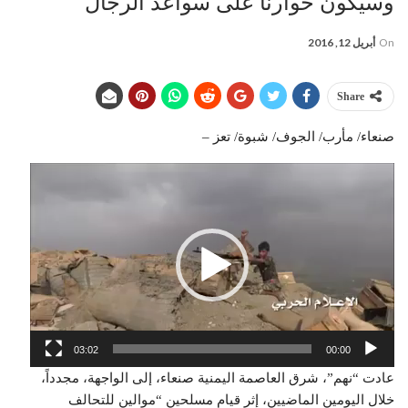
وسيكون حوارنا على سواعد الرجال
On
أبريل 12, 2016
Share
صنعاء/ مأرب/ الجوف/ شبوة/ تعز –
مشغل
الفيديو
03:02
00:00
عادت “نهم”، شرق العاصمة اليمنية صنعاء، إلى الواجهة، مجدداً،
خلال اليومين الماضيين، إثر قيام مسلحين “موالين للتحالف