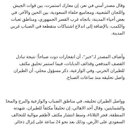
وقال مصدر أمني في تعز، إن معارك استمرت، بين قوات الجيش
واللجان الشعبية، ومجاميع حلفاء السعودية، بين الحين والآخر، في
بعض أحياء المدينة، باتجاه غرب القصر الجمهوري، ومناطق ثعبات
والكمب، بالإضافة إلى اندلاع اشتباكات متقطعة في الضباب غربي
المدينة.
وأضاف المصدر لـ”خبر”، أن انفجارات دوت صباحاً؛ نتيجة تبادل
القصف المدفعي وقذائف الدبابات، فيما استمر تحليق مكثف
للطيران الحربي. وفي الوازعية، ذكر مسؤول محلي، أن الطيران
واصل تحليقه منذ ساعات الصباح.
وواصل الطيران تحليقه، في مناطق الضباب والوازعية والبرح والمخا
والشمايتين، وقال أحد الاهالي، إن تحليقاً مكثفاً للطيران، شهدته
المنطقة، فجر الثلاثاء، وسط انتشار مكثف لأطقم موالية للتحالف
السعودي على الأرض، وذلك بعد نحو 24 ساعة على إنزال ذخائر.