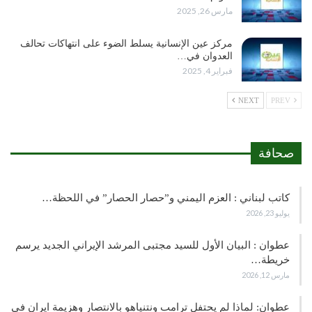
مارس 26, 2025
مركز عين الإنسانية يسلط الضوء على انتهاكات تحالف
العدوان في…
فبراير 4, 2025
NEXT
PREV
صحافة
كاتب لبناني : العزم اليمني و”حصار الحصار” في اللحظة…
يوليو 23, 2026
عطوان : البيان الأول للسيد مجتبى المرشد الإيراني الجديد يرسم
خريطة…
مارس 12, 2026
عطوان: لماذا لم يحتفل ترامب ونتنياهو بالانتصار وهزيمة ايران في