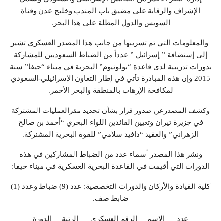
الإشراف والرقابة على مضيق باب المندب وخليج عدن وقناة
السويس والدول المطلة على هذا البحر.
والمعلومات التي تم تسريبها من جانب هذا المصدر العسكري تشير
إلى إستضافة ” إسرائيل ” عدداً من الضباط السعوديين للمشاركة
بدورات تدريبية لدى قاعدة “بولونيوم” البحرية في ميناء “حيفا” سنة
2015 وإن هذه المبادرة تأتي في إطار التعاون الإسرائيلي-السعودي
لمكافحة الإرهاب بالمنطقة والبحر الأحمر.
وكشف المصدرعن صدور قرار بشأن تحديد مقرالعمليات المشتركة
في جزيرة تيران وتعيين القائدين اللواء البحري “أحمد بن صالح
الزهراني” والعقيد “دافيد سلامي” للقوة البحرية المشتركة.
ونشر هذا المصدر أسماء عدد من الضباط المشاركين في هذه
الدورات التي أقيمت في القاعدة البحرية العسكرية في ميناء حيفا:
كلية القيادة والأركان والدورات التخصصية: عدد (9) ضباط وعدد (1)
ضابط صف.
عدد الاسم الرقم العسكري الرتبة الدورة