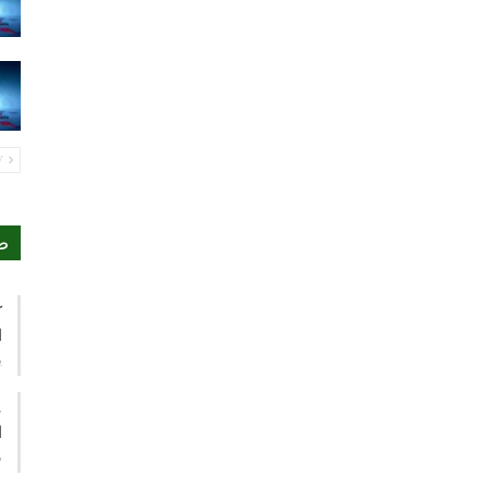
PREV
ص
ك
ا
ي
ع
ا
م