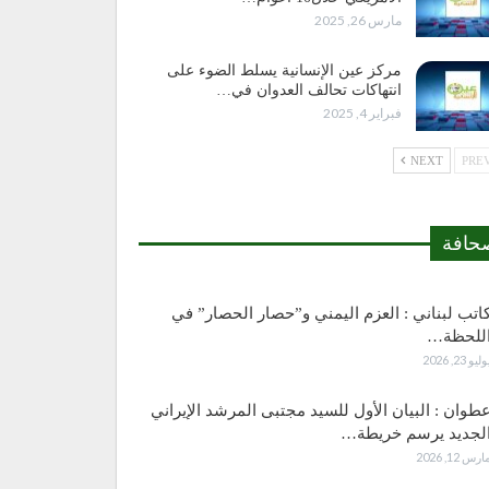
مارس 26, 2025
مركز عين الإنسانية يسلط الضوء على
انتهاكات تحالف العدوان في…
فبراير 4, 2025
NEXT
حافة
اتب لبناني : العزم اليمني و”حصار الحصار” في
للحظة…
وليو 23, 2026
طوان : البيان الأول للسيد مجتبى المرشد الإيراني
لجديد يرسم خريطة…
ارس 12, 2026