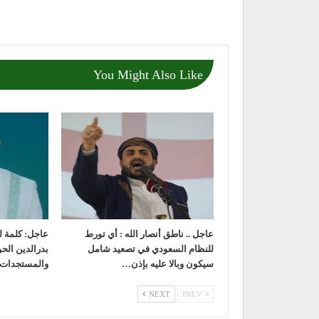
You Might Also Like
عاجل .. ناطق أنصار الله : أي تورط
عاجل: كلمة ل
للنظام السعودي في تصعيد شامل
بدرالدين الح
سيكون وبالا عليه بإذن…
والمستجدات 
NEXT
PREV